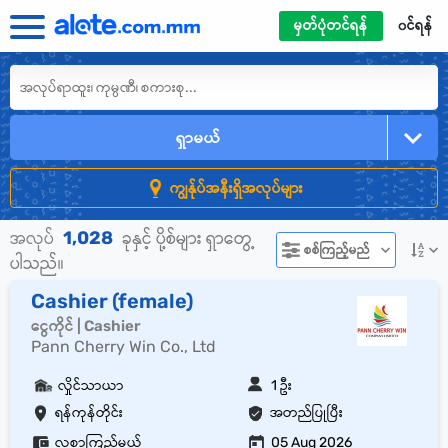
မှတ်ပုံတင်ရန်
၀င်ရန်
ရှာမယ်
ကျွန်ုပ်အနီးရှိအလုပ်များ
1,028
အလုပ်
ခုနှင့် ပို့စ်များ ရှာတွေ့
စစ်ကြည့်မည်
ပါသည်။
Cashier (female)
ငွေကိုင် | Cashier
Pann Cherry Win Co., Ltd
လှိုင်သာယာ
1 ဦး
ရန်ကုန်တိုင်း
အတည်ပြုပြီး
လစာကြည့်မယ်
05 Aug 2026