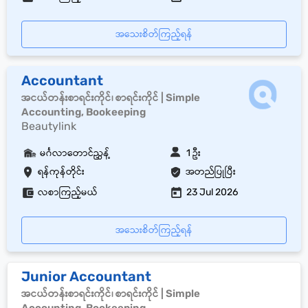
အသေးစိတ်ကြည့်ရန်
Accountant
အငယ်တန်းစာရင်းကိုင်၊ စာရင်းကိုင် | Simple
Accounting, Bookeeping
Beautylink
မင်္ဂလာတောင်ညွှန့်
1 ဦး
ရန်ကုန်တိုင်း
အတည်ပြုပြီး
လစာကြည့်မယ်
23 Jul 2026
အသေးစိတ်ကြည့်ရန်
Junior Accountant
အငယ်တန်းစာရင်းကိုင်၊ စာရင်းကိုင် | Simple