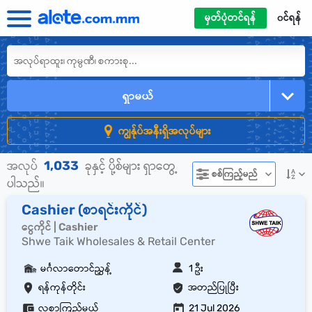
မှတ်ပုံတင်ရန်
၀င်ရန်
ရှာမယ်
ကျွန်ုပ်အနီးရှိအလုပ်များ
1,033
အလုပ်
ခုနှင့် ပို့စ်များ ရှာတွေ့
စစ်ကြည့်မည်
ပါသည်။
Cashier (စာရင်းကိုင်)
ငွေကိုင် | Cashier
Shwe Taik Wholesales & Retail Center
မင်္ဂလာတောင်ညွှန့်
1 ဦး
ရန်ကုန်တိုင်း
အတည်ပြုပြီး
လစာကြည့်မယ်
21 Jul 2026