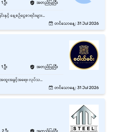
1 ဦး
အတည်ပြုပြီး
Cashier သည် Customer များထံမှ ငွေများကို လက်ခံခြင်း၊ ငွေပေးချေမှုများကို စနစ်တကျ စီမံခန့်ခွဲခြင်းနှင့် နေ့စဉ်ငွေစာရင်းများကို တိကျမှန်ကန်စွာ ထိန်းသိမ်းရန် တာဝန်ယူဆောင်ရွက်ရမည့် ရာထူးဖြစ်သည်။ 🔹 အဓိကတာဝန်များ Customer များထံမှ ငွေ (Cash / Mobile Payment / Card) လက်ခံခြင်း Receipt / Invoice များ ထုတ်ပေးခြင်း နေ့စဉ် Cash In / Cash Out စာရင်းများကို မှတ်တမ်းတင်ခြင်း Daily Cash Balance စစ်ဆေးပြီး စာရင်းတင်ပြခြင်း POS System သို့မဟုတ် Accounting Software အသုံးပြု၍ Transaction များ ထည့်သွင်းခြင်း ငွေကြေးများကို လုံခြုံစွာ ထိန်းသိမ်းခြင်း Customer များကို ငွေပေးချေမှုနှင့်ပတ်သက်ပြီး ကူညီရှင်းလင်းပေးခြင်း Finance/Account Team နှင့် ပူးပေါင်း၍ စာရင်းများကို တိကျမှန်ကန်စေရန် ဆောင်ရွက်ခြင်း နေ့စဉ် / အပတ်စဉ် Cash Report များ တင်ပြခြင်း
တင်သောနေ့: 31 Jul 2026
1 ဦး
အတည်ပြုပြီး
တာမွေ၊ ရန်ကုန်တိုင်းတွင်ရှိသော အချိန်ပြည့် Cashier (သို့မဟုတ် ငွေကိုင်) ရာထူး 1 နေရာစာအတွက် အထူးအခွင့်အရေး၊ လုပ်သက် - အတွေ့အကြုံရှိ နှင့် လစဉ် လစာကောင်းကောင်းပေးမည်။ နေ့စဥ်ဝင်ငွေစာရင်းကို ပြင်ဆင်ရမည်။ ငွေသားလက်ခံခြင်း၊ ငွေသားနှင့် ချက်လက်မှတ်များ မှတ်တမ်းများကို စစ်ဆေးရမည်။
တင်သောနေ့: 31 Jul 2026
2 ဦး
အတည်ပြုပြီး