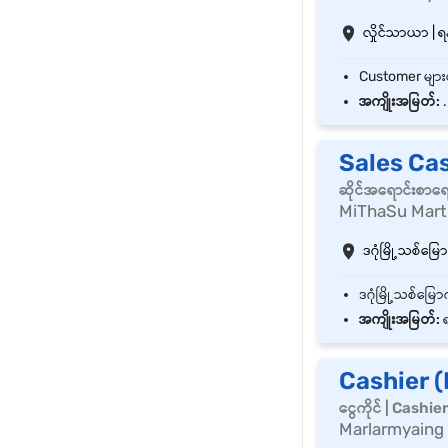
လှိုင်သာယာ | ရန
အကျိုးအမြတ်:
.
Sales Ca
ဆိုင်အရောင်းစာရ
MiThaSu Mart
ဒဂုံမြို့သစ်မြောက
အကျိုးအမြတ်:
ရ
Cashier 
ငွေကိုင် | Cashie
Marlarmyaing