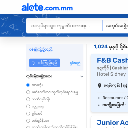
အလုပ်အမျို
1,024
ခုနှင့် ပိ
စစ်၍ကြည့်သည်:
F&B Cash
စစ်ကြည့်မည်
ရှင်းမည်
ငွေကိုင် | Cashie
Hotel Sidney
လုပ်ငန်းအမျိုးအစား
အားလုံး
မရမ်းကုန်း | ရန်
မော်တော်ကားထုတ်လုပ်ရောင်းချမှု
ဘဏ်လုပ်ငန်း
အကျိုးအမြတ်:
.
ပညာရေး
စွမ်းအင်
အင်ဂျင်နီယာ
Junior A
လူ့သုံးကုန်ပစ္စည်းထုတ်လုပ်ဖြန့်ဖြူး