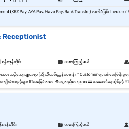
& Receptionist
r
ရန်ကုန်တိုင်း
လစာကြည့်မယ်
ကျိုးခံစားခွင့်များ 💵အခြေခံလစာ 🥩နေ့လည်စာ/ညစာ 🚋 အဆောင်နေထိုင်ခွင့် 💵service money/ti
r
်ကုန်တိုင်း
လစာကြည့်မယ်