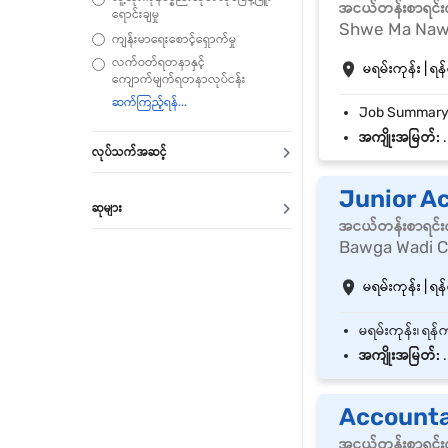
အငယ်တန်းစာရင်းက
ရောင်းချမှု
Shwe Ma Naw 
ကျန်းမာရေးစောင့်ရှောက်မှု
လက်ဝတ်ရတနာနှင့်
မရမ်းကုန်း | ရန်
ကျောက်မျက်ရတနာလုပ်ငန်း
အကျိုးအမြတ်:
.
လုပ်သက်အဆင့်
Junior A
ဆုများ
အငယ်တန်းစာရင်းက
Bawga Wadi Co
မရမ်းကုန်း | ရန်
အကျိုးအမြတ်:
.
Account
အငယ်တန်းစာရင်းက