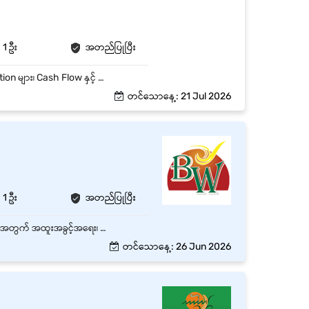
1 ဦး
အတည်ပြုပြီး
Job Summary Company ၏ ငွေစာရင်းများကို တိကျမှန်ကန်စွာ စီမံထိန်းသိမ်းပြီး Daily Transaction များ၊ Cash Flow နှင့် Financial Report များကို စနစ်တကျ ဆောင်ရွက်ရန်။ Job Responsibilities Daily income / expense စာရင်းများ ထည့်သွင်းခြင်း Cash Book, Ledger နှင့် Accounting Records များ ထိန်းသိမ်းခြင်း Voucher, Invoice, Receipt များ စစ်ဆေးခြင်း Monthly Financial Report များ ပြုစုတင်ပြခြင်း Bank Transaction နှင့် Cash Flow စစ်ဆေးခြင်း Management မှ ပေးအပ်သော အခြားတာဝန်များ ဆောင်ရွက်ခြင်း
တင်သောနေ့: 21 Jul 2026
1 ဦး
အတည်ပြုပြီး
မရမ်းကုန်း၊ ရန်ကုန်တိုင်းတွင်ရှိသော အချိန်ပြည့် Junior Accountant ( Female ) ရာထူး 1 နေရာစာအတွက် အထူးအခွင့်အရေး၊ လုပ်သက် - အတွေ့အကြုံမရှိ နှင့် လစဉ် လစာကောင်းကောင်းပေးမည်။ Office Hours : 9:00 AM To 5:30 PM OFF Days : Sunday & Public Holidays
တင်သောနေ့: 26 Jun 2026