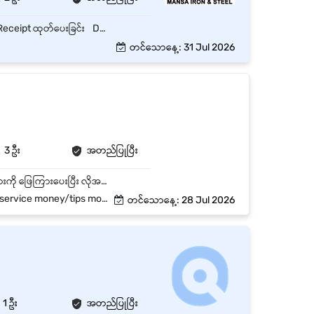
Cash & e-payment (KBZ Pay, AYA Pay, Wave Pay, Bank Transfer) လက်ခံခြင်း Invoice / Receipt ထုတ်ပေးခြင်း Daily cash & sales report ပြုလုပ်ခြင်း
တင်သောနေ့: 31 Jul 2026
3 ဦး
အတည်ပြုပြီး
* Customer များအား ယဉ်ကျေးပျူငှာစွာ ကြိုဆိုလမ်းညွှန်ပေးရန်။ * Customer များ၏ မေးမြန်းမှုများကို ဖြေကြားပေးပြီး လိုအပ်သလို ကူညီဆောင်ရွက်ရန်။ * Customerများ၏ငွေပေးချေမှုများကို ငွေသား၊ဘဏ်ကတ်နှင့် mobile payment များဖြင့် မှန်ကန်စွာ လက်ခံဆောင်ရွက်ရန်။ * Receipt များထုတ်ပေးပြီး နေ့စဉ် ငွေဝင် / ငွေထွက် စာရင်းများကို တိကျစွာ မှတ်တမ်းတင်ရန်။ * ဖုန်းခေါ်ဆိုမှုများကို လက်ခံဖြေကြားပြီး Reservation သို့မဟုတ် Appointment များကို စီစဉ်ပေးရန်။ * Customer များ၏ Complaint များကို ယဉ်ကျေးစွာ ကိုင်တွယ်ဖြေရှင်းပြီး လိုအပ်ပါက Supervisor ထံ တင်ပြရန်။ *ဆိုင်၏စည်းမျဉ်း စည်းကမ်းများကိုလိုက်နာပြီး အခြားဌာနများနှင့် ပူးပေါင်းဆောင်ရွက်ရန်။ *supervisor မှ ပေးအပ်သော အခြားလုပ်ငန်းတာဝန်များကို ဆောင်ရွက်ရန်။
ps money/attendance allowance
တင်သောနေ့: 28 Jul 2026
1 ဦး
အတည်ပြုပြီး