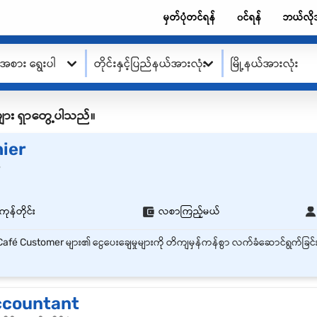
မှတ်ပုံတင်ရန်
၀င်ရန်
ဘယ်လို
းအစား ရွေးပါ
တိုင်းနှင့်ပြည်နယ်အားလုံး
မြို့နယ်အားလုံး
ု့စ်များ ရှာတွေ့ပါသည်။
ier
r
ကုန်တိုင်း
လစာကြည့်မယ်
ccountant