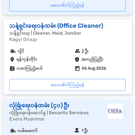
အသေးစိတ်ကြည့်ရန်
သန့်ရှင်းရေးဝန်ထမ်း (Office Cleaner)
သန့်ရှင်းရေး | Cleaner, Maid, Janitor
Kagyi Group
လှိုင်
2 ဦး
ရန်ကုန်တိုင်း
အတည်ပြုပြီး
လစာကြည့်မယ်
06 Aug 2026
အသေးစိတ်ကြည့်ရန်
လုံခြုံရေးဝန်ထမ်း (၄၀) ဦး
လုံခြုံရေးဝန်ဆောင်မှု | Security Services
Exera Myanmar
လမ်းမတော်
1 ဦး