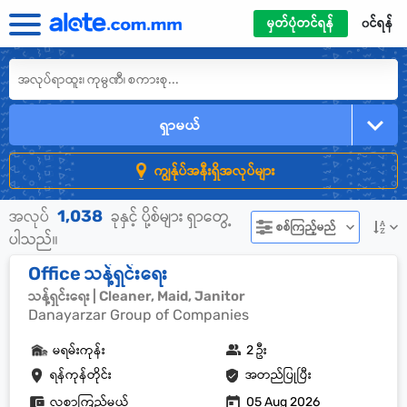
မှတ်ပုံတင်ရန်
၀င်ရန်
ရှာမယ်
ကျွန်ုပ်အနီးရှိအလုပ်များ
1,038
အလုပ်
ခုနှင့် ပို့စ်များ ရှာတွေ့
စစ်ကြည့်မည်
ပါသည်။
Office သန့်ရှင်းရေး
သန့်ရှင်းရေး | Cleaner, Maid, Janitor
Danayarzar Group of Companies
မရမ်းကုန်း
2 ဦး
ရန်ကုန်တိုင်း
အတည်ပြုပြီး
လစာကြည့်မယ်
05 Aug 2026