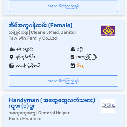
အသေးစိတ်ကြည့်ရန်
အိမ်အကူ၀န်ထမ်း (Female)
သန့်ရှင်းရေး | Cleaner, Maid, Janitor
Taw Win Family Co.,Ltd
စမ်းချောင်း
2 ဦး
ရန်ကုန်တိုင်း
အတည်ပြုပြီး
လစာကြည့်မယ်
ဒီနေ့
အသေးစိတ်ကြည့်ရန်
Handyman ( အထွေထွေလက်သမား)
ကျား (၁) ဥး
အထွေထွေအကူ | General Helper
Exera Myanmar