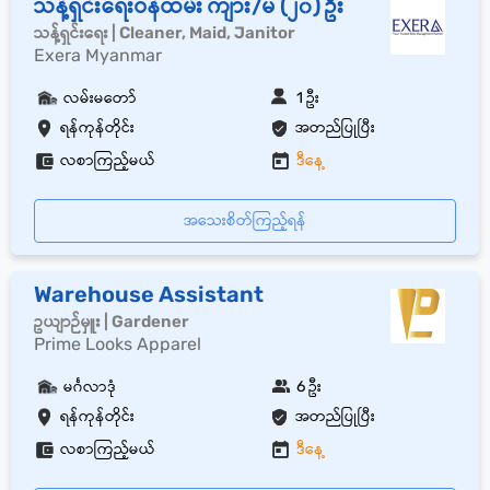
သန့်ရှင်းရေးဝန်ထမ်း ကျား/မ (၂၀) ဦး
သန့်ရှင်းရေး | Cleaner, Maid, Janitor
Exera Myanmar
လမ်းမတော်
1 ဦး
ရန်ကုန်တိုင်း
အတည်ပြုပြီး
လစာကြည့်မယ်
ဒီနေ့
အသေးစိတ်ကြည့်ရန်
Warehouse Assistant
ဥယျာဉ်မှူး | Gardener
Prime Looks Apparel
မင်္ဂလာဒုံ
6 ဦး
ရန်ကုန်တိုင်း
အတည်ပြုပြီး
လစာကြည့်မယ်
ဒီနေ့