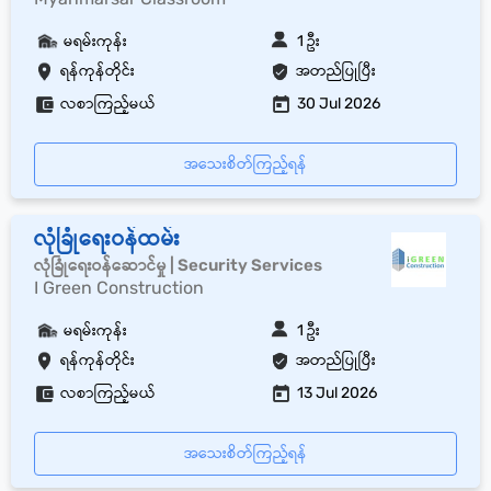
မရမ်းကုန်း
1 ဦး
ရန်ကုန်တိုင်း
အတည်ပြုပြီး
လစာကြည့်မယ်
30 Jul 2026
အသေးစိတ်ကြည့်ရန်
လုံခြုံရေးဝန်ထမ်း
လုံခြုံရေးဝန်ဆောင်မှု | Security Services
I Green Construction
မရမ်းကုန်း
1 ဦး
ရန်ကုန်တိုင်း
အတည်ပြုပြီး
လစာကြည့်မယ်
13 Jul 2026
အသေးစိတ်ကြည့်ရန်