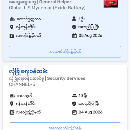
အထွေထွေအကူ | General Helper
Global L S Myanmar (Exide Battery)
တောင်ဥက္ကလာ
1 ဦး
ရန်ကုန်တိုင်း
အတည်ပြုပြီး
လစာကြည့်မယ်
05 Aug 2026
အသေးစိတ်ကြည့်ရန်
လုံခြုံရေးဝန်ထမ်း
လုံခြုံရေးဝန်ဆောင်မှု | Security Services
CHANNEL-5
ကမာရွတ်
10 ဦး
ရန်ကုန်တိုင်း
အတည်ပြုပြီး
လစာကြည့်မယ်
04 Aug 2026
အသေးစိတ်ကြည့်ရန်