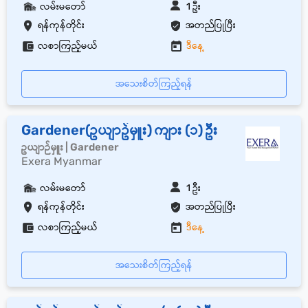
လမ်းမတော်
1 ဦး
ရန်ကုန်တိုင်း
အတည်ပြုပြီး
လစာကြည့်မယ်
ဒီနေ့
အသေးစိတ်ကြည့်ရန်
Gardener(ဥယျာဥ်မှူး) ကျား (၁) ဦး
ဥယျာဉ်မှူး | Gardener
Exera Myanmar
လမ်းမတော်
1 ဦး
ရန်ကုန်တိုင်း
အတည်ပြုပြီး
လစာကြည့်မယ်
ဒီနေ့
အသေးစိတ်ကြည့်ရန်