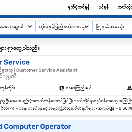
မှတ်ပုံတင်ရန်
၀င်ရန်
ဘယ်လို
းအစား ရွေးပါ
တိုင်းနှင့်ပြည်နယ်အားလုံး
မြို့နယ်အားလုံး
ု့စ်များ ရှာတွေ့ပါသည်။
 Service
်မှုအကူ | Customer Service Assistant
်ကုမ္ပဏီ
ကုန်တိုင်း
လစာကြည့်မယ်
️ ပိတ်ရက် – စနေ၊ တနင်္ဂနွေနှင့် အများပြည်သူရုံးပိတ်ရက်များ ▪️ အလုပ်ချိန် – 8:3
 Computer Operator