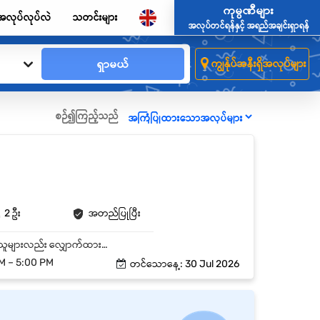
ကုမ္ပဏီများ
အလုပ်လုပ်လဲ
သတင်းများ
အလုပ်တင်ရန်နှင့် အရည်အချင်းရှာရန်
ရှာမယ်
ကျွန်ုပ်အနီးရှိအလုပ်များ
စဉ်၍ကြည့်သည်
2 ဦး
အတည်ပြုပြီး
တက္ကသိုလ်ဘွဲ့ရရှိသူ ဦးစားပေးမည်။(အထက်တန်းအောင်မြင်ပြီး သက်ဆိုင်ရာလုပ်ငန်းအတွေ့အကြုံရှိသူများလည်း လျှောက်ထားနိုင်သည်။) Customer Service၊ Administration သို့မဟုတ် သက်ဆိုင်ရာလုပ်ငန်းအတွေ့အကြုံ အနည်းဆုံး (၁) နှစ်ရှိသူ ဦးစားပေးမည်။ Microsoft Word, Excel နှင့် Email ကို ကောင်းမွန်စွာ အသုံးပြုနိုင်ရမည်။ မြန်မာနှင့် English စာကို ကောင်းမွန်စွာ ရိုက်နှိပ်အသုံးပြုနိုင်ရမည်။ Customer များအား ယဉ်ကျေးပျူငှာစွာ ဝန်ဆောင်မှုပေးနိုင်ပြီး Communication Skills ကောင်းမွန်သူ ဖြစ်ရမည်။ Teamwork ဖြင့် လုပ်ကိုင်နိုင်ပြီး တာဝန်ယူမှုရှိကာ ရေရှည်လက်တွဲလုပ်ကိုင်နိုင်သူ ဖြစ်ရမည်။ သက်ဆိုင်ရာမြို့နယ်နှင့် အနီးတဝိုက်နေထိုင်သူ ဦးစားပေးမည်။
0 AM – 5:00 PM
တင်သောနေ့: 30 Jul 2026