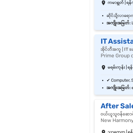
ကမာရွတ် | ရန်က
အကျိုးအမြတ်:
L
IT Assist
အိုင်တီအကူ | IT 
Prime Group 
မရမ်းကုန်း | ရန်
အကျိုးအမြတ်:
စ
After Sa
ဝယ်ယူသူဝန်ဆောင
New Harmony 
သာကေတ | ရန်ကု