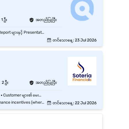
1 ဦး
အတည်ပြုပြီး
Microsoft Office (Word, Excel, PowerPoint) ကို ကျွမ်းကျင်စွာ အသုံးပြု၍ စာရွက်စာတမ်းများ၊ Report များနှင့် Presentation များ ပြင်ဆင်ရေးဆွဲခြင်း။ Excel ဖြင့် Data Entry, Data Analysis, Formula, Pivot Table, VLOOKUP/XLOOKUP နှင့် Chart များ ပြုလုပ်ခြင်း။ Email များ ပို့ခြင်း၊ လက်ခံခြင်းနှင့် Online Communication ကို ထိရောက်စွာ စီမံခန့်ခွဲခြင်း။ Data များကို စနစ်တကျ သိမ်းဆည်းခြင်း၊ Update ပြုလုပ်ခြင်းနှင့် Backup ပြုလုပ်ခြင်း။ Report များကို အချိန်မီ ပြင်ဆင်တင်ပြခြင်း။ Office Equipment (Printer, Scanner, Copier) များကို အသုံးပြုနိုင်ခြင်း။ လိုအပ်သည့် အခြား Administrative နှင့် Computer-related လုပ်ငန်းများကို ဆောင်ရွက်ခြင်း။ Company Policy နှင့် SOP များကို လိုက်နာဆောင်ရွက်ခြင်း။
တင်သောနေ့: 23 Jul 2026
2 ဦး
အတည်ပြုပြီး
Soteria Financials အာမခံကိုယ်စားလှယ်လုပ်ငန်းတွင် တာဝန်ထမ်းဆောင်ရန်ဖိတ်ခေါ်အပ်ပါသည်။ ▪️ Customer များ၏ မေးမြန်းမှုများကို Phone, Viber နှင့် Email မှတစ်ဆင့် ယဉ်ကျေးပျူငှာစွာ ဖြေကြားပေးခြင်း။ ▪️ Customer များ၏ လိုအပ်ချက်များကို နားလည်ပြီး သင့်လျော်သော ဝန်ဆောင်မှုများ ပေးအပ်ခြင်း။ ▪️ Customer Records နှင့် Documents များကို စနစ်တကျ စီမံထိန်းသိမ်းခြင်း။ ▪️ သက်ဆိုင်ရာဌာနများနှင့် ပူးပေါင်းဆောင်ရွက်၍ Customer Service အရည်အသွေး တိုးတက်စေရန် ကူညီဆောင်ရွက်ခြင်း။ ▪️ Company Policies နှင့် Procedures များကို လိုက်နာ၍ တာဝန်ထမ်းဆောင်ခြင်း။
ntives (where applicable)
တင်သောနေ့: 22 Jul 2026