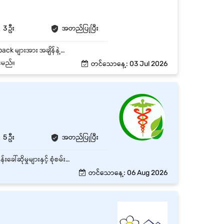
3 ဦး
အတည်ပြုပြီး
Customer Inquiry များအား အွန်လိုင်းမှတဆင့် စိတ်ရှည်စွာ Reply ပြန်ပေးခြင်း Comment/Feedback များအား အချိန်နဲ့တပြေးညီ Response လုပ်ပေးခြင်း Daily Inquiry များကို တိကျမှန်ကန်စွာ Data Entry လုပ်ပေးရမည်
်မည်။
တင်သောနေ့: 03 Jul 2026
5 ဦး
အတည်ပြုပြီး
လူနာများအား နွေးထွေးပျူငှာစွာ ကြိုဆိုလက်ခံပြီး စာရင်းသွင်းခြင်း၊ ချိန်းဆိုမှုများ စီစဉ်ပေးရပါမည်။ ဖုန်းခေါ်ဆိုမှုများနှင့် စုံစမ်းမေးမြန်းမှုများကို အချိန်မီ ဖြေကြားပေးရပါမည်။ သက်ဆိုင်ရာဌာနများနှင့် ညှိနှိုင်းဆောင်ရွက်နိုင်သူ ဖြစ်ရပါမည်။
တင်သောနေ့: 06 Aug 2026