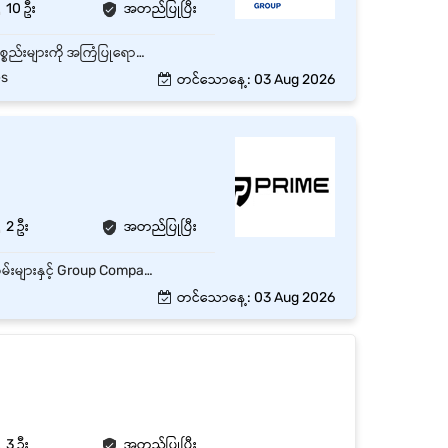
10 ဦး
အတည်ပြုပြီး
ဆိုင်သို့လာရောက်ဝယ်ယူသော ဖောက်သည်များအား ယဉ်ကျေးပျူငှာစွာ ကြိုဆို၍ လိုအပ်သော ကုန်ပစ္စည်းများကို အကြံပြုရောင်းချရန်။ သစ်သီး၊ ဟင်းသီးဟင်းရွက်နှင့် Fresh Food ကုန်ပစ္စည်းများကို သန့်ရှင်းသပ်ရပ်စွာ စီစဉ်ပြသပြီး အရည်အသွေးကောင်းမွန်စေရန် ထိန်းသိမ်းရန်။ ကုန်ပစ္စည်းဈေးနှုန်းတံဆိပ်များ၊ ပရိုမိုးရှင်းများနှင့် သက်တမ်းကုန်ဆုံးရက်များကို နေ့စဉ်စစ်ဆေး၍ မှန်ကန်စွာ ပြသထားရန်။ ကုန်လက်ကျန်အခြေအနေကို စစ်ဆေးပြီး လိုအပ်သော ကုန်ပစ္စည်းများကို တာဝန်ရှိသူထံ အချိန်မီတင်ပြရန်။ ဆိုင်အတွင်း သန့်ရှင်းရေးနှင့် Food Safety / Hygiene စံနှုန်းများကို လိုက်နာထိန်းသိမ်းရန်။ လိုအပ်ပါက ငွေကိုင်ဝန်ထမ်းနှင့် ပူးပေါင်း၍ ငွေပေးချေမှုလုပ်ငန်းစဉ်များနှင့် နေ့စဉ်ဆိုင်လုပ်ငန်းများကို ကူညီဆောင်ရွက်ရန်။ ကုမ္ပဏီ၏ Customer Service Standards၊ အရောင်းရည်မှန်းချက်များနှင့် လုပ်ငန်းစည်းမျဉ်းများကို လိုက်နာပြီး အဖွဲ့လိုက်ပူးပေါင်းဆောင်ရွက်ရန်။
es
တင်သောနေ့: 03 Aug 2026
2 ဦး
အတည်ပြုပြီး
✔ Computer, Software, Printer နှင့် Network ပြဿနာများကို စစ်ဆေးဖြေရှင်းပေးခြင်း ✔ ဝန်ထမ်းများနှင့် Group Company များအား IT Support ပံ့ပိုးပေးခြင်း ✔ IT Equipment များကို တပ်ဆင်၊ ထိန်းသိမ်းခြင်းနှင့် လိုအပ်ပါက ဝယ်ယူရေးတွင် ကူညီဆောင်ရွက်ခြင်း
တင်သောနေ့: 03 Aug 2026
3 ဦး
အတည်ပြုပြီး