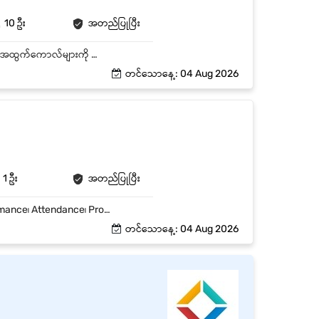
10 ဦး
အတည်ပြုပြီး
• စကားပြောကောင်းမွန်ပြီး ယဉ်ကျေးလေးစားစွာ ဆက်ဆံတတ်သူ ဖြစ်ရမည်။ • ဖုန်းအဝင်ကောလ် / အထွက်ကောလ်များကို ကောင်းမွန်စွာ ကိုင်တွယ်နိုင်ရမည်။ • Duty အဆိုင်းများဖြင့် ဆင်းနိုင်သူ ဖြစ်ရမည်။ • အသင်းအဖွဲ့နှင့် ပူးပေါင်းလုပ်ကိုင်နိုင်ရမည်။ • အသက် ၁၈ နှစ်မှ အသက် ၃၀ အတွင်း လျှောက်ထားနိုင်ပါသည်။
တင်သောနေ့: 04 Aug 2026
1 ဦး
အတည်ပြုပြီး
• Contact Center Project များရှိ Agents များကို စီမံခန့်ခွဲခြင်းနှင့် ကြီးကြပ်ခြင်း။ • Team Performance၊ Attendance၊ Productivity နှင့် Service Quality တို့ကို စောင့်ကြည့်၍ တိုးတက်အောင် ဆောင်ရွက်ခြင်း။ • Agents များအား Coaching၊ Training နှင့် Performance Improvement Plan များ ဆောင်ရွက်ပေးခြင်း။ • Customer Escalation နှင့် အရေးကြီးသော Complaint များကို အချိန်မီ ကိုင်တွယ်ဖြေရှင်းခြင်း။ • Daily / Weekly Operational Reports များ ပြုစု၍ လုပ်ငန်းစွမ်းဆောင်ရည်ကို ခွဲခြမ်းစိတ်ဖြာခြင်း။ • Customers၊ Vendors နှင့် Internal Teams များနှင့် ညှိနှိုင်းပူးပေါင်းဆောင်ရွက်ခြင်း။ • SOPs၊ Project Requirements နှင့် Company Policies များကို လိုက်နာဆောင်ရွက်စေခြင်း။
တင်သောနေ့: 04 Aug 2026