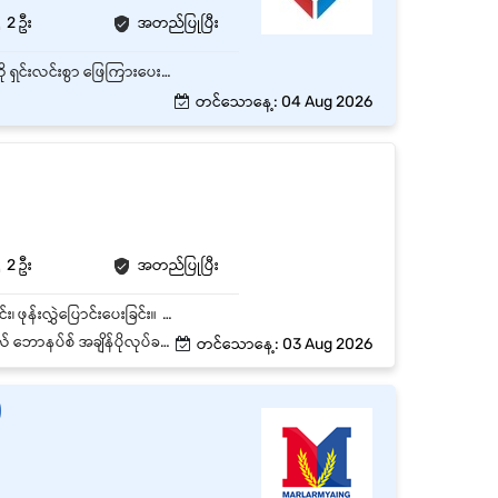
2 ဦး
အတည်ပြုပြီး
Customer များအား ပျော်ရွှင်ဖော်ရွေစွာ ကြိုဆိုဝန်ဆောင်မှုပေးပြီး လိုအပ်သော အချက်အလက်များကို ရှင်းလင်းစွာ ဖြေကြားပေးရပါမည်။ Customer များ၏ မေးမြန်းမှုများနှင့် တောင်းဆိုချက်များကို ဖြေရှင်းရပါမည်။ ကောင်းမွန်သော Customer Service အတွေ့အကြုံကို ပေးစွမ်းနိုင်ရပါမည်။
တင်သောနေ့: 04 Aug 2026
2 ဦး
အတည်ပြုပြီး
ရုံးသို့ လာရောက်သည့် ဧည့်သည်များကို နှုတ်ဆက်ခြင်း၊၊ အဝင်အထွက်ဖုန်းခေါ်ဆိုမှုများကို ဖြေကြားခြင်း၊ ဖုန်းလွှဲပြောင်းပေးခြင်း။ လိုအပ်သော စာရေးကိရိယာနှင့် ပစ္စည်းအားလုံး (ဥပမာ၊ ဖောင်တိန်၊ ဖောင်များနှင့် စာရွက်စာတမ်း) တို့ဖြင့် ဧည့်ခံဧရိယာကို သန့်ရှင်းသပ်ရပ်စွာ ထားရှိခြင်း၊၊ ပြက္ခဒိန်များနှင့် အစည်းအဝေးများ အချိန်ဇယားများကို အပ်ဒိတ်လုပ်ခြင်း၊၊ ဝန်ထမ်းများခရီးသွားခြင်း၊ တည်းခိုခြင်းနှင့်ပတ်သက်သည့်လိုအပ်သော အချက်အလက်များကို စုဆောင်းခြင်း၊ စီစဉ်ပေးခြင်း။ စာရွက်စာတမ်းပြင်ဆင်ခြင်း၊ မိတ္တူကူးခြင်း၊ စာရေးခြင်း နှင့် ဖက်စ်ထုတ်ခြင်းစသည့် အခြားသော စာအဝင်အထွက် တာဝန်များကို ထမ်းဆောင်ခြင်း၊၊
သည့်ရက်ပြန်အမ်းငွေ အတိုးမဲ့ချေးငွေ
တင်သောနေ့: 03 Aug 2026
)