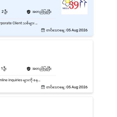
2 ဦး
အတည်ပြုပြီး
B2B ဖောက်သည်သစ် ရှာဖွေခြင်း: FMCG၊ အစားအသောက်၊ ဆေးဝါးနှင့် အလှကုန် လုပ်ငန်းများမှ Corporate Client သစ်များ ရှာဖွေရန်။ Target ပြည့်မီအောင် ရောင်းချခြင်း: သတ်မှတ်ထားသော လစဉ်/နှစ်စဉ် Sales Target များကို ပြည့်မီအောင် ဆောင်ရွက်ရန်။ ဖောက်သည် ဆက်ဆံရေး ထိန်းသိမ်းခြင်း: Existing Clients များနှင့် ရေရှည်ဆက်ဆံရေး တည်ဆောက်ပြီး Repeat Orders များနှင့် ဈေးနှုန်း ညှိနှိုင်းမှုများ ဆောင်ရွက်ရန်။ Internal Coordination: Client လိုအပ်သည့် Label Specifications များကို Design နှင့် Production Team ထံ အမှားအယွင်းမရှိ ပေါင်းစပ်ညှိနှိုင်း ပေးပို့ရန်။ အစီရင်ခံစာ တင်ပြခြင်း: Sales Pipeline၊ လစဉ်ရောင်းအား အစီရင်ခံစာများနှင့် Payments Follow-up များကို စနစ်တကျ တင်ပြရန်။
တင်သောနေ့: 05 Aug 2026
1 ဦး
အတည်ပြုပြီး
ကျောင်းသားများ၊ မိဘများနှင့် ဧည့်သည်များကို နွေးထွေးစွာ ကြိုဆိုကူညီပေးခြင်း။ ဖုန်း၊ Email နှင့် Online inquiries များကို စနစ်တကျ စီမံဖြေရှင်းခြင်း။ Data entry, scheduling စသည့် အုပ်ချုပ်ရေးလုပ်ငန်းများ ဆောင်ရွက်ခြင်း။ ဆရာများ (Instructor) နှင့် Staff များအကြား ဆက်သွယ်ရေးကို ကူညီပံ့ပိုးခြင်း။
တင်သောနေ့: 05 Aug 2026