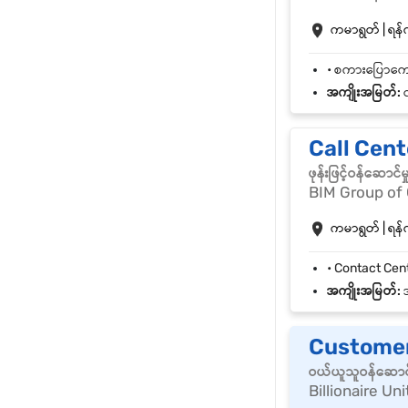
ကမာရွတ် | ရန်က
အကျိုးအမြတ်:
လ
Call Cente
ဖုန်းဖြင့်ဝန်ဆော
BIM Group of
ကမာရွတ် | ရန်က
အကျိုးအမြတ်:
အ
Customer
ဝယ်ယူသူဝန်ဆောင
Billionaire Uni