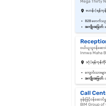
Mega Thirty 
ဗဟန်း | ရန်ကုန်
အကျိုးအမြတ်:
ရ
Receptio
ဝယ်ယူသူဝန်ဆောင
Innwa Maha B
ဒဂုံ | ရန်ကုန်တိုင
အကျိုးအမြတ်:
ထ
Call Cen
ဖုန်းဖြင့်ဝန်ဆော
BIM Group of