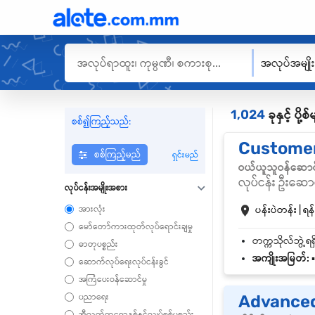
အလုပ်အမျို
1,024
ခုနှင့် ပိ
စစ်၍ကြည့်သည်:
Customer
စစ်ကြည့်မည်
ရှင်းမည်
ဝယ်ယူသူဝန်ဆောင
လုပ်ငန်း ဦးဆောင
လုပ်ငန်းအမျိုးအစား
အားလုံး
ပန်းပဲတန်း | ရန်
မော်တော်ကားထုတ်လုပ်ရောင်းချမှု
ဓာတုပစ္စည်း
အကျိုးအမြတ်:
▪
ဆောက်လုပ်ရေးလုပ်ငန်းခွင်
အကြံပေးဝန်ဆောင်မှု
ပညာရေး
Advanced
အီလက်ထရောနစ်နှင့်လျှပ်စစ်ပစ္စည်း