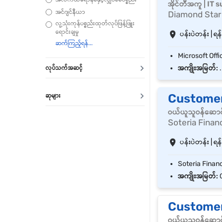
အိုင်တီအကူ | IT 
အင်ဂျင်နီယာ
Diamond Star
လူ့သုံးကုန်ပစ္စည်းထုတ်လုပ်ဖြန့်ဖြူး
ရောင်းချမှု
ပန်းပဲတန်း | ရန်
အကျိုးအမြတ်:
.
လုပ်သက်အဆင့်
Customer
ဆုများ
ဝယ်ယူသူဝန်ဆောင
Soteria Finan
ပန်းပဲတန်း | ရန်
အကျိုးအမြတ်:
C
Customer
ဝယ်ယူသူဝန်ဆောင