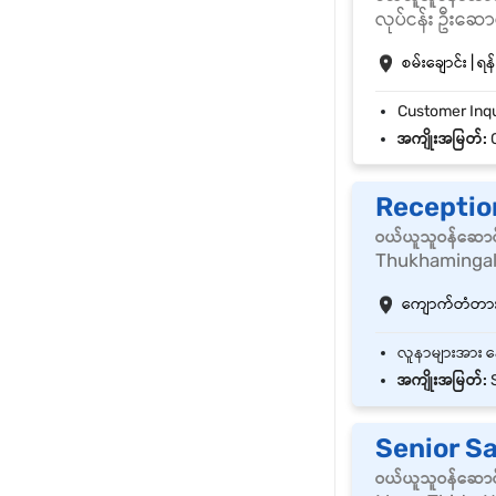
လုပ်ငန်း ဦးဆောင
စမ်းချောင်း | ရန
အကျိုးအမြတ်:
C
Receptio
ဝယ်ယူသူဝန်ဆောင
Thukhamingala
ကျောက်တံတား |
အကျိုးအမြတ်:
S
Senior S
ဝယ်ယူသူဝန်ဆောင