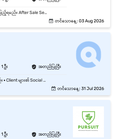
Maintenance Daily Report အား နေ့စဉ် Excel တွင်ထည့်သွင်းရမည်။ Customer Contact List ဖြည့်ရမည်။ After Sale Service Training File Data သွင်းရမည်။ Customer Service Inquiry လက်ခံဖြေကြားပေးခြင်းနှင့်စားရင်းသွင်းခြင်း။ Open Invoice,DO,Service Charges Invoice ဖွင့်ခြင်း Warranty PO ဖွင့်ရမည်။ Weekly Report to Director
တင်သောနေ့: 03 Aug 2026
1 ဦး
အတည်ပြုပြီး
▪️ Client လိုအပ်ချက်များကို Team နဲ့အတူ ပူးပေါင်းပြီး အကောင်အထည်ဖော် ဆောင်ရွက်ပေးနိုင်ရမည်။ ▪️ Client များ၏ Social Media Page ကိုကောင်းမွန်စွာ Manage လုပ်နိုင်ရမည်။ ▪️ Creative ကောင်းကောင်းနှင့် Content အတွက် idea သစ်များပေးနိုင်သူ ဖြစ်ရမည်။ ▪️ အလုပ်ချိန် - Monday to Firday (9:00 AM to 5:00 PM) ▪️ Saturday - (9:00 AM to 1:00 PM) ▪️ Saturday Half & Sunday ပိတ်ပါသည်။
တင်သောနေ့: 31 Jul 2026
1 ဦး
အတည်ပြုပြီး