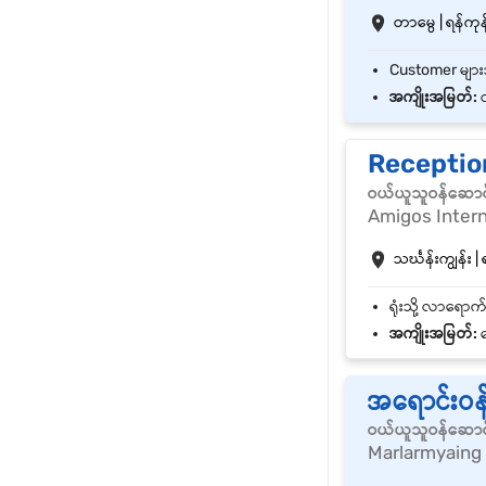
တာမွေ | ရန်ကုန်
အကျိုးအမြတ်:
လ
Receptio
ဝယ်ယူသူဝန်ဆောင
Amigos Intern
သင်္ဃန်းကျွန်း | 
အကျိုးအမြတ်:
န
အရောင်းဝန
ဝယ်ယူသူဝန်ဆောင
Marlarmyaing