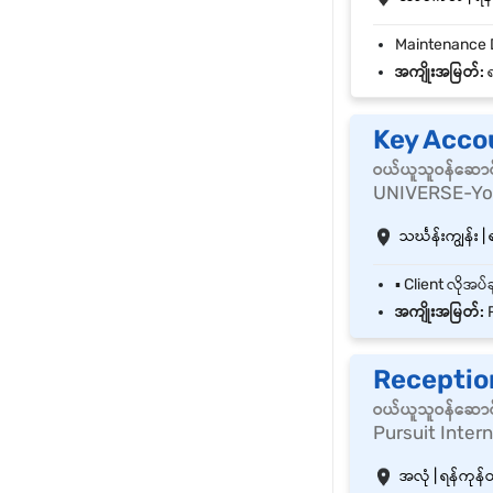
အကျိုးအမြတ်:
ရ
Key Acco
ဝယ်ယူသူဝန်ဆောင
UNIVERSE-Your
သင်္ဃန်းကျွန်း | 
အကျိုးအမြတ်:
R
Receptio
ဝယ်ယူသူဝန်ဆောင
Pursuit Inter
အလုံ | ရန်ကုန်တိ