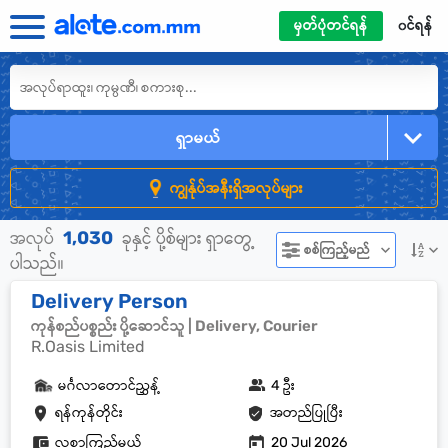
မှတ်ပုံတင်ရန်
၀င်ရန်
ရှာမယ်
ကျွန်ုပ်အနီးရှိအလုပ်များ
1,030
အလုပ်
ခုနှင့် ပို့စ်များ ရှာတွေ့
စစ်ကြည့်မည်
ပါသည်။
Delivery Person
ကုန်စည်ပစ္စည်း ပို့ဆောင်သူ | Delivery, Courier
R.Oasis Limited
မင်္ဂလာတောင်ညွှန့်
4 ဦး
ရန်ကုန်တိုင်း
အတည်ပြုပြီး
လစာကြည့်မယ်
20 Jul 2026