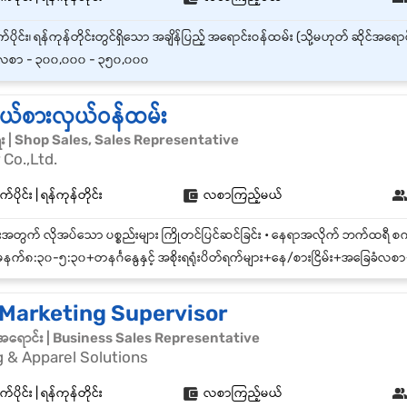
စာ - ၃၀၀,၀၀၀ - ၃၅၀,၀၀၀
ုယ်စားလှယ်ဝန်ထမ်း
ေး | Shop Sales, Sales Representative
Co.,Ltd.
်ပိုင်း | ရန်ကုန်တိုင်း
လစာကြည့်မယ်
နက်၈:၃၀-၅:၃၀+တနင်္ဂနွေနှင့် အစိုးရရုံးပိတ်ရက်များ+နေ/စားငြိမ်း+အခြေခံလစာ+၃လတစ်ခါ ဘောနပ်စ်+အချိန်ပိုကြေး (သို့) 
 Marketing Supervisor
်အရောင်း | Business Sales Representative
g & Apparel Solutions
်ပိုင်း | ရန်ကုန်တိုင်း
လစာကြည့်မယ်