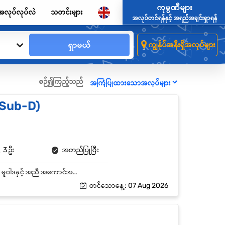
ကုမ္ပဏီများ
အလုပ်လုပ်လဲ
သတင်းများ
အလုပ်တင်ရန်နှင့် အရည်အချင်းရှာရန်
ရှာမယ်
ကျွန်ုပ်အနီးရှိအလုပ်များ
စဉ်၍ကြည့်သည်
/Sub-D)
3 ဦး
အတည်ပြုပြီး
မိမိတာဝန်ယူဆောင်ရွက်ရသော အရောင်းနယ်မြေရှိ အရောင်းနှင့် ဖြန့်ချိရေးလုပ်ငန်းများအး ကုမ္ပဏီ၏ မူဝါဒနှင့် အညီ အကောင်အထည်ဖော်ဆောင်ရွက်ရန် တာဝန်ယူရမည်။ မိမိ၏ တာဝန်ယူဆောင်ရွက်ရသော အရောင်းဈေးကွက်နှင့် အသင်းအဖွဲ့အား ကောင်းစွာစုစည်းပြင်ဆင်ခြင်း ထိန်းချုပ်ကွပ်ကဲခြင်း၊ ဦးဆောင်ဦးရွက်ပြုခြင်းနှင့် လေ့ကျင့်သင်ကြားပေးခြင်း၊ ကောင်းမွန်သော ရလာဒ်များ ဖြစ်ပေါ်လာစေရန်တာဝန်ယူဆောင်ရွက်ရမည်။ ကုမ္ပဏီ၏ ထုတ်ကုန်ပစ္စည်းများအား အရောင်းနှင့်ဖြန့်ချိရေး တိုးတက်လာစေရန် မဟာဗျူစာချမှတ်ထား သည့်အတိုင်း အကောင်အထည်ဖော်ဆောင်ရွက်ခြင်းဖြင့် အရောင်းနှင့်ဖြန့်ချိရေးပမာဏတိးတက်ထိရောက် အောင်ဆောင်ရွက်ရမည်။ ကုမ္ပဏီ၏ ထုတ်ကုန်ပစ္စည်းနှင့် အလားတူကုန်ပစ္စည်းများ၏ လှုပ်ရှားမှုများအား စဉ်ဆက်မပြက် လေ့လာ သုံးသပ်၍ မိမိအထက် စီမံခန့်ခွဲသူများနှင့် ပူးပေါင်း၍ အကောင်းဆုံးဈေးကွက်ချိတ်ဆက်မှုရရန် ဆောင်ရွက် ရမည်။ ရောင်းချငသူများနှင့် သုံးစွဲသူများ၏ ဝယ်ယူမှုဆိုင်ရာ အလေ့အထသာဓကများအား အနီးကပ်စောင့်ကြည့် လေ့လာခြင်း၊ သုံးသပ်အကဲဖြတ်ခြင်းများ ပြုလုပ်၍ မိမိ၏ Management သို့ တင်ပြဆွေးနွေးရမည်။ မိမိ၏ အသင်းအဖွဲ့များမှ တင်ပြလာသော ဈေးကွက်အတွင်းရှိ မမျှော်လင့်သော အခက်အခဲများ၊ အကြံပြု ချက်များအား ပြေလည်မှုရရှိစေရန် Management နှင့် ညှိနှိုင်းဆောင်ရွက်ပေးရမည်။ မိမိတာဝန်ယူဆောင်ရွက်ရသော အရောင်းနယ်မြေအတွင်းရှိ အဓိကကျသောအရောင်းဆိုင်များနှင့် ခိုင်မာ ကောင်းမွန်သောဈေးကွက်ချိတ်ဆက်မှုနှင့် ရင်းနှီးမှဒများတည်ဆောက်ပေးခြင်း၊ အရောင်းလမ်းကြောင်းများ သို့ပုံမှန် (သို့) ရှောင်တခင် စစ်ဆေးမှုများ ပြုလုပ်ဆောင်ရွက်ရသည်။ အရောင်းလိုင်းများအားလုံးရှိ ဝန်ထမ်းတစ်ဦးချင်းစီအလိုက် အရောင်းလျာထားချက်များ ပြည့်မှီစေရန် စီစဉ် ညွှန်ကြားမှုများ ပြုလုပ်ဆောင်ရွက်ပေးရမည်။ အကြွေးရောင်းချရန် သင့်တော်သောဆိုင်များအား အတည်ပြုရန်လည်းကောင်း၊ အကြွေးကာလ၊ အကြွေး ပမာဏသတ်မှတ်ရန်လည်းကောင်း၊ အကြွေးစာရင်းများမှန်ကန်မှုရှိစေရန် စသော အကြွေးစနစ်ရောင်းချ ခြင်းဆိုင်ရာလုပ်ငန်းစဉ်များအား တာဝန်ယဓ ဆောင်ရွက်ရမည်။ အရောင်းဆိုင်များအားလုံး၏ ထုတ်ကုန်ပစ္စည်းကြော်ငြာခြင်းဆိုင်ရာ လုပ်ငန်းများ စနစ်တကျရှိစေရန်နှင့် လိုအပ်ချက်များ ဖြည့်ဆည်းဆောင်ရွက်ရန် သက်ဆိုင်ရာဌာနများနှင့် ချိတ်ဆက်၍ ကူညီဆောင်ရွက်ပေး ရမည်။ မိမိတာဝန်ယူဆောင်ရွက်ရသော အရောင်းအသင်းအဖွဲ့အတွက် လိုအပ်သော ဝန်ထမ်းများတောင်းခံခြင်း၊ အင်တာဗျူးခြင်း၊ ခန့်အပ်ခြင်းဆိုင်ရာများနှင့် ရာထူးတိုးမြှင့်ခြင်း၊ ပြစ်ဒဏ်ပေးခြင်း၊ အလုပ်မှ ထုတ်ပယ်ခြင်း ဆိုင်ရာများ၌ Management နှင့်အတူ ပူးပေါင်းကူညီဆောင်ရွက်ရန် တာဝန်ယူရမည်။ လုပ်ငန်းလိုအပ်ချက်အရ မိမိလက်အောက်ရှိ ဝန်ထမ်းများအား ရုံးတွင်းနှင့် ဈေးကွက်အတွင်း လေ့ကျင့် သင်ကြားရန်ရှိသည့် ရောင်းချခြင်းဆိုင်ရာ နည်းဗျူဟာများအား ကိုယ်တိုင် ဦးဆောင်လေ့ကျင့်သင်ကြားပေး ရန်တာဝန်ယူ ဆောင်ရွက်ရမည်။
တင်သောနေ့: 07 Aug 2026