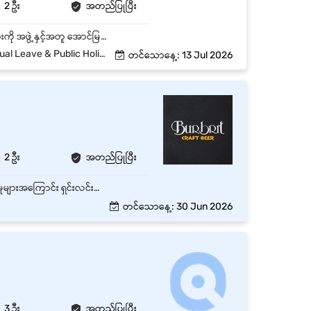
2 ဦး
အတည်ပြုပြီး
- Sales Team ကို ဦးဆောင်ပြီး နေ့စဉ်အရောင်းလုပ်ငန်းများကို စီမံခန့်ခွဲခြင်း။ - အရောင်း Target များကို အဖွဲ့နှင့်အတူ အောင်မြင်စေရန် စီမံဆောင်ရွက်ခြင်း။ - Customer များအား Solar Inverter, Battery နှင့် သက်ဆိုင်သော Product များကို ကျွမ်းကျင်စွာ အကြံပေးရောင်းချခြင်း။ - Sales Performance ကို စောင့်ကြည့်သုံးသပ်ပြီး လစဉ် Report တင်ပြခြင်း။ - Sales Team အတွက် Training, Coaching နှင့် Motivation ပေးခြင်း။ - Dealer, Contractor နှင့် Customer Relationship များကို တည်ဆောက်ထိန်းသိမ်းခြင်း။ - Marketing Campaign နှင့် Promotion အစီအစဉ်များတွင် ပူးပေါင်းဆောင်ရွက်ခြင်း။ - After Sales Service Team နှင့် Coordination ပြုလုပ်ပြီး Customer Satisfaction မြှင့်တင်ခြင်း။
eave & Public Holidays
တင်သောနေ့: 13 Jul 2026
2 ဦး
အတည်ပြုပြီး
Sales Team ၏ နေ့စဉ်လုပ်ငန်းများကို ပံ့ပိုးကူညီခြင်း Customer များအား ထုတ်ကုန်နှင့် ဝန်ဆောင်မှုများအကြောင်း ရှင်းလင်းတင်ပြပေးခြင်း Customer Orders များကို လက်ခံခြင်း၊ စာရင်းသွင်းခြင်းနှင့် Follow-up ပြုလုပ်ခြင်း Sales Records, Customer Information နှင့် Reports များကို Update ပြုလုပ်ခြင်း Inventory နှင့် Stock အခြေအနေများကို စစ်ဆေးထိန်းသိမ်းခြင်း Sales Documents, Quotations နှင့် Invoices များကို ပြင်ဆင်ကူညီပေးခြင်း Customer Complaints နှင့် Inquiries များကို သက်ဆိုင်ရာဌာနသို့ တင်ပြပေးခြင်း Sales Target များ ပြည့်မီစေရန် Sales Team နှင့် ပူးပေါင်းဆောင်ရွက်ခြင်း Supervisor မှ တာဝန်ပေးအပ်သော အခြားလုပ်ငန်းတာဝန်များကို ဆောင်ရွက်ခြင်း
တင်သောနေ့: 30 Jun 2026
3 ဦး
အတည်ပြုပြီး