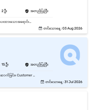
2 ဦး
အတည်ပြုပြီး
- မိမိကုန်ပစ္စည်းနှင့်ပတ်သက်၍ Customer များအားရှင်းလင်းဖြေကြားပေးရမည်။ - ကုမ္ပဏီမှချမှတ်ပေးထားသောအရောင်းကောင်တာများတွင် တာဝန်ယူရောင်းချပေးရမည်။ - အရောင်း Report များ ၊ ကုန်ပစ္စည်းနှင့်ပတ်သက်သည့်သတင်းအချက်အလက်များ အားအစီရင်ခံတင်ပြရမည်။ - အရောင်း Target များအားပြည့်မီအောင်ရောင်းချနိုင်ရမည်။ - ကုမ္ပဏီမှချမှတ်ထားသောစည်းကမ်းများအားလိုက်နာနိုင်ရမည်။
တင်သောနေ့: 03 Aug 2026
15 ဦး
အတည်ပြုပြီး
Customer Sites များသို့ သွားရောက်တွေ့ဆုံပြီး ကောင်းမွန်သော Customer Relationship တည်ဆောက်ခြင်း။ Customer လိုအပ်ချက်များကို နားလည်ပြီး သင့်လျော်သော Sales Solutions များ ပေးခြင်း။ Team နှင့် ပူးပေါင်း၍ လုပ်ငန်းရည်မှန်းချက်များ အောင်မြင်အောင် ဆောင်ရွက်ခြင်း။ Market Information, Customer Feedback များကို Supervisor ထံတင်ပြခြင်း။
တင်သောနေ့: 31 Jul 2026