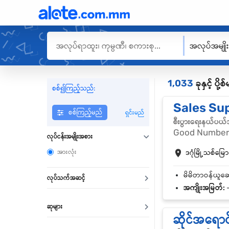
အလုပ်အမျို
1,033
ခုနှင့် ပိ
စစ်၍ကြည့်သည်:
Sales Su
စစ်ကြည့်မည်
ရှင်းမည်
စီးပွားရေးနယ်ပယ
Good Number
လုပ်ငန်းအမျိုးအစား
အားလုံး
ဒဂုံမြို့သစ်မြောက
လုပ်သက်အဆင့်
အကျိုးအမြတ်:
-
ဆုများ
ဆိုင်အရော