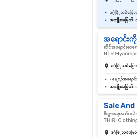
အကျိုးအမြတ်:
လ
အရောင်းကိ
ဆိုင်အရောင်းစာရ
NTR Myanmar 
ဒဂုံမြို့သစ်မြောက
အကျိုးအမြတ်:
မ
Sale And
စီးပွားရေးနယ်ပယ
THIRI Clothin
ဒဂုံမြို့သစ်မြောက