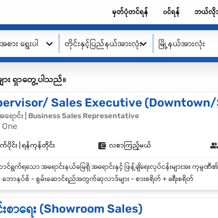
မှတ်ပုံတင်ရန်
၀င်ရန်
ဘယ်လို
းအစား ရွေးပါ
တိုင်းနှင့်ပြည်နယ်အားလုံး
မြို့နယ်အားလုံး
ု့စ်များ ရှာတွေ့ပါသည်။
pervisor/ Sales Executive (Downtown
်အရောင်း | Business Sales Representative
 One
်ပိုင်း | ရန်ကုန်တိုင်း
လစာကြည့်မယ်
 ဘောနပ်စ် - စွမ်းဆောင်ရည်အတွက်ဆုလာဒ်များ - စားစရိတ် + ခရီးစရိတ်
င်းစာရေး (Showroom Sales)