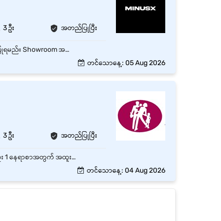
3 ဦး
အတည်ပြုပြီး
Customer လိုအပ်ချက်များကို နားလည်သဘောပေါက်ပြီး သင့်လျော်သော ကုန်ပစ္စည်းများကို အကြံပြုရမည်။ Showroom အတွင်းရှိ ကုန်ပစ္စည်းများကို သန့်ရှင်းသပ်ရပ်စွာ စီစဉ်ပြသထားနိုင်ရန် ထိန်းသိမ်းဆောင်ရွက်ရမည်။ လုပ်ငန်းလိုအပ်ချက်အရ ပေးအပ်သော အခြားသက်ဆိုင်ရာ တာဝန်များကို ဆောင်ရွက်ရမည်။
တင်သောနေ့: 05 Aug 2026
3 ဦး
အတည်ပြုပြီး
ဒဂုံမြို့သစ်မြောက်ပိုင်း၊ Yangonတွင်ရှိသော Full Time Sales (သို့မဟုတ် ဆိုင်အရောင်းစာရေး) ရာထူး 1 နေရာစာအတွက် အထူးအခွင့်အရေး၊ လုပ်သက် - Entry Level နှင့် Monthly လစာကောင်းကောင်းပေးမည်။
တင်သောနေ့: 04 Aug 2026