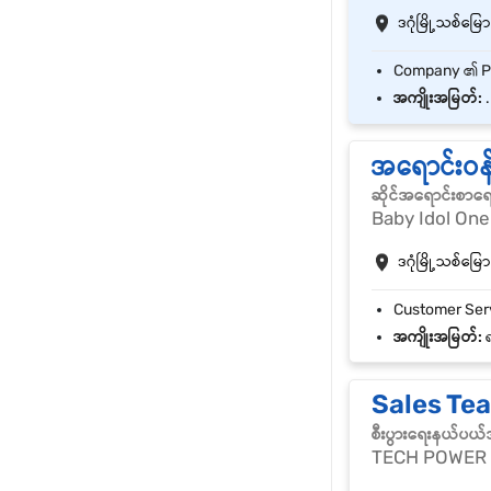
ဒဂုံမြို့သစ်မြောက
အကျိုးအမြတ်:
.
အရောင်းဝန
ဆိုင်အရောင်းစာရ
Baby Idol One
ဒဂုံမြို့သစ်မြောက
အကျိုးအမြတ်:
ရ
Sales Te
စီးပွားရေးနယ်ပယ
TECH POWER