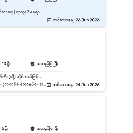
ဒဂုံမြို့သစ်မြောက်ပိုင်း၊ ရန်ကုန်တိုင်းတွင်ရှိသော အချိန်ပြည့် အရောင်းဝန်ထမ်း (သို့မဟုတ် ဆိုင်အရောင်းစာရေး) ရာထူး 3 နေရာစာအတွက် အထူးအခွင့်အရေး၊ လုပ်သက် - အတွေ့အကြုံရှိ နှင့် လစဉ် လစာကောင်းကောင်းပေးမည်။
တင်သောနေ့: 26 Jun 2026
10 ဦး
အတည်ပြုပြီး
• နေ့စဉ်အရောင်းအတွက် လိုအပ်သော ပစ္စည်းများ ကြိုတင်ပြင်ဆင်ခြင်း • နေရာအလိုက် ဘက်ထရီ စက်ဘီး (သို့) ဆိုင်ကယ်ဖြင့် အရောင်းအော်ဒါ ကောက်ယူခြင်း • သတ်မှတ်ထားသော အရောင်း သက်မှတ်ချက် (KPI) ပြည့်မီအောင် ရောင်းချခြင်း • နေ့စဉ် တာဝန်များ ပြီးမြောက်အောင် ဆောင်ရွက်ခြင်း • ဖောက်သည်ဝန်ဆောင်မှု ကောင်းမွန်စွာ ဆောင်ရွက်ခြင်းနှင့် ကုန်ကြွေး ကောက်ခံခြင်း
အစားထိုးနားရက်+Incentive+ရှားပါးစရိတ်
တင်သောနေ့: 24 Jun 2026
5 ဦး
အတည်ပြုပြီး