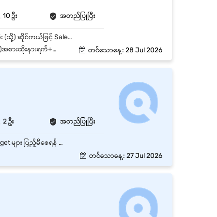
10 ဦး
အတည်ပြုပြီး
နေ့စဉ်အရောင်းအတွက် လိုအပ်သော ပစ္စည်းများ ကြိုတင်ပြင်ဆင်ခြင်း နေရာအလိုက် Battery စက်ဘီး (သို့) ဆိုင်ကယ်ဖြင့် Sales Order ကောက်ယူခြင်း သတ်မှတ်ထားသော Sales Target (KPI) ပြည့်မီအောင် ရောင်းချခြင်း နေ့စဉ် တာဝန်များ ပြီးမြောက်အောင် ဆောင်ရွက်ခြင်း Customer Service ကောင်းမွန်စွာ ဆောင်ရွက်ခြင်းနှင့် ကုန်ကြွေး ကောက်ခံခြင်း
င့် Operation ရုံးပိတ်ရက်များ
တင်သောနေ့: 28 Jul 2026
2 ဦး
အတည်ပြုပြီး
ကုမ္ပဏီ၏ ထုတ်ကုန်နှင့် ဝန်ဆောင်မှုများကို Customer များအား မိတ်ဆက်ရောင်းချခြင်း။ Sales Target များ ပြည့်မီစေရန် အရောင်းလုပ်ငန်းများ ဆောင်ရွက်ခြင်း။ Customer အသစ်များ ရှာဖွေပြီး လက်ရှိ Customer များနှင့် ကောင်းမွန်သော ဆက်ဆံရေး တည်ဆောက်ထိန်းသိမ်းခြင်း။ Customer များ၏ လိုအပ်ချက်များကို နားလည်ပြီး သင့်လျော်သော Product နှင့် Service များကို အကြံပြုခြင်း။ အရောင်းအမှာစာများ လက်ခံခြင်း၊ Follow-up ပြုလုပ်ခြင်းနှင့် Delivery Process ကို ညှိနှိုင်းဆောင်ရွက်ခြင်း။ Market Information နှင့် Competitor Activities များကို လေ့လာတင်ပြခြင်း။ နေ့စဉ်၊ အပတ်စဉ်နှင့် လစဉ် Sales Report များ ပြုစုတင်ပြခြင်း။ Sales Promotion နှင့် Marketing Activities များတွင် ပူးပေါင်းဆောင်ရွက်ခြင်း။ Management မှ တာဝန်ပေးအပ်သော အခြားလုပ်ငန်းတာဝန်များကို ဆောင်ရွက်ခြင်း။
တင်သောနေ့: 27 Jul 2026