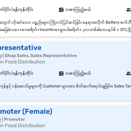
်ပိုင်း | ရန်ကုန်တိုင်း
လစာကြည့်မယ်
ြေခံလစာ+စားစရိတ်+Incentive+ရှားပါးစရိတ်+ ၃လတစ်ခါဘောနပ်စ် + OT(သို့)အစားထိုးနားရက်+အဆောင် + မနက် ၈:၃၀-၅:၃၀ +တနင်္ဂနွေနှ
presentative
ေး | Shop Sales, Sales Representative
n Food Distribution
်ပိုင်း | ရန်ကုန်တိုင်း
လစာကြည့်မယ်
omoter (Female)
သူ | Promoter
n Food Distribution