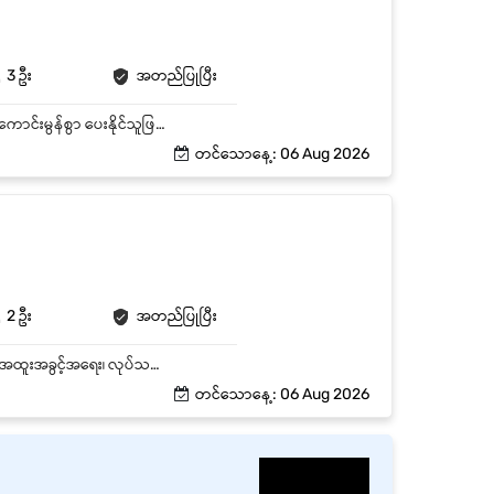
3 ဦး
အတည်ပြုပြီး
Customerများအား productများအကြောင်းကျွမ်းကျင်စွာ ရှင်းပြပေးရပါမည်။ Customer Service ကောင်းမွန်စွာ ပေးနိုင်သူဖြစ်ပြီး စကားပြော ပြေပြစ်ရမည်။ နေ့စဉ်အရောင်းနှင့်ဆိုင်သော တာဝန်များအား အချိန်မှီ ပြီးစီးအောင် ဆောင်ရွက်ရမည်။ (ဘောင်ချာဖွင့်ခြင်း ၊ Orderလက်ခံခြင်း) ဆိုင်အတွင်းရှိပစ္စည်းများ၏ ခင်းကျင်းပြသမှုနှင့် ပစ္စည်းလက်ကျန်စာရင်းစစ်ဆေးခြင်း ဆောင်ရွက်ရမည်။ Product training, Job training ရှိပါသည်။
တင်သောနေ့: 06 Aug 2026
2 ဦး
အတည်ပြုပြီး
ဒဂုံမြို့သစ်မြောက်ပိုင်း၊ Yangonတွင်ရှိသော Full Time Sales Assistant ရာထူး 1 နေရာစာအတွက် အထူးအခွင့်အရေး၊ လုပ်သက် - Experienced Non-Manager နှင့် Monthly လစာကောင်းကောင်းပေးမည်။
တင်သောနေ့: 06 Aug 2026