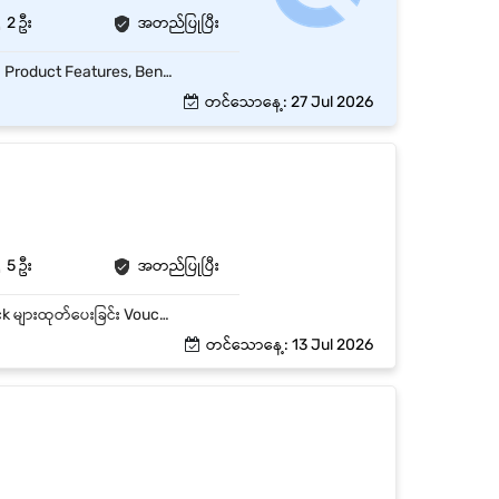
2 ဦး
အတည်ပြုပြီး
Company ၏ Product များကို Customer များအား အသေးစိတ်မိတ်ဆက်၍ အရောင်းမြှင့်တင်ခြင်း။ Product Features, Benefits နှင့် Promotion အစီအစဉ်များကို ရှင်းလင်းပြောကြားခြင်း။ Customer များ၏ လိုအပ်ချက်ကို နားလည်ပြီး သင့်လျော်သော Product များကို အကြံပြုရောင်းချခြင်း။ Daily / Monthly Sales Target များကို ပြည့်မီအောင် ဆောင်ရွက်ခြင်း။ Product Display ကို သန့်ရှင်းသပ်ရပ်စွာ ထိန်းသိမ်းပြီး Stock အခြေအနေကို စစ်ဆေးခြင်း။ Customer Feedback များကို စုဆောင်း၍ သက်ဆိုင်ရာ Supervisor ထံ တင်ပြခြင်း။ Promotion Event, Roadshow နှင့် Marketing Campaign များတွင် ပါဝင်ဆောင်ရွက်ခြင်း။ Sales Report များကို နေ့စဉ်/အပတ်စဉ် ပြင်ဆင်တင်ပြခြင်း။ Company Policy နှင့် SOP များကို လိုက်နာဆောင်ရွက်ခြင်း။ Supervisor မှ ပေးအပ်သော အခြားတာဝန်များကို ဆောင်ရွက်ခြင်း။
တင်သောနေ့: 27 Jul 2026
5 ဦး
အတည်ပြုပြီး
Customer Service အထူးကောင်းမွန်ရမည်။ Retail Sale Counter တွင် Customer လိုသည့် Stock များထုတ်ပေးခြင်း Voucher ဖြတ်ခြင်း၊ ငွေလက်ခံခြင်း များလုပ်ကိုင်ရမည်။ Stock ကောက်ခြင်းနှင့် Stock များ ပြန်ဖြည့်ခြင်းများလည်း လုပ်ဆောင်ရမည်။
တင်သောနေ့: 13 Jul 2026