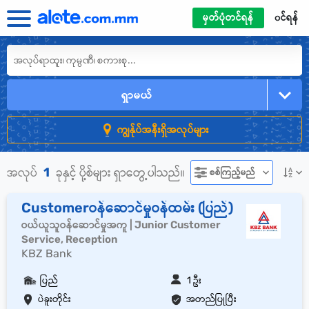
မှတ်ပုံတင်ရန်
၀င်ရန်
ရှာမယ်
ကျွန်ုပ်အနီးရှိအလုပ်များ
1
အလုပ်
ခုနှင့် ပို့စ်များ ရှာတွေ့ပါသည်။
စစ်ကြည့်မည်
Customerဝန်ဆောင်မှုဝန်ထမ်း (ပြည်)
ဝယ်ယူသူဝန်ဆောင်မှုအကူ | Junior Customer
Service, Reception
KBZ Bank
ပြည်
1 ဦး
ပဲခူးတိုင်း
အတည်ပြုပြီး