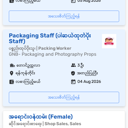
လစာကြည့်မယ်
05 Aug 2026
အသေးစိတ်ကြည့်ရန်
Packaging Staff (ပါဆယ်ထုတ်ပိုး
Staff)
ပစ္စည်းထုပ်ပိုးသူ၊ | Packing Worker
GNB- Packaging and Photography Props
တောင်ဥက္ကလာ
3 ဦး
ရန်ကုန်တိုင်း
အတည်ပြုပြီး
လစာကြည့်မယ်
04 Aug 2026
အသေးစိတ်ကြည့်ရန်
အရောင်းဝန်ထမ်း (Female)
ဆိုင်အရောင်းစာရေး | Shop Sales, Sales