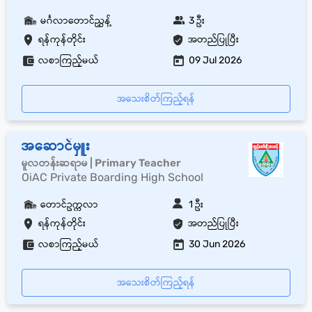
မင်္ဂလာတောင်ညွှန့်
3 ဦး
ရန်ကုန်တိုင်း
အတည်ပြုပြီး
လစာကြည့်မယ်
09 Jul 2026
အသေးစိတ်ကြည့်ရန်
အဆောင်မှူး
မူလတန်းဆရာမ | Primary Teacher
OiAC Private Boarding High School
တောင်ဥက္ကလာ
1 ဦး
ရန်ကုန်တိုင်း
အတည်ပြုပြီး
လစာကြည့်မယ်
30 Jun 2026
အသေးစိတ်ကြည့်ရန်