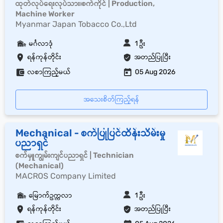
ထုတ်လုပ်ရေးလုပ်သား၊စက်ကိုင် | Production,
Machine Worker
Myanmar Japan Tobacco Co.,Ltd
မင်္ဂလာဒုံ
1 ဦး
ရန်ကုန်တိုင်း
အတည်ပြုပြီး
လစာကြည့်မယ်
05 Aug 2026
အသေးစိတ်ကြည့်ရန်
Mechanical - စက်ပြုပြင်ထိန်းသိမ်းမှု
ပညာရှင်
စက်မှူကျွမ်းကျင်ပညာရှင် | Technician
(Mechanical)
MACROS Company Limited
မြောက်ဥက္ကလာ
1 ဦး
ရန်ကုန်တိုင်း
အတည်ပြုပြီး