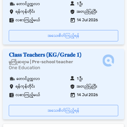
တောင်ဥက္ကလာ
1 ဦး
ရန်ကုန်တိုင်း
အတည်ပြုပြီး
လစာကြည့်မယ်
14 Jul 2026
အသေးစိတ်ကြည့်ရန်
𝐂𝐥𝐚𝐬𝐬 𝐓𝐞𝐚𝐜𝐡𝐞𝐫𝐬 (𝐊𝐆/𝐆𝐫𝐚𝐝𝐞 𝟏)
မူကြိုဆရာမ | Pre-school teacher
One Education
တောင်ဥက္ကလာ
1 ဦး
ရန်ကုန်တိုင်း
အတည်ပြုပြီး
လစာကြည့်မယ်
14 Jul 2026
အသေးစိတ်ကြည့်ရန်