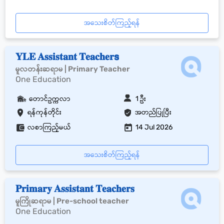
အသေးစိတ်ကြည့်ရန်
𝐘𝐋𝐄 𝐀𝐬𝐬𝐢𝐬𝐭𝐚𝐧𝐭 𝐓𝐞𝐚𝐜𝐡𝐞𝐫𝘀
မူလတန်းဆရာမ | Primary Teacher
One Education
တောင်ဥက္ကလာ
1 ဦး
ရန်ကုန်တိုင်း
အတည်ပြုပြီး
လစာကြည့်မယ်
14 Jul 2026
အသေးစိတ်ကြည့်ရန်
𝐏𝐫𝐢𝐦𝐚𝐫𝐲 𝐀𝐬𝐬𝐢𝐬𝐭𝐚𝐧𝐭 𝐓𝐞𝐚𝐜𝐡𝐞𝐫𝐬
မူကြိုဆရာမ | Pre-school teacher
One Education