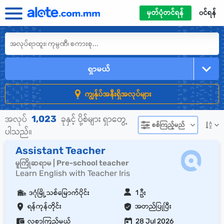
မှတ်ပုံတင်ရန်
၀င်ရန်
ရှာမယ်
ကျွန်ုပ်အနီးရှိအလုပ်များ
1,023
အလုပ်
ခုနှင့် ပို့စ်များ ရှာတွေ့
စစ်ကြည့်မည်
ပါသည်။
Assistant Teacher
မူကြိုဆရာမ | Pre-school teacher
Learn English with Teacher Iris
ဒဂုံမြို့သစ်မြောက်ပိုင်း
1 ဦး
ရန်ကုန်တိုင်း
အတည်ပြုပြီး
လစာကြည့်မယ်
28 Jul 2026