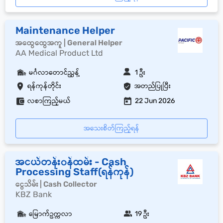
Maintenance Helper
အထွေထွေအကူ | General Helper
AA Medical Product Ltd
မင်္ဂလာတောင်ညွှန့်
1 ဦး
ရန်ကုန်တိုင်း
အတည်ပြုပြီး
လစာကြည့်မယ်
22 Jun 2026
အသေးစိတ်ကြည့်ရန်
အငယ်တန်း၀န်ထမ်း - Cash
Processing Staff(ရန်ကုန်)
ငွေသိမ်း | Cash Collector
KBZ Bank
မြောက်ဥက္ကလာ
19 ဦး