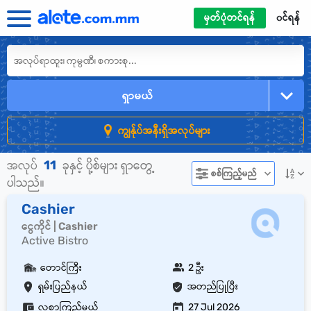
မှတ်ပုံတင်ရန်
၀င်ရန်
ရှာမယ်
ကျွန်ုပ်အနီးရှိအလုပ်များ
11
အလုပ်
ခုနှင့် ပို့စ်များ ရှာတွေ့
စစ်ကြည့်မည်
ပါသည်။
Cashier
ငွေကိုင် | Cashier
Active Bistro
တောင်ကြီး
2 ဦး
ရှမ်းပြည်နယ်
အတည်ပြုပြီး
လစာကြည့်မယ်
27 Jul 2026