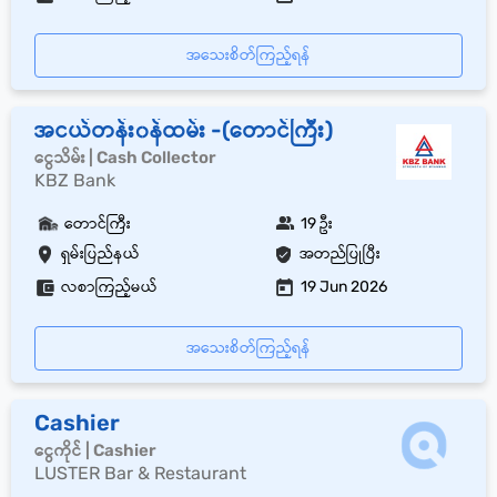
အသေးစိတ်ကြည့်ရန်
အငယ်တန်း၀န်ထမ်း -(တောင်ကြီး)
ငွေသိမ်း | Cash Collector
KBZ Bank
တောင်ကြီး
19 ဦး
ရှမ်းပြည်နယ်
အတည်ပြုပြီး
လစာကြည့်မယ်
19 Jun 2026
အသေးစိတ်ကြည့်ရန်
Cashier
ငွေကိုင် | Cashier
LUSTER Bar & Restaurant