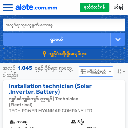
မှတ်ပုံတင်ရန်
၀င်ရန်
ရှာမယ်
ကျွန်ုပ်အနီးရှိအလုပ်များ
1,045
အလုပ်
ခုနှင့် ပို့စ်များ ရှာတွေ့
စစ်ကြည့်မည်
ပါသည်။
Installation technician (Solar
,Inverter, Battery)
လျှပ်စစ်ကျွမ်းကျင်ပညာရှင် | Technician
(Electrical)
TECH POWER MYANMAR COMPANY LTD
တာမွေ
5 ဦး