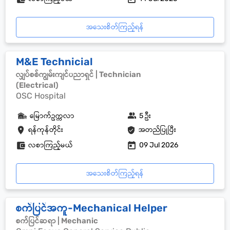
အသေးစိတ်ကြည့်ရန်
M&E Technicial
လျှပ်စစ်ကျွမ်းကျင်ပညာရှင် | Technician
(Electrical)
OSC Hospital
မြောက်ဥက္ကလာ
5 ဦး
ရန်ကုန်တိုင်း
အတည်ပြုပြီး
လစာကြည့်မယ်
09 Jul 2026
အသေးစိတ်ကြည့်ရန်
စက်ပြင်အကူ-Mechanical Helper
စက်ပြင်ဆရာ | Mechanic