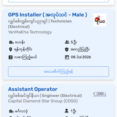
GPS Installer ( အလုပ်သင် - Male )
လျှပ်စစ်ကျွမ်းကျင်ပညာရှင် | Technician
(Electrical)
YanMaKha Technology
ဗဟန်း
5 ဦး
ရန်ကုန်တိုင်း
အတည်ပြုပြီး
လစာကြည့်မယ်
08 Jul 2026
အသေးစိတ်ကြည့်ရန်
Assistant Operator
လျှပ်စစ်အင်ဂျင်နီယာ | Engineer (Electrical)
Capital Diamond Star Group (CDSG)
မင်္ဂလာဒုံ
1 ဦး