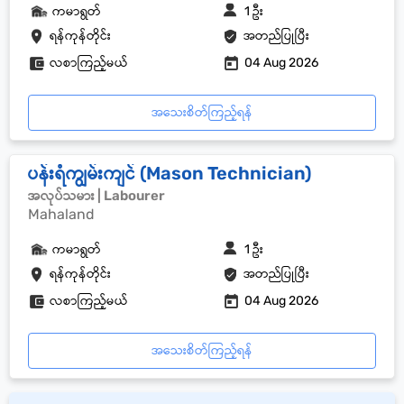
ကမာရွတ်
1 ဦး
ရန်ကုန်တိုင်း
အတည်ပြုပြီး
လစာကြည့်မယ်
04 Aug 2026
အသေးစိတ်ကြည့်ရန်
ပန်းရံကျွမ်းကျင် (Mason Technician)
အလုပ်သမား | Labourer
Mahaland
ကမာရွတ်
1 ဦး
ရန်ကုန်တိုင်း
အတည်ပြုပြီး
လစာကြည့်မယ်
04 Aug 2026
အသေးစိတ်ကြည့်ရန်