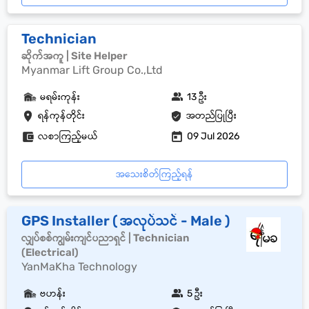
Technician
ဆိုက်အကူ | Site Helper
Myanmar Lift Group Co.,Ltd
မရမ်းကုန်း
13 ဦး
ရန်ကုန်တိုင်း
အတည်ပြုပြီး
လစာကြည့်မယ်
09 Jul 2026
အသေးစိတ်ကြည့်ရန်
GPS Installer ( အလုပ်သင် - Male )
လျှပ်စစ်ကျွမ်းကျင်ပညာရှင် | Technician
(Electrical)
YanMaKha Technology
ဗဟန်း
5 ဦး