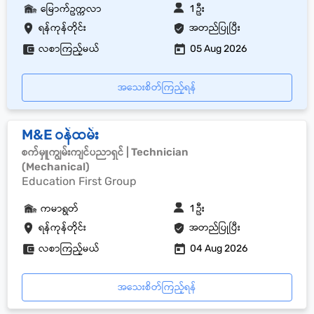
မြောက်ဥက္ကလာ
1 ဦး
ရန်ကုန်တိုင်း
အတည်ပြုပြီး
လစာကြည့်မယ်
05 Aug 2026
အသေးစိတ်ကြည့်ရန်
M&E ဝန်ထမ်း
စက်မှူကျွမ်းကျင်ပညာရှင် | Technician
(Mechanical)
Education First Group
ကမာရွတ်
1 ဦး
ရန်ကုန်တိုင်း
အတည်ပြုပြီး
လစာကြည့်မယ်
04 Aug 2026
အသေးစိတ်ကြည့်ရန်