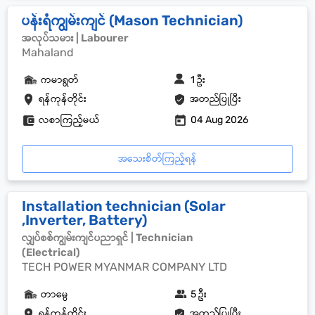
ပန်းရံကျွမ်းကျင် (Mason Technician)
အလုပ်သမား | Labourer
Mahaland
ကမာရွတ်
1 ဦး
ရန်ကုန်တိုင်း
အတည်ပြုပြီး
လစာကြည့်မယ်
04 Aug 2026
အသေးစိတ်ကြည့်ရန်
Installation technician (Solar
,Inverter, Battery)
လျှပ်စစ်ကျွမ်းကျင်ပညာရှင် | Technician
(Electrical)
TECH POWER MYANMAR COMPANY LTD
တာမွေ
5 ဦး
ရန်ကုန်တိုင်း
အတည်ပြုပြီး