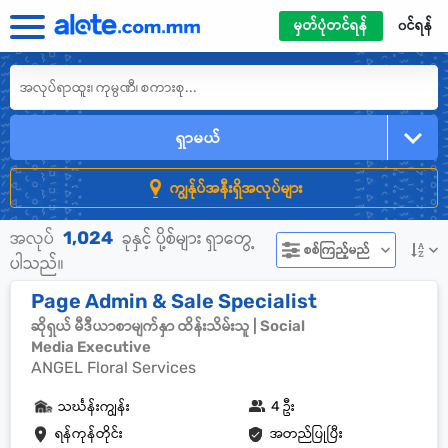
မှတ်ပုံတင်ရန်
၀င်ရန်
ရှာမယ်
ကျွန်ုပ်အနီးရှိအလုပ်များ
1,024
အလုပ်
ခုနှင့် ပို့စ်များ ရှာတွေ့
စစ်ကြည့်မည်
ပါသည်။
Page Admin & Sale Specialist
ဆိုရှယ် မီဒီယာစာမျက်နှာ ထိန်းသိမ်းသူ | Social
Media Executive
ANGEL Floral Services
သင်္ဃန်းကျွန်း
4 ဦး
ရန်ကုန်တိုင်း
အတည်ပြုပြီး