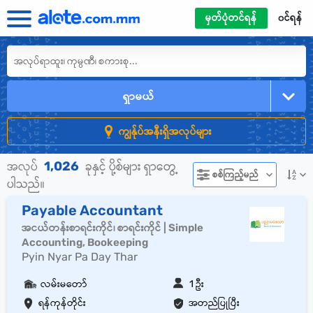
မှတ်ပုံတင်ရန်
၀င်ရန်
ရှာမယ်
ကျွန်ုပ်အနီးရှိအလုပ်များ
1,026
အလုပ်
ခုနှင့် ပို့စ်များ ရှာတွေ့
စစ်ကြည့်မည်
ပါသည်။
Payable Accountant
အငယ်တန်းစာရင်းကိုင်၊ စာရင်းကိုင် | Simple
Accounting, Bookeeping
Pyin Nyar Pa Day Thar
လမ်းမတော်
1 ဦး
ရန်ကုန်တိုင်း
အတည်ပြုပြီး