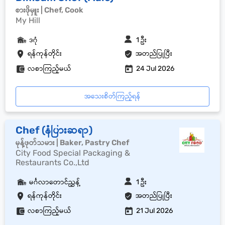
စားဖိုမှူး | Chef, Cook
My Hill
ဒဂုံ
1 ဦး
ရန်ကုန်တိုင်း
အတည်ပြုပြီး
လစာကြည့်မယ်
24 Jul 2026
အသေးစိတ်ကြည့်ရန်
Chef (နံပြားဆရာ)
မုန့်ဖုတ်သမား | Baker, Pastry Chef
City Food Special Packaging &
Restaurants Co.,Ltd
မင်္ဂလာတောင်ညွှန့်
1 ဦး
ရန်ကုန်တိုင်း
အတည်ပြုပြီး
လစာကြည့်မယ်
21 Jul 2026