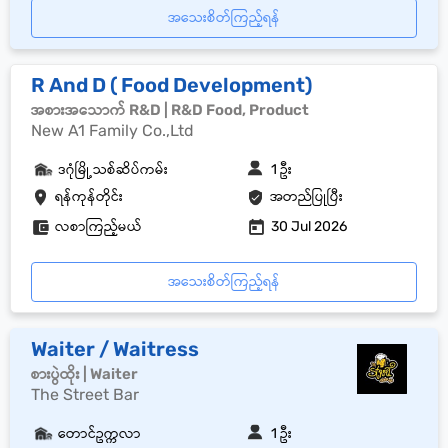
အသေးစိတ်ကြည့်ရန်
R And D ( Food Development)
အစားအသောက် R&D | R&D Food, Product
New A1 Family Co.,Ltd
ဒဂုံမြို့သစ်ဆိပ်ကမ်း
1 ဦး
ရန်ကုန်တိုင်း
အတည်ပြုပြီး
လစာကြည့်မယ်
30 Jul 2026
အသေးစိတ်ကြည့်ရန်
Waiter / Waitress
စားပွဲထိုး | Waiter
The Street Bar
တောင်ဥက္ကလာ
1 ဦး