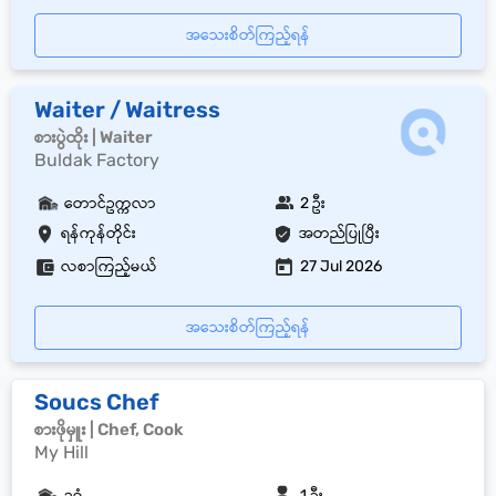
အသေးစိတ်ကြည့်ရန်
Waiter / Waitress
စားပွဲထိုး | Waiter
Buldak Factory
တောင်ဥက္ကလာ
2 ဦး
ရန်ကုန်တိုင်း
အတည်ပြုပြီး
လစာကြည့်မယ်
27 Jul 2026
အသေးစိတ်ကြည့်ရန်
Soucs Chef
စားဖိုမှူး | Chef, Cook
My Hill
ဒဂုံ
1 ဦး