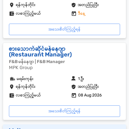
ရန်ကုန်တိုင်း
အတည်ပြုပြီး
လစာကြည့်မယ်
ဒီနေ့
အသေးစိတ်ကြည့်ရန်
စားသောက်ဆိုင်မန်နေဂျာ
(Restaurant Manager)
F&B မန်နေဂျာ | F&B Manager
MPK Group
မရမ်းကုန်း
1 ဦး
ရန်ကုန်တိုင်း
အတည်ပြုပြီး
လစာကြည့်မယ်
08 Aug 2026
အသေးစိတ်ကြည့်ရန်