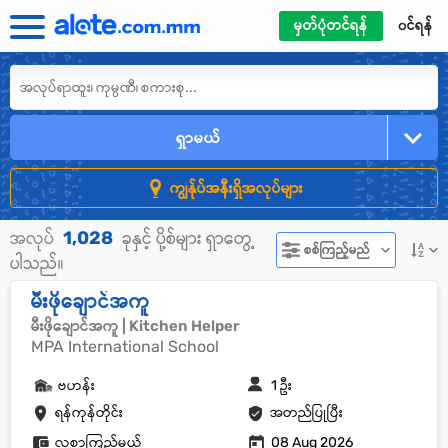
မှတ်ပုံတင်ရန်
၀င်ရန်
ရှာမယ်
ကျွန်ုပ်အနီးရှိအလုပ်များ
1,028
အလုပ်
ခုနှင့် ပို့စ်များ ရှာတွေ့
စစ်ကြည့်မည်
ပါသည်။
မီးဖိုချောင်အကူ
မီးဖိုချောင်အကူ | Kitchen Helper
MPA International School
ဗဟန်း
1 ဦး
ရန်ကုန်တိုင်း
အတည်ပြုပြီး
လစာကြည့်မယ်
08 Aug 2026