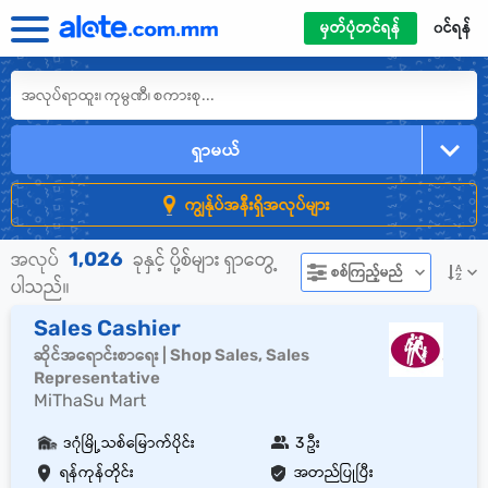
မှတ်ပုံတင်ရန်
၀င်ရန်
ရှာမယ်
ကျွန်ုပ်အနီးရှိအလုပ်များ
1,026
အလုပ်
ခုနှင့် ပို့စ်များ ရှာတွေ့
စစ်ကြည့်မည်
ပါသည်။
Sales Cashier
ဆိုင်အရောင်းစာရေး | Shop Sales, Sales
Representative
MiThaSu Mart
ဒဂုံမြို့သစ်မြောက်ပိုင်း
3 ဦး
ရန်ကုန်တိုင်း
အတည်ပြုပြီး