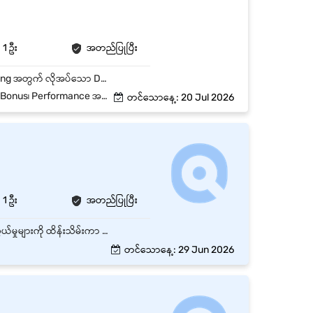
1 ဦး
အတည်ပြုပြီး
Role Summary ဤရာထူးသည် Customer များမှ ပေးပို့သော Artwork များကို ပြင်ဆင်ခြင်း၊ Printing အတွက် လိုအပ်သော Design File များကို ပြင်ဆင်ခြင်းနှင့် Photo Editing Task များကို အဓိက ဆောင်ရွက်ရမည်ဖြစ်ပါသည်။ လိုအပ်ပါက Company ၏ Social Media Design များကို ကူညီဆောင်ရွက်ရမည်ဖြစ်ပါသည်။ အလုပ်တာဝန်များ Customer များမှ ပေးပို့သော Artwork များကို ပြင်ဆင်ခြင်း Printing အတွက် လိုအပ်သော Design File များကို ပြင်ဆင်ခြင်း Product Photo များကို Edit ပြုလုပ်ခြင်း Company မှ သတ်မှတ်ထားသော Design နှင့် Photo Editing Task များကို ဆောင်ရွက်ခြင်း လိုအပ်ပါက Social Media Design များကို ကူညီဖန်တီးပေးခြင်း
 အလိုက် Salary Review ရှိမည်။
တင်သောနေ့: 20 Jul 2026
1 ဦး
အတည်ပြုပြီး
Page Admin သည် ကုမ္ပဏီ၏ Social Media Page များကို စီမံခန့်ခွဲပြီး Customer များနှင့် ဆက်သွယ်မှုများကို ထိန်းသိမ်းကာ Brand Image တိုးတက်စေရန် တာဝန်ယူဆောင်ရွက်ရမည့် ရာထူးဖြစ်သည်။ 🔹 အဓိကတာဝန်များ Facebook Page / Instagram Page များကို စီမံခန့်ခွဲခြင်း Messenger / Comment များကို အချိန်မီ Reply ပြန်ပေးခြင်း Product / Service များကို Promote လုပ်ရန် Content တင်ခြင်း Customer Inquiry များကို ဖြေကြားပြီး Order / Booking များ လက်ခံခြင်း Page Engagement တိုးတက်စေရန် Campaign / Promotion များ ဆောင်ရွက်ခြင်း Daily Post, Story, Caption များကို စနစ်တကျ တင်ခြင်း Customer Feedback များကို စုဆောင်းပြီး Report ပြုလုပ်ခြင်း Page Performance (Reach, Engagement) ကို စောင့်ကြည့်ခြင်း Marketing Team နှင့် ပူးပေါင်းပြီး Content Plan များ ဆောင်ရွက်ခြင်း
တင်သောနေ့: 29 Jun 2026