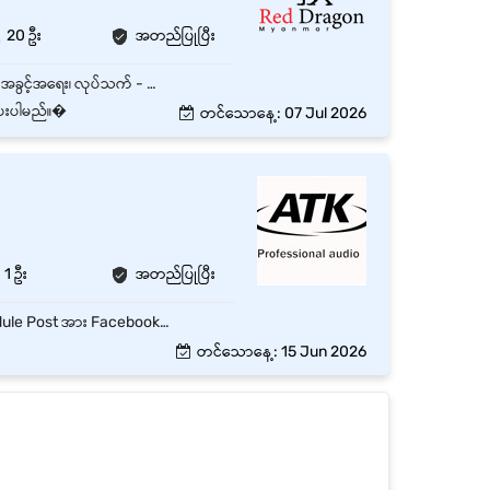
20 ဦး
အတည်ပြုပြီး
ချမ်းမြသာစည်၊ မန္တလေးတိုင်းတွင်ရှိသော အချိန်ပြည့် Junior Sale ရာထူး 20 နေရာစာအတွက် အထူးအခွင့်အရေး၊ လုပ်သက် - အတွေ့အကြုံရှိ နှင့် လစဉ် လစာကောင်းကောင်းပေးမည်။ Mobile Phone အကြောင်း စိတ်ဝင်စားသူဖြစ်ရမည်။ ဖောက်သည်သစ်များပြုစုပျိုးထောင်ခြင်းနှင့် ဖောက်သည်ဟောင်းများကို ထိန်းသိမ်းခြင်းအတွက် တာဝန်ယူရမည်။ ခေါင်းဆောင်မှပေးအပ်သော တာဝန်များကို ပြီးမြောက်အောင် ဆောင်ရွက်နိုင်ရမည် Social App (Facebook,Viber,Tiktok,…)ကျွမ်းကျင်စွာအသုံးပြုတတ်ရမည်။ Orderများလက်ခံရမည်။ Customer များနှင့် အဆင်ပြေစွာ ဆက်ဆံတတ်ရမည်။ပေါင်းသင်းဆက်ဆံရေးကောင်းမွန်သူဖြစ်ရမည်။
ပေးပါမည်၊၊�
တင်သောနေ့: 07 Jul 2026
1 ဦး
အတည်ပြုပြီး
Facebook Page (3) ခု မှ လာမေးထားသော Customer များအား ဖြေကြားပေးခြင်း။ Daily Schedule Post အား Facebook Page (3) ခု တွင် တင်ခြင်း။ ဝယ်ယူ အားပေးထားသော အရောင်းပုံများအား Aung Ta Gon Group တွင် တင်ခြင်း။ Tiktok အတွက် Content Video ရိုက်ကူးရာတွင် ကူညီပေးခြင်း။ ရိုက်ကူးထားသော Video အား Edit ၍ Tiktok တွင် တင်ခြင်း။ Youtube Channel အတွက် Video ရိုက်ကူးရာတွင်ကူညီရိုက်ကူးပေးခြင်း။ Model အသစ်ရောက်လာသော Product များအား ဓာတ်ပုံ ရိုက်၍ Website တွင် တင်ခြင်း။ နေ့စဉ် Chatbox မှ မေးထားသော Customer List အား မှတ်တမ်းယူ Report ရေးခြင်း။
တင်သောနေ့: 15 Jun 2026