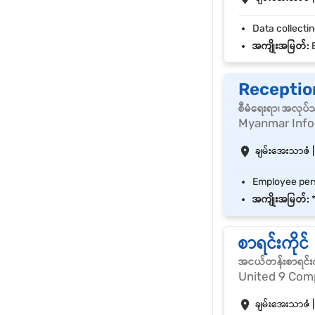
အကျိုးအမြတ်:
B
Receptio
စီမံရေးရာ၊ အလုပ်
Myanmar Infor
ချမ်းအေးသာဇံ |
အကျိုးအမြတ်:
*
စာရင်းကိုင်
အငယ်တန်းစာရင်းက
United 9 Com
ချမ်းအေးသာဇံ |