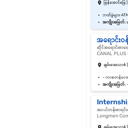
မြန်အောင်မြေ | 
အကျိုးအမြတ်:
ဘ
အရောင်းဝ
ဆိုင်အရောင်းစာရ
CANAL PLUS
ချမ်းအေးသာဇံ |
အကျိုးအမြတ်:
-
Internsh
အငယ်တန်းစာရင်းက
Longmen Com
ချမ်းအေးသာဇံ |