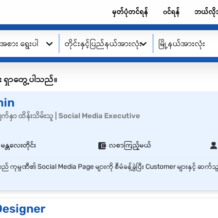
မှတ်ပုံတင်ရန်
၀င်ရန်
ဘယ်လို
းအစား ရွေးပါ
တိုင်းနှင့်ပြည်နယ်အားလုံး
မြို့နယ်အားလုံး
်များ ရှာတွေ့ပါသည်။
min
မျက်နှာ ထိန်းသိမ်းသူ | Social Media Executive
 မန္တလေးတိုင်း
လစာကြည့်မယ်
Designer