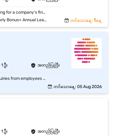
Data collecting, accounting operations monitoring, data summarizing & report preparing for a company's finance and accounting department.
nus+ Annual Leave Refund
တင်သောနေ့: ဒီနေ့
1 ဦး
အတည်ပြုပြီး
Employee personal filing and Scanning data for all employees. Handle HR-related inquiries from employees and provide assistance on HR policies, procedures, and benefits. Provide general administrative support, including answering phones and other admin tasks. Data record for office management tasks, such as maintaining office, office car, electronic equipment, and other maintenance tasks. Support the Admin executive in organizing company events, meetings, and training sessions. Stationery and Office items keeping, data updating and controlling Assist in implementing and communicating HR and administrative policies and initiatives.
တင်သောနေ့: 05 Aug 2026
1 ဦး
အတည်ပြုပြီး