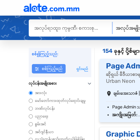
အလုပ်အမျို
154
ခုနှင့် ပို့စ
စစ်၍ကြည့်သည်:
Page Ad
စစ်ကြည့်မည်
ရှင်းမည်
ဆိုရှယ် မီဒီယာစာ
Urban Neon
လုပ်ငန်းအမျိုးအစား
အားလုံး
ချမ်းအေးသာဇံ |
မော်တော်ကားထုတ်လုပ်ရောင်းချမှု
ဘဏ်လုပ်ငန်း
အကျိုးအမြတ်:
.
ပညာရေး
စွမ်းအင်
အင်ဂျင်နီယာ
Graphic 
လူ့သုံးကုန်ပစ္စည်းထုတ်လုပ်ဖြန့်ဖြူး