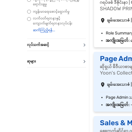
ဂရပ်ဖစ် ဒီဇိုင်းန
ရောင်းချမှု
SHADOW PRI
ကျန်းမာရေးစောင့်ရှောက်မှု
လက်ဝတ်ရတနာနှင့်
ချမ်းအေးသာဇံ |
ကျောက်မျက်ရတနာလုပ်ငန်း
အကျိုးအမြတ်:
န
လုပ်သက်အဆင့်
Page Adm
ဆုများ
ဆိုရှယ် မီဒီယာစာ
Yoon's Collec
ချမ်းအေးသာဇံ |
အကျိုးအမြတ်:
Sales & 
စျေးကွက်ဆိုင်ရာ