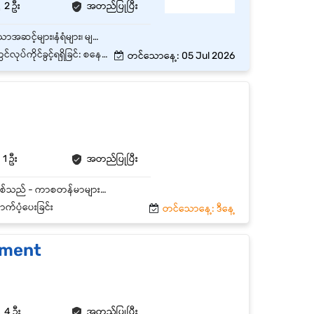
2 ဦး
အတည်ပြုပြီး
ဘဏ်ခွဲများ၊ ATM များ၊ ရုံးခန်းများ ၏ အတွင်းပိုင်းနှင့် အပြင်ပိုင်းများကို သန့်ရှင်းရေးလုပ်ရန်။ မြင့်မားသောအဆင့်များ၊နံရံများ၊ မျက်နှာကျက်များ၊ ပြတင်းပေါက်များ၊ အဖုံးအအုပ် (အကာ) များ၊ သံမဏိ၊ ကူရှင်များနှင့် လိုအပ်ပါက သီးသန့်တောင်းဆိုမှုများကိုလည်းသန့်ရှင်းပေးရန်။ အဆောက်အဦးဝန်းကျင်ဧရိယာများနှင့် ပြင်ပနံရံများအပါအဝင် ဘဏ်ခွဲများ၏ဆိုင်းဘုတ်များကို သန့်ရှင်းပေးရန်။ ဘဏ်ခွဲများတွင် လိုအပ်သလို Deep Cleaning လုပ်ပေးရန်။ မြန်အောင်မြေ၊ မန္တလေးတိုင်းတွင်ရှိသော ရာထူး 1 နေရာစာအတွက် အထူးအခွင့်အရေး၊ လုပ်သက် - အတွေ့အကြုံမရှိလဲလျှောက်ထားနိုင်ပါသည်။
ဂနွေနှင့် အစိုးရရုံးပိတ်ရက် ပိတ်သည်
တင်သောနေ့: 05 Jul 2026
1 ဦး
အတည်ပြုပြီး
- ကာစတန်မာအား ကန်နယ်ပလက်စ်ဝန်ဆောင်မှုများကို မိတ်ဆက်ဖြေကြားရန်မှာ အဓိကတာဝန်ဖြစ်သည် - ကာစတန်မာများအားကုမ္ပဏီ၏ ဝန်ဆောင်မှုများအား ကြိုဆိုရန်ရှင်းပြရန် - ကာစတန်မာများအား ဝယ်ယူစေရန် သွက်သွက်လက်လက်ဖြင့်ရောင်းနိုင်ရန် - ကာစတန်မာ၏မေးမြန်းမှုများအား လိုလေးသေးမရှိဖြေကြားနိုင်ခြင်း - မန်နေဂျာချမှတ်သည့် အရောင်းပိုင်းဆိုင်ရာတာဝန်များကို လုပ်ဆောင်နိုင်ခြင်း - အရောင်းပြခန်း၏ အရောင်းပန်းတိုင်များဖြစ်မြောက်အောင် အဖွဲ့သားများနှင့်ပေါင်းစည်းလုပ်ကိုင်ခြင်း - အခြားသော အရောင်းနှင့်သက်ဆိုင်ရာ အဖွဲ့များနင့်အတူတူလုပ်ကိုင်ခြင်း
က်ပံ့ပေးခြင်း
တင်သောနေ့: ဒီနေ့
tment
4 ဦး
အတည်ပြုပြီး