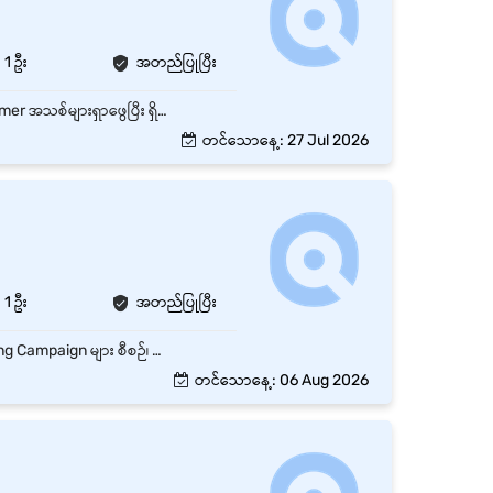
1 ဦး
အတည်ပြုပြီး
ကုမ္ပဏီ၏ Sales Target နှင့် Marketing Plan များကို အကောင်အထည်ဖော်ဆောင်ရွက်ရန်။ Customer အသစ်များရှာဖွေပြီး ရှိပြီးသား Customer များနှင့် ရေရှည်ဆက်ဆံရေးတည်ဆောက်ရန်။ Sales Visit များပြုလုပ်၍ Product/Service များကို မိတ်ဆက်ရောင်းချရန်။ Marketing Campaign များ၊ Promotion များနှင့် Event များကို စီစဉ်ဆောင်ရွက်ရန်။ Customer Feedback နှင့် Market Information များကို စုဆောင်းပြီး အစီရင်ခံရန်။ Weekly/Monthly Sales Report များကို ပြင်ဆင်တင်ပြရန်။ Competitor များ၏ လှုပ်ရှားမှုနှင့် Market Trend များကို လေ့လာသုံးသပ်ရန်။ Sales Target ပြည့်မီစေရန် Team နှင့် ပူးပေါင်းဆောင်ရွက်ရန်။ Company Policy နှင့် SOP များကို လိုက်နာဆောင်ရွက်ရန်။
တင်သောနေ့: 27 Jul 2026
1 ဦး
အတည်ပြုပြီး
Facebook, TikTok နှင့် Social Media Platform များအတွက် Content Plan ရေးဆွဲခြင်း Marketing Campaign များ စီစဉ်၊ အကောင်အထည်ဖော်ခြင်း Facebook Ads နှင့် Boost Campaign များကို စီမံခန့်ခွဲခြင်း Content Creator၊ Designer နှင့် Sales Team များနှင့် ပူးပေါင်းဆောင်ရွက်ခြင်း Marketing Performance ကို Analyze လုပ်ပြီး Report တင်ပြခြင်း Brand Awareness နှင့် Sales တိုးတက်စေရန် Marketing Strategy များ အကောင်အထည်ဖော်ခြင်း
တင်သောနေ့: 06 Aug 2026