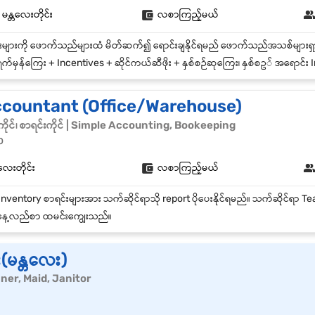
 မန္တလေးတိုင်း
လစာကြည့်မယ်
က်မှန်ကြေး + Incentives + ဆိုင်ကယ်ဆီဖိုး + နှစ်စဉ်ဆုကြေး၊ နှစ်စဥ် အရောင်း 
Accountant (Office/Warehouse)
ိုင်၊ စာရင်းကိုင် | Simple Accounting, Bookeeping
p
တလေးတိုင်း
လစာကြည့်မယ်
ေ့လည်စာ ထမင်းကျွေးသည်။
း(မန္တလေး)
leaner, Maid, Janitor