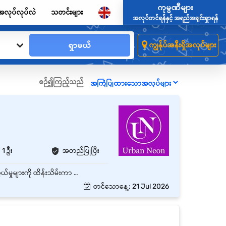
ကုမ္ပဏီများ
အလုပ်လုပ်လဲ
သတင်းများ
အလုပ်တင်ရန်နှင့် အရည်အချင်းရှာရန်
ရှာမယ်
ကျွန်ုပ်အနီးရှိအလုပ်များ
စဉ်၍ကြည့်သည်
1 ဦး
အတည်ပြုပြီး
Page Admin သည် ကုမ္ပဏီ၏ Social Media Page များကို စီမံခန့်ခွဲပြီး Customer များနှင့် ဆက်သွယ်မှုများကို ထိန်းသိမ်းကာ Brand Image တိုးတက်စေရန် တာဝန်ယူဆောင်ရွက်ရမည့် ရာထူးဖြစ်သည်။ 🔹 အဓိကတာဝန်များ Facebook Page / Instagram Page များကို စီမံခန့်ခွဲခြင်း Messenger / Comment များကို အချိန်မီ Reply ပြန်ပေးခြင်း Product / Service များကို Promote လုပ်ရန် Content တင်ခြင်း Customer Inquiry များကို ဖြေကြားပြီး Order / Booking များ လက်ခံခြင်း Page Engagement တိုးတက်စေရန် Campaign / Promotion များ ဆောင်ရွက်ခြင်း Daily Post, Story, Caption များကို စနစ်တကျ တင်ခြင်း Customer Feedback များကို စုဆောင်းပြီး Report ပြုလုပ်ခြင်း Page Performance (Reach, Engagement) ကို စောင့်ကြည့်ခြင်း Marketing Team နှင့် ပူးပေါင်းပြီး Content Plan များ ဆောင်ရွက်ခြင်း
တင်သောနေ့: 21 Jul 2026