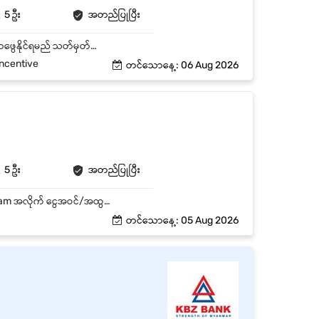
5 ဦး
အတည်ပြုပြီး
ကုမ္ပဏီ၏ ပစ္စည်းများကို ဖောက်သည်များထံ မိတ်ဆက်၍ ရောင်းချနိုင်ရမည် ဖောက်သည်အသစ်များရှာဖွေနိုင်ရမည် သတ်မှတ်ထားသော အရောင်း Target ပြည့်မီအောင် လုပ်နိုင်ရမည် ကုမ္ပဏီ၏ စည်းမျဉ်းစည်းကမ်းများအား လိုက်နာနိုင်ရမည် အထက်လူကြီးမှ ပေးအပ်သော တာဝန်များအားထမ်းဆောင်နိုင်ရမည် အသင်းအဖွဲ့နှင့် လုပ်နိုင်ရမည်၊၊
Incentive
တင်သောနေ့: 06 Aug 2026
5 ဦး
အတည်ပြုပြီး
နေ့စဉ်/လစဥ် Inventory စာရင်းများအား သက်ဆိုင်ရာသို report ပိုပေးနိုင်ရမည်။ သက်ဆိုင်ရာ Team အလိုက် ငွေအဝင်/အထွက်များအားစာရင်းရေးသွင်းရခြင်း လုပ်ငန်းလိုအပ်ချက်အရ အခါအားလျော်စွာ ချမှတ်ပေးထားသော အလုပ်တာ၀န်များကို အချိန်မှီဆောင်ရွက်ပေးနိုင်ရမည်။
တင်သောနေ့: 05 Aug 2026