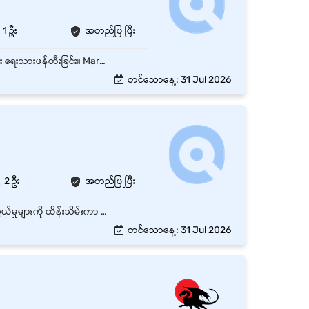
1 ဦး
အတည်ပြုပြီး
Website, Facebook, TikTok, Instagram နှင့် အခြား Digital Platform များအတွက် Content များ ရေးသားဖန်တီးခြင်း။ Marketing Campaign များအတွက် Caption, Article, Blog နှင့် Promotional Content များ ရေးသားခြင်း။ Brand Guideline နှင့် ကိုက်ညီသော Content များ ဖန်တီးနိုင်ခြင်း။ Marketing Team၊ Graphic Designer နှင့် Video Editor တို့နှင့် ပူးပေါင်းဆောင်ရွက်ခြင်း။ Content Calendar အတိုင်း အချိန်မီ Content များ ပြင်ဆင်ရေးသားခြင်း။ Trend များ၊ Audience များ၏ စိတ်ဝင်စားမှုများကို လေ့လာပြီး ဖန်တီးမှုအသစ်များ တင်ပြနိုင်ခြင်း။ လိုအပ်ပါက Product Description၊ Script နှင့် Email Content များ ရေးသားပေးခြင်း။
တင်သောနေ့: 31 Jul 2026
2 ဦး
အတည်ပြုပြီး
Page Admin သည် ကုမ္ပဏီ၏ Social Media Page များကို စီမံခန့်ခွဲပြီး Customer များနှင့် ဆက်သွယ်မှုများကို ထိန်းသိမ်းကာ Brand Image တိုးတက်စေရန် တာဝန်ယူဆောင်ရွက်ရမည့် ရာထူးဖြစ်သည်။ 🔹 အဓိကတာဝန်များ Facebook Page / Instagram Page များကို စီမံခန့်ခွဲခြင်း Messenger / Comment များကို အချိန်မီ Reply ပြန်ပေးခြင်း Product / Service များကို Promote လုပ်ရန် Content တင်ခြင်း Customer Inquiry များကို ဖြေကြားပြီး Order / Booking များ လက်ခံခြင်း Page Engagement တိုးတက်စေရန် Campaign / Promotion များ ဆောင်ရွက်ခြင်း Daily Post, Story, Caption များကို စနစ်တကျ တင်ခြင်း Customer Feedback များကို စုဆောင်းပြီး Report ပြုလုပ်ခြင်း Page Performance (Reach, Engagement) ကို စောင့်ကြည့်ခြင်း Marketing Team နှင့် ပူးပေါင်းပြီး Content Plan များ ဆောင်ရွက်ခြင်း
တင်သောနေ့: 31 Jul 2026