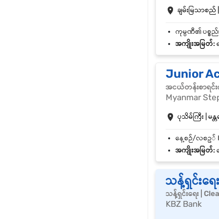
ချမ်းမြသာစည် |
အကျိုးအမြတ်:
ရ
‎Junior 
အငယ်တန်းစာရင်းက
Myanmar Ste
ပုသိမ်ကြီး | မန္
အကျိုးအမြတ်:
န
သန့်ရှင်းရေ
သန့်ရှင်းရေး | C
KBZ Bank