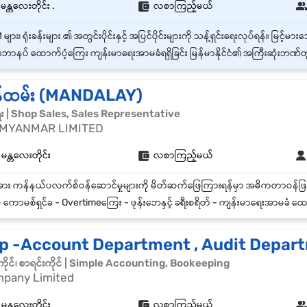
မန္တလေးတိုင်း .
လစာကြည့်မယ်
ောနပ် ထောက်ပံ့ကြေး ကျန်းမာရေးအာမခံရရှိခြင်း မြန်မာနိုင်ငံ၏ အကြီးဆုံးဘဏ်တွင်လုပ်ကိုင်ခွင့်ရရှိခြင်: စနေ၊တနင်္
န်ထမ်း (MANDALAY)
ေး | Shop Sales, Sales Representative
 MYANMAR LIMITED
 မန္တလေးတိုင်း
လစာကြည့်မယ်
 ကောမစ်ရှင်ခ - Overtimeကြေး - ဖုန်းဘေနှင့် ခရီးစရိတ် - ကျန်းမာရေးအာမခံ ထော
ip -Account Department , Audit Depar
ိုင်၊ စာရင်းကိုင် | Simple Accounting, Bookeeping
pany Limited
 မန္တလေးတိုင်း
လစာကြည့်မယ်