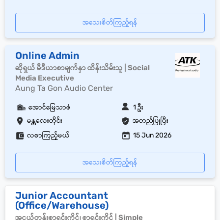
အသေးစိတ်ကြည့်ရန်
Online Admin
ဆိုရှယ် မီဒီယာစာမျက်နှာ ထိန်းသိမ်းသူ | Social
Media Executive
Aung Ta Gon Audio Center
အောင်မြေသာဇံ
1 ဦး
မန္တလေးတိုင်း
အတည်ပြုပြီး
လစာကြည့်မယ်
15 Jun 2026
အသေးစိတ်ကြည့်ရန်
‎Junior Accountant
(Office/Warehouse)
အငယ်တန်းစာရင်းကိုင်၊ စာရင်းကိုင် | Simple