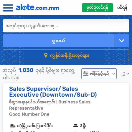
မှတ်ပုံတင်ရန်
၀င်ရန်
ရှာမယ်
ကျွန်ုပ်အနီးရှိအလုပ်များ
1,030
အလုပ်
ခုနှင့် ပို့စ်များ ရှာတွေ့
စစ်ကြည့်မည်
ပါသည်။
Sales Supervisor/ Sales
Executive (Downtown/Sub-D)
စီးပွားရေးနယ်ပယ်အရောင်း | Business Sales
Representative
Good Number One
ဒဂုံမြို့သစ်မြောက်ပိုင်း
3 ဦး