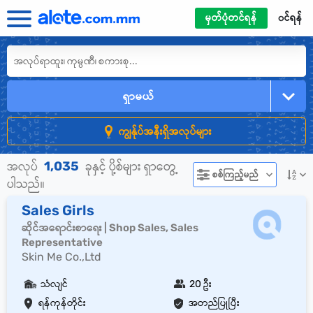
မှတ်ပုံတင်ရန်
၀င်ရန်
ရှာမယ်
ကျွန်ုပ်အနီးရှိအလုပ်များ
1,035
အလုပ်
ခုနှင့် ပို့စ်များ ရှာတွေ့
စစ်ကြည့်မည်
ပါသည်။
Sales Girls
ဆိုင်အရောင်းစာရေး | Shop Sales, Sales
Representative
Skin Me Co.,Ltd
သံလျင်
20 ဦး
ရန်ကုန်တိုင်း
အတည်ပြုပြီး