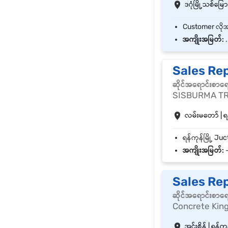
ဒဂုံမြို့သစ်မြောက
အကျိုးအမြတ်:
.
Sales Rep
ဆိုင်အရောင်းစာရ
SISBURMA TR
လမ်းမတော် | ရန
အကျိုးအမြတ်:
-
Sales Re
ဆိုင်အရောင်းစာရ
Concrete King
အင်းစိန် | ရန်ကုန