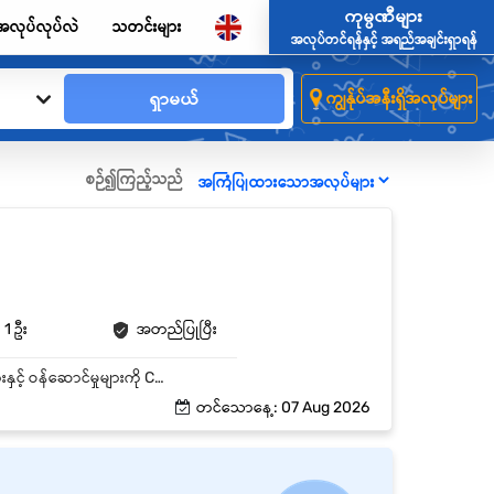
ကုမ္ပဏီများ
အလုပ်လုပ်လဲ
သတင်းများ
အလုပ်တင်ရန်နှင့် အရည်အချင်းရှာရန်
ရှာမယ်
ကျွန်ုပ်အနီးရှိအလုပ်များ
စဉ်၍ကြည့်သည်
1 ဦး
အတည်ပြုပြီး
1. Customer အသစ်များ ရှာဖွေ၍ အရောင်းအခွင့်အလမ်းများ ဖန်တီးခြင်း။ 2. ကုမ္ပဏီ၏ ထုတ်ကုန်များနှင့် ဝန်ဆောင်မှုများကို Customer များထံ မိတ်ဆက်ရောင်းချခြင်း။ 3. သတ်မှတ်ထားသော Sales Target များ ပြည့်မီအောင် ဆောင်ရွက်ခြင်း။ 4. Customer များနှင့် ရေရှည်ဆက်ဆံရေးကောင်းမွန်စွာ ထိန်းသိမ်းခြင်း။ 5. Customer Visit, Meeting နှင့် Follow-up များ ဆောင်ရွက်ခြင်း။ 6. Market Research ပြုလုပ်၍ စျေးကွက်အခြေအနေများနှင့် ပြိုင်ဘက်လုပ်ငန်းများကို လေ့လာသုံးသပ်ခြင်း။ 7. Marketing Plan နှင့် Campaign များ ရေးဆွဲအကောင်အထည်ဖော်ခြင်း။ 8. Social Media Platform များကို စီမံခန့်ခွဲ၍ Brand Awareness တိုးတက်စေရန် ဆောင်ရွက်ခြင်း။ 9. Promotion Activities, Events နှင့် Marketing Programs များတွင် ပါဝင်ဆောင်ရွက်ခြင်း။ 10. Management Team နှင့် ပူးပေါင်း၍ လုပ်ငန်းရည်မှန်းချက်များ အောင်မြင်စေရန် ဆောင်ရွက်ခြင်း။ 11.ကုမ္ပဏီ၏ Brand Image နှင့် Professional Standard များကို ထိန်းသိမ်းလိုက်နာခြင်း။
တင်သောနေ့: 07 Aug 2026