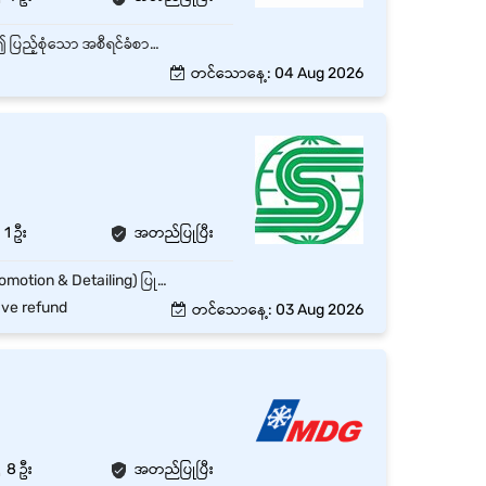
ကွင်းဆင်းလေ့လာကြည့်ရှုမှုများ ပြုလုပ်ရန်နှင့် ကွင်းဆင်းရရှိသော အချက်အလက်များအပေါ် အခြေခံ၍ ပြည့်စုံသော အစီရင်ခံစာများ ပြင်ဆင်တင်ပြရန်။ ဝယ်ယူသူများနှင့် ဈေးနှုန်းညှိနှိုင်းခြင်း၊ Quotation (ဈေးနှုန်းအဆိုပြုလွှာ) များ ပေးပို့ခြင်း၊ စာချုပ်များ ချုပ်ဆိုခြင်းနှင့် ငွေကောက်ခံခြင်း (Cash Collection) လုပ်ငန်းစဉ်များတွင် အထက်လူကြီးများကို ကူညီဆောင်ရွက်ရန်။ Pre-order (အမှာစာမတင်မီ) အစီရင်ခံစာများနှင့် ပယ်ဖျက်လိုက်သော စိုက်ခင်း/ကွင်းဆင်းနေရာများ (Cancelled sites) အတွက် အစီရင်ခံစာများ ပြင်ဆင်တင်ပြရန်။ လက်ရှိဝယ်ယူသူများနှင့် အလားအလာရှိသော ဝယ်ယူသူများထံ ပုံမှန် Follow-up (အဆက်အသွယ်မပြတ်) ဆက်သွယ်ဆောင်ရွက်ရန်။
တင်သောနေ့: 04 Aug 2026
1 ဦး
အတည်ပြုပြီး
ဆေးရုံများ၊ Polyclinic များနှင့် Clinic များတွင် ကုမ္ပဏီ၏ဆေးဝါးများကို မိတ်ဆက်ရှင်းလင်းခြင်း (Promotion & Detailing) ပြုလုပ်ရန်။ ဆရာဝန်များ၊ ဆေးဆိုင်များနှင့် ဝယ်ယူသူများနှင့် ကောင်းမွန်သော ဆက်ဆံရေးတည်ဆောက်၍ ကုန်အမှတ်တံဆိပ် (Brand Name) ကို သိရှိရင်းနှီးစေရန်။ ပြိုင်ဘက်ကုမ္ပဏီများ၏ လှုပ်ရှားမှုများကို စောင့်ကြည့်လေ့လာပြီး စျေးကွက်အချက်အလက်များ စုဆောင်းရန်။ ဆေးဆိုင်များ၊ ဆေးရုံများ၊ Polyclinic များနှင့် စျေးကွက်မှ Order များကို စုဆောင်းရန်။ ဝယ်ယူအော်ဒါများ (Purchase Orders) ကို သက်ဆိုင်ရာဌာနသို့ အချိန်မီ တင်ပြပေးရန်။ တာဝန်ကျနယ်မြေမှ စျေးကွက်အချက်အလက်များကို စုဆောင်းပြီး Medical Representative များနှင့် မျှဝေရန်။ ဆေးဝါးအချက်အလက်များကို ရှင်းလင်းတင်ပြပြီး Sample များ ပေးအပ်ရန်။ သတ်မှတ်ထားသော အရောင်းရည်မှန်းချက်များကို ပြည့်မီအောင် ဆောင်ရွက်ရန်။
ave refund
တင်သောနေ့: 03 Aug 2026
8 ဦး
အတည်ပြုပြီး