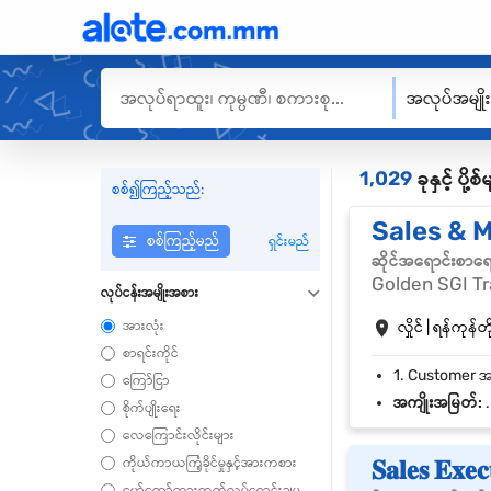
အလုပ်အမျို
1,029
ခုနှင့် ပိ
စစ်၍ကြည့်သည်:
Sales & 
စစ်ကြည့်မည်
ရှင်းမည်
ဆိုင်အရောင်းစာရ
Golden SGI Tr
လုပ်ငန်းအမျိုးအစား
အားလုံး
လှိုင် | ရန်ကုန်တိ
စာရင်းကိုင်
ကြော်ငြာ
အကျိုးအမြတ်:
.
စိုက်ပျိုးရေး
လေကြောင်းလိုင်းများ
ကိုယ်ကာယကြံ့ခိုင်မှုနှင့်အားကစား
𝐒𝐚𝐥𝐞𝐬 𝐄𝐱
မော်တော်ကားထုတ်လုပ်ရောင်းချမှု