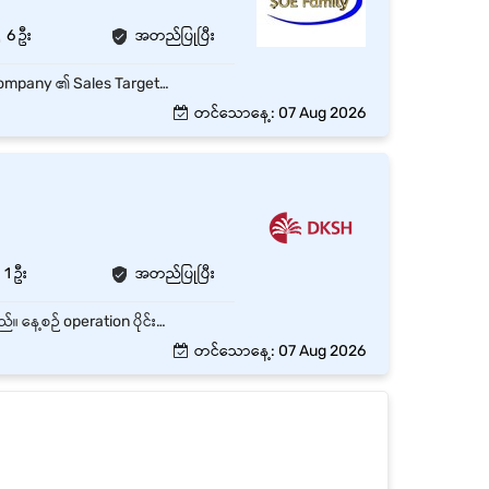
6 ဦး
အတည်ပြုပြီး
သတ်မှတ်ထားသော Route အတိုင်း Customer များထံ နေ့စဉ်သွားရောက် Order ကောက်ယူရန်။ Company ၏ Sales Target များကို ပြည့်မီအောင် ဆောင်ရွက်ရန်။ Product အသစ်များနှင့် Promotion များကို Customer များအား မိတ်ဆက်ရန်။ Customer Relationship ကောင်းမွန်စွာ ထိန်းသိမ်းရန်။ Market Information၊ Competitor Activities နှင့် Customer Feedback များကို Report တင်ရန်။ နေ့စဉ် DSSR / Sales Report များကို အချိန်မီ တင်ပြရန်။ Company Policy နှင့် SOP များကို လိုက်နာရန်။ မော်တော်ဆိုင်ကယ် မောင်းနှင်နိုင်ပြီး Driving License ရှိသူ ဦးစားပေး။ Teamwork ကောင်းမွန်ပြီး ရိုးသားကြိုးစားသူ။
တင်သောနေ့: 07 Aug 2026
1 ဦး
အတည်ပြုပြီး
Warehouse လုပ်ငန်းစဉ်များ ချောမွေ့ပြီး ထိရောက်မှုရှိစေရန်အတွက် အဖွဲ့ဝင်များနှင့်ဆောင်ရွက်ရမည်။ နေ့စဉ် operation ပိုင်းတွင် invoice များ စီစစ်ပေးခြင်း ပစ္စည်းပို့ခြင်းများဆောင်ရွက်ပေးရမည်။ နေ့စဉ် ပစ္စည်းပို့ခြင်းများဆောင်ရွှက်ပေးခြင်း နေ့စဉ်လုပ်ငန်းတာဝန်များကို Warehous တွင်ချမှတ်ထားသော (SOPs) များအတိုင်းလိုက်နာဆောင်ရွက်ရမည်။ Logistics and Transport Vendors များနှင့် Relationships ကောင်းမွန်အောင်ထိန်းသိမ်းပြီး လုပ်ငန်းစဉ်များ ချောမွေ့အောင် ဆောင်ရွက်ရမည်။
တင်သောနေ့: 07 Aug 2026