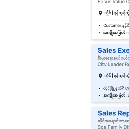
Focus Value 
လှိုင် | ရန်ကုန်တိ
အကျိုးအမြတ်:
လ
Sales Ex
စီးပွားရေးနယ်ပယ
City Leader R
လှိုင် | ရန်ကုန်တိ
အကျိုးအမြတ်:
S
Sales Re
ဆိုင်အရောင်းစာရ
Soe Family Di