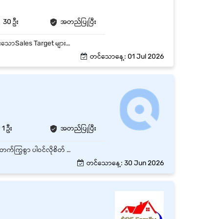
30 ဦး
အတည်ပြုပြီး
Customer နှင့်မိမိ လုပ်ငန်းကြားတွင် အဆင်ပြေဆုံးဖြစ်စေရန်ညှိနှိုင်းဆောင်ရွက်ရပါမည်။ ချမှတ်ထားသောSales Target များပြည့်မှီအောင် ဆောင်ရွက်ရပါမည်။ Customer များ၏ Feedback များကို အမြဲတင်ပြပေးရပါမည်။
တင်သောနေ့: 01 Jul 2026
1 ဦး
အတည်ပြုပြီး
လှိုင်မြို့နယ်ရှိ City Leader Real Estate နှင့် ပူးပေါင်းလုပ်ကိုင်နိုင်ရန် အရောင်းပိုင်းနှင့် ပတ်သက်ပြီး တက်ကြွစွာ ပါဝင်လိုစိတ် သင်ယူလိုစိတ်ရှိရုံဖြင့် အရောင်းဝန်ထမ်းကောင်းတစ်ဦးဖြစ်စေရန် သင်ကြားရင်း လက်တွဲခေါ်သွားပါမည်။
တင်သောနေ့: 30 Jun 2026