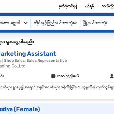
မှတ်ပုံတင်ရန်
၀င်ရန်
ဘယ်လို
းအစား ရွေးပါ
တိုင်းနှင့်ပြည်နယ်အားလုံး
မြို့နယ်အားလုံး
ု့စ်များ ရှာတွေ့ပါသည်။
Marketing Assistant
ေး | Shop Sales, Sales Representative
ading Co.,Ltd
ုင်း
လစာကြည့်မယ်
𝐞𝐜𝐮𝐭𝐢𝐯𝐞 (Female)