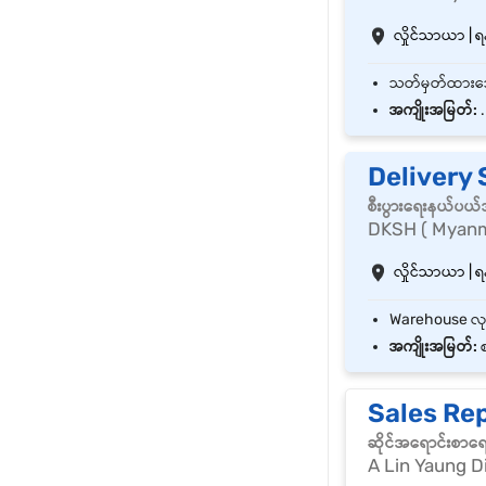
လှိုင်သာယာ | ရန
အကျိုးအမြတ်:
.
Delivery 
စီးပွားရေးနယ်ပယ
DKSH ( Myanm
လှိုင်သာယာ | ရန
အကျိုးအမြတ်:
စ
Sales Rep
ဆိုင်အရောင်းစာရ
A Lin Yaung D