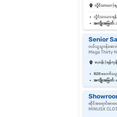
လှိုင်သာယာ | ရန
အကျိုးအမြတ်:
အ
Senior S
ဝယ်ယူသူဝန်ဆောင
Mega Thirty 
ဗဟန်း | ရန်ကုန်
အကျိုးအမြတ်:
ရ
Showroom
ဆိုင်အရောင်းစာရ
MINUSX CLOT