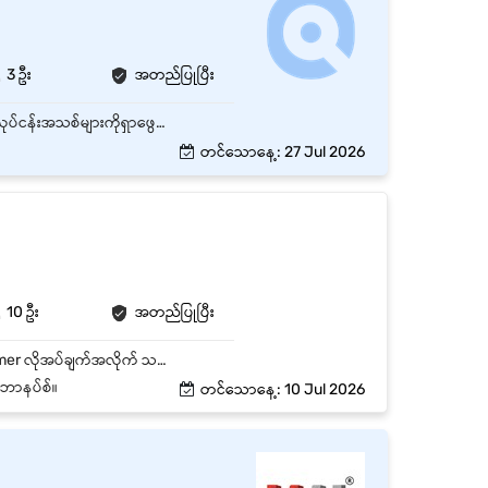
3 ဦး
အတည်ပြုပြီး
✅ Delivery Service လုပ်ငန်းရဲ့ အဓိက Client များဖြစ်သော Online Shop များ၊ e-Commerce လုပ်ငန်းအသစ်များကိုရှာဖွေရန် ✅ ရှာဖွေထားသော Online Shop များ၊ e-Commerce လုပ်ငန်းများ နှင့် Appointment များရယူပြီး မိမိ Delivery Service လုပ်ငန်းကို ရွေးချယ်အသုံးပြုလာစေရန် မိမိလုပ်ငန်းနှင့်ပတ်သက်၍ အသေးစိတ်ရှင်းပြခြင်း ✅ ရရှိလာသော Client အသစ် များကို Operation Team နှင့် ချိတ်ဆက်ပေးခြင်း ✅ လစဉ် Sales Plan များရေးဆွဲ၍ အကောင်အထည်ဖေါ်ဆောင်ရွက်နိုင်ရန်တင်ပြခြင်း
တင်သောနေ့: 27 Jul 2026
10 ဦး
အတည်ပြုပြီး
● ဆိုင်တွင်းနှင့်Customerများကို ဖုန်းမော်ဒယ်များ၊ ဈေးနှုန်းများရှင်းလင်းမိတ်ဆက်ရမည်။ ● Customer လိုအပ်ချက်အလိုက် သင့်တော်သောဖုန်းများ ရွေးချယ်အကြံပြု၍ အရောင်းပိတ်သိမ်းရမည်။ ● ဆိုင်ပြသမှု၊ ပစ္စည်းခင်းကျင်းစီစဉ်မှုနှင့် သန့်ရှင်းသပ်ရပ်မှုကို စနစ်တကျထိန်းသိမ်းရမည်။ ● နေ့စဉ်အရောင်းမှတ်တမ်းများ၊ စတော့အခြေအနေများနှင့် အခြားလိုအပ်သည့်အစီရင်ခံစာများ တင်ပြရမည်။ ● ဖောက်သည်မေးမြန်းမှုများ၊ အကြံပြုချက်များနှင့် ပြဿနာများကို ယဉ်ကျေးပျူငှာစွာ ကိုင်တွယ်ဖြေရှင်းရမည်။
ဘောနပ်စ်။
တင်သောနေ့: 10 Jul 2026