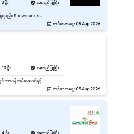
3 ဦး
အတည်ပြုပြီး
Customer လိုအပ်ချက်များကို နားလည်သဘောပေါက်ပြီး သင့်လျော်သော ကုန်ပစ္စည်းများကို အကြံပြုရမည်။ Showroom အတွင်းရှိ ကုန်ပစ္စည်းများကို သန့်ရှင်းသပ်ရပ်စွာ စီစဉ်ပြသထားနိုင်ရန် ထိန်းသိမ်းဆောင်ရွက်ရမည်။ လုပ်ငန်းလိုအပ်ချက်အရ ပေးအပ်သော အခြားသက်ဆိုင်ရာ တာဝန်များကို ဆောင်ရွက်ရမည်။
တင်သောနေ့: 05 Aug 2026
10 ဦး
အတည်ပြုပြီး
ရန်ကုန်မြို့ Juction City / City mall / M Tower / Tharketa Capital / Terminal M ဆိုင်ခွဲများတွင် တာဝန်ထမ်းဆောင်ရန် ဖြစ်ပါသည်။ လုပ်ငန်းတာဝန်များ • Customer များအား ယဉ်ကျေးပျူငှာစွာ ပြောဆိုဆက်ဆံတတ်ရမည်။ • Customer ဝန်ဆောင်မှုပေးခြင်း၊ ၎င်းတို့ လိုအပ်ချက်အတိုင်းသင့်တော်မှန်ကန်သော ထုတ်ကုန်များ ရှာဖွေတတ်ရမည်။ • မိမိတို့ Brand ၏အင်္ဂါရပ်များ၊ အကျိုးကျေးဇူးများနှင့် စျေးနှုန်းများကို ဝယ်ယူသူများထံ ထိရောက်စွာရှင်းလင်းပြောဆိုနိူင်ရမည်။ • ဆိုင်အမြင်ပိုင်း အသွင်အပြင်နှင့် သန့်ရှင်းမှု၊ စနစ်ကျမှုကို ထိန်းသိမ်းပြင်ဆင်တတ်ရမည်။ • Stock ပြန်ဖြည့်ခြင်း၊ Stock စာရင်းစစ်ဆေးခြင်းနှင့် နေ့စဉ်အရောင်းအစီရင်ခံခြင်းများကို တိကျစွာစာရင်းပြုလုပ်နိူင်ရမည်။ • တစ်ဦးချင်းနှင့် အဖွဲ့လိုက် အရောင်း Target များ အောင်မြင်ရန် နှင့် Customer များ၏ မေးမြန်းချက်များနှင့် ပြဿနာများကို အမြန်ဆုံးကိုင်တွယ်ဖြေရှင်းနိူင်ရမည်။ • အရောင်းနှင့် Customer ဆက်ဆံရေးဆိုင်ရာ ကုမ္ပဏီမူဝါဒများနှင့် ညွှန်ကြားချက်များကို တိကျစွာလိုက်နာနိူင်ရမည်။
တင်သောနေ့: 05 Aug 2026
4 ဦး
အတည်ပြုပြီး