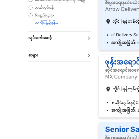
စီးပွားရေးနယ်ပယ
ဘဏ်လုပ်ငန်း
Arrow Deliver
ဇီဝနည်းပညာ
လှိုင် | ရန်ကုန်တိ
လုပ်သက်အဆင့်
အကျိုးအမြတ်:
✅
ဆုများ
ဖုန်းအရောင်
ဆိုင်အရောင်းစာရ
MX Company 
လှိုင် | ရန်ကုန်တိ
အကျိုးအမြတ်:
အ
Senior S
စီးပွားရေးနယ်ပယ