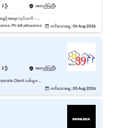
2 ဦး
အတည်ပြုပြီး
လှိုင်သာယာ၊ ရန်ကုန်တိုင်းတွင်ရှိသော အချိန်ပြည့် အရောင်းဝန်ထမ်း ရာထူး 2 နေရာစာအတွက် အထူးအခွင့်အရေး၊ လုပ်သက် - အတွေ့အကြုံရှိ နှင့် လစဉ် လစာကောင်းကောင်းပေးမည်။ Way ပတ် အော်ဒါကောက်ရမည်။ ဈေးကွက်တွင်နာမည်ရပြီး အောင်မြင်ပြီးသား လူသုံးကုန်ပစ္စည်းများရောင်းချရန်
wance, Ph bill allowance
တင်သောနေ့: 06 Aug 2026
2 ဦး
အတည်ပြုပြီး
B2B ဖောက်သည်သစ် ရှာဖွေခြင်း: FMCG၊ အစားအသောက်၊ ဆေးဝါးနှင့် အလှကုန် လုပ်ငန်းများမှ Corporate Client သစ်များ ရှာဖွေရန်။ Target ပြည့်မီအောင် ရောင်းချခြင်း: သတ်မှတ်ထားသော လစဉ်/နှစ်စဉ် Sales Target များကို ပြည့်မီအောင် ဆောင်ရွက်ရန်။ ဖောက်သည် ဆက်ဆံရေး ထိန်းသိမ်းခြင်း: Existing Clients များနှင့် ရေရှည်ဆက်ဆံရေး တည်ဆောက်ပြီး Repeat Orders များနှင့် ဈေးနှုန်း ညှိနှိုင်းမှုများ ဆောင်ရွက်ရန်။ Internal Coordination: Client လိုအပ်သည့် Label Specifications များကို Design နှင့် Production Team ထံ အမှားအယွင်းမရှိ ပေါင်းစပ်ညှိနှိုင်း ပေးပို့ရန်။ အစီရင်ခံစာ တင်ပြခြင်း: Sales Pipeline၊ လစဉ်ရောင်းအား အစီရင်ခံစာများနှင့် Payments Follow-up များကို စနစ်တကျ တင်ပြရန်။
တင်သောနေ့: 05 Aug 2026