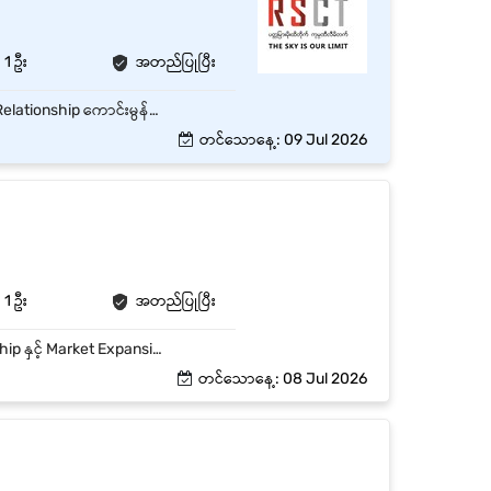
1 ဦး
အတည်ပြုပြီး
Senior Sales သည် ကုမ္ပဏီ၏ Product/Service များကို ရောင်းအားတိုးတက်စေရန်၊ Customer Relationship ကောင်းမွန်စေရန်နှင့် Sales Target များကို အောင်မြင်စေရန် တာဝန်ယူဆောင်ရွက်ရမည့် Position ဖြစ်သည်။ Key Responsibilities Company Product/Service များကို Customer များထံ မိတ်ဆက်ရောင်းချခြင်း Sales Target များ ပြည့်မီစေရန် အစီအစဉ်ချပြီး လုပ်ဆောင်ခြင်း Existing Customer များနှင့် Relationship ကောင်းမွန်စွာ ထိန်းသိမ်းခြင်း New Customer များ ရှာဖွေချိတ်ဆက်ခြင်း Customer Inquiry, Complaint များကို ဖြေရှင်းပေးခြင်း Market Trend နှင့် Competitor Information များကို စုဆောင်းတင်ပြခြင်း Daily / Weekly / Monthly Sales Report များ ပြုလုပ်တင်ပြခြင်း Promotion Campaign နှင့် Marketing Activity များတွင် ပူးပေါင်းဆောင်ရွက်ခြင်း Junior Sales များကို Guidance နှင့် Training ပေးခြင်း Management မှ ချမှတ်ထားသော Sales Strategy များကို အကောင်အထည်ဖော်ခြင်း
တင်သောနေ့: 09 Jul 2026
1 ဦး
အတည်ပြုပြီး
Sales Supervisor သည် Sales Team ကိုဦးဆောင်ပြီး အရောင်းတိုးတက်မှု၊ Customer Relationship နှင့် Market Expansion ကို တာဝန်ယူဆောင်ရွက်ရပါမည်။ Sales Target များကို ပြည့်မီစေရန် Team Management နှင့် Field Operation များကို စနစ်တကျ ကြီးကြပ်ရမည်။ Key Responsibilities Sales Target များ ပြည့်မီအောင် စီမံဆောင်ရွက်ခြင်း Sales Representative / Sales Staff များကို ကြီးကြပ်၊ လေ့ကျင့်၊ အကဲဖြတ်ခြင်း Daily / Weekly / Monthly Sales Plan များရေးဆွဲခြင်း Market Survey နှင့် Competitor Analysis ပြုလုပ်ခြင်း New Customer များရှာဖွေတိုးချဲ့ခြင်း Existing Customer Relationship ကို ထိန်းသိမ်းခြင်း Sales Route နှင့် Area Coverage များစစ်ဆေးခြင်း Stock Availability နှင့် Delivery Process များ Coordinate လုပ်ခြင်း Sales Report များကို အချိန်မီတင်ပြခြင်း Promotion Campaign နှင့် Marketing Activity များတွင် ပူးပေါင်းဆောင်ရွက်ခြင်း Customer Complaint များကို ဖြေရှင်းပေးခြင်း Company Policy နှင့် SOP များကို Team အတွင်းလိုက်နာစေရန် ကြီးကြပ်ခြင်း
တင်သောနေ့: 08 Jul 2026