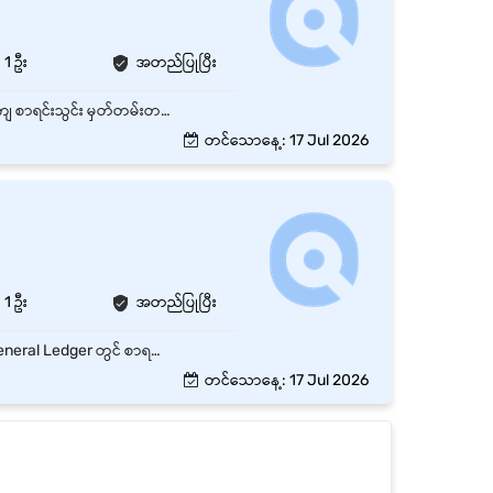
1 ဦး
အတည်ပြုပြီး
- နေ့စဉ် အရောင်းဘောက်ချာများ၊ အဝယ်ဘောက်ချာများနှင့် အထွေထွေ အသုံးစရိတ်များကို စနစ်တကျ စာရင်းသွင်း မှတ်တမ်းတင်ရန်။ - နေ့စဉ် Cash In-Hand (လက်ကျန်ငွေ) စာရင်းများကို တိကျမှန်ကန်အောင် စစ်ဆေးထိန်းသိမ်းရန်။ - စာရင်းဇယားများနှင့် နေ့စဉ်/အပတ်စဉ် အစီရင်ခံစာများကို Excel ဖြင့် စနစ်တကျ ပြုစုပြီး Accountant ထံ တင်ပြရန်။ - စာရင်းအင်းဆိုင်ရာ စာရွက်စာတမ်းများနှင့် ဖိုင်တွဲ (Filing) များကို စနစ်တကျ သိမ်းဆည်းရန်။
တင်သောနေ့: 17 Jul 2026
1 ဦး
အတည်ပြုပြီး
ကုန်ပစ္စည်းအဝယ်ဘောက်ချာများ၊ ဆိုင်လည်ပတ်စရိတ် ဘောက်ချာများကို စနစ်တကျ စစ်ဆေးပြီး General Ledger တွင် စာရင်းသွင်းရမည်။ လကုန်တွင် အရောင်းအဝယ် အရှုံး/အမြတ်စာရင်း (P&L) နှင့် လစာပေးချေမှု (Payroll) စာရင်းများ ပြင်ဆင်ရာတွင် အခြေခံအချက်အလက်များ ပြုစုပေးရမည်။ Kpay, WaveMoney, CB Pay စသည့် Digital Wallet များမှ ဝင်လာသော ငွေများနှင့် ဘဏ် Statement များကို နေ့စဉ် တိုက်ဆိုင်စစ်ဆေးရမည်။ နေ့စဉ်ဆိုင်ပိတ်ချိန်တွင် ကောင်တာရှိ ငွေသားလက်ကျန်နှင့် အရောင်းစနစ် (POS System) ထဲရှိ စာရင်း ကိုက်ညီမှု ရှိ၊ မရှိ စစ်ဆေးရမည်။
တင်သောနေ့: 17 Jul 2026