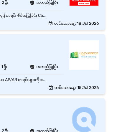
2 ဦး
အတည်ပြုပြီး
Cash Book စာရင်းသွင်းခြင်း Cash In Hand စစ်ဆေးခြင်း Petty Cash စီမံခန့်ခွဲခြင်း Retail ကြွေးကျန်စာရင်း စီမံခန့်ခွဲခြင်း Cash & Bank Balance Report ပြုစုခြင်း Thai Payment Invoice စစ်ဆေး၍ ငွေပေးချေခြင်း လစဉ် Ground Stock Check ပြုလုပ်ခြင်း
တင်သောနေ့: 18 Jul 2026
1 ဦး
အတည်ပြုပြီး
ဆိုင်ခွဲများအရောင်းစာရင်း၊ အဝယ်စာရင်းများအား Daily စစ်ဆေးနိုင်ရမည်။ Accountant မှတင်ပြသော AP/AR စာရင်းများကို စစ်ဆေးပေးနိုင်ရမည်။ Income & Expense, Cash,Bank Trasaction များစစ်ဆေးနိုင်ရမည်။ Finance & Accountant Department ရှိ Cashier, Accountantများမှတင်ပြလာသောစာရင်းများမှန်ကန်မှုရှိ၊ မရှိစစ်ဆေးပေးနိုင်ရမည်။ Ground Stock Balance နှင့် စာရင်းထဲရှိ Stock စာရင်းများကွာဟမှု ရှိ၊ မရှိ စစ်ဆေးပြီးManagementသို့အချိန်မှီတင်ပြနိုင်ရမည်။ Financial Report ရေးဆွဲနိုင်ရမည်။ အခါအားလျော်စွာ Management မှလိုအပ်သည့် Report များအား တင်ပြနိုင်ရမည်။
တင်သောနေ့: 15 Jul 2026
2 ဦး
အတည်ပြုပြီး