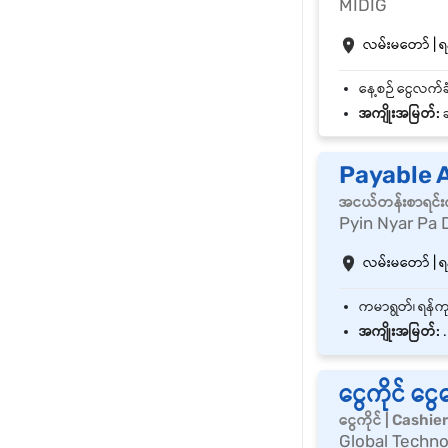
MIDIG
လမ်းမတော် | ရန
အကျိုးအမြတ်:
ခ
Payable 
အငယ်တန်းစာရင်းက
Pyin Nyar Pa 
လမ်းမတော် | ရန
အကျိုးအမြတ်:
.
ငွေကိုင် င
ငွေကိုင် | Cashie
Global Techno