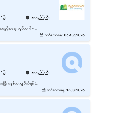
1 ဦး
အတည်ပြုပြီး
ကမာရွတ်၊ ရန်ကုန်တိုင်းတွင်ရှိသော အချိန်ပြည့် Stock Accountant ရာထူး 1 နေရာစာအတွက် အထူးအခွင့်အရေး၊ လုပ်သက် - အတွေ့အကြုံရှိ နှင့် လစဉ် လစာကောင်းကောင်းပေးမည်။
တင်သောနေ့: 03 Aug 2026
1 ဦး
အတည်ပြုပြီး
- နေ့စဉ် ဝင်ငွေ၊ ထွက်ငွေ စာရင်းများနှင့် ဘဏ်စာရင်း (Bank Transactions) များကို တိုက်ဆိုင်စစ်ဆေးပြီး စနစ်တကျ ပိတ်ရန် (Reconciliation)။ - လစဉ်၊ သုံးလပတ် ဘဏ္ဍာရေးအစီရင်ခံစာများ (Financial Statements / Trial Balance) ကို တိကျစွာ ပြုစုပြီး မန်နေဂျာထံ တင်ပြရန်။ - ကုမ္ပဏီ၏ အသုံးစရိတ်များနှင့် ကုန်ကျစရိတ် (Cost) များကို စောင့်ကြည့်စစ်ဆေးပြီး စနစ်တကျ ထိန်းချုပ်ရန်။ - အခွန်ရုံးဆိုင်ရာ ကိစ္စရပ်များနှင့် လိုအပ်သော စာရင်းစစ် (Audit) လုပ်ငန်းစဉ်များအတွက် စာရွက်စာတမ်းများ ကြိုတင်ပြင်ဆင်ရန်။ - Junior Accountant ၏ နေ့စဉ်လုပ်ငန်းဆောင်တာများကို စစ်ဆေးပေးပြီး လိုအပ်ပါက လမ်းညွှန်မှုပေးရန်။
တင်သောနေ့: 17 Jul 2026