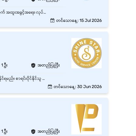
ဗဟန်း၊ ရန်ကုန်တိုင်းတွင်ရှိသော အချိန်ပြည့် Senior Accountant (Female) ရာထူး 2 နေရာစာအတွက် အထူးအခွင့်အရေး၊ လုပ်သက် - အတွေ့အကြုံရှိ နှင့် လစဉ် လစာကောင်းကောင်းပေးမည်။ Office Times _ 8:00Am - 5:00Pm Off Day- Sunday and Public Holiday
တင်သောနေ့: 15 Jul 2026
1 ဦး
အတည်ပြုပြီး
Accounting Software အသုံးပြုဖူးသူ ဦးစားပေးမည်။ Debit / Credit Voucher နေ့စဥ်ရေးသွင်းနိုင်ရမည်။ စာရင်းပိုင်နိုင်သူ လချုပ် (Closing Stock, Cash Book , Ledger, Journal , etc) ကျွမ်းကျင်စွာချုပ်နိုင်သူ, Report တင်နိုင်သူဖြစ်ရမည်။ Financial Statements (Trial Balance, Profit & Loss, Balance Sheet) ဆွဲနိုင်ရမည်။
တင်သောနေ့: 30 Jun 2026
1 ဦး
အတည်ပြုပြီး