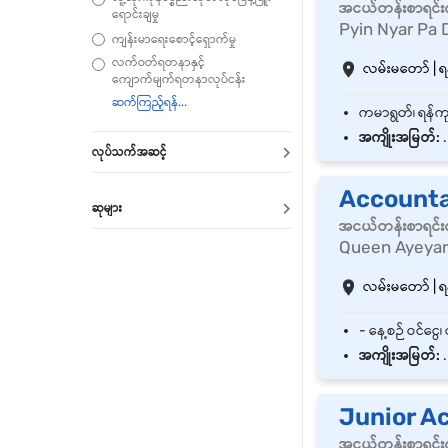
အငယ်တန်းစာရင်းက
ရောင်းချမှု
Pyin Nyar Pa 
ကျန်းမာရေးစောင့်ရှောက်မှု
လက်ဝတ်ရတနာနှင့်
လမ်းမတော် | ရန
ကျောက်မျက်ရတနာလုပ်ငန်း
အကျိုးအမြတ်:
.
လုပ်သက်အဆင့်
Accounta
ဆုများ
အငယ်တန်းစာရင်းက
Queen Ayeya
လမ်းမတော် | ရန
အကျိုးအမြတ်:
.
Junior A
အငယ်တန်းစာရင်းက