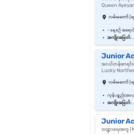
Queen Ayeya
လမ်းမတော် | ရန
အကျိုးအမြတ်:
.
Junior A
အငယ်တန်းစာရင်းက
Lucky Northe
လမ်းမတော် | ရန
အကျိုးအမြတ်:
.
Junior A
ဘဏ္ဍာရေးအကူ | 