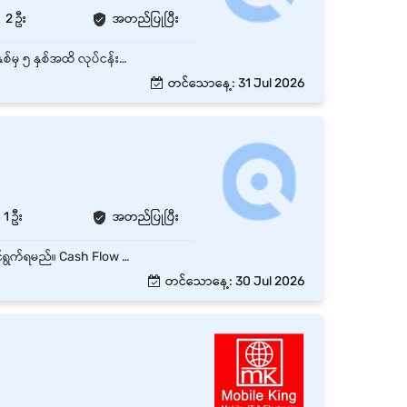
2 ဦး
အတည်ပြုပြီး
Accounting သို့မဟုတ် Finance ဘာသာရပ်ဖြင့် ဘွဲ့ရရှိထားသူ Accountant အဖြစ် အနည်းဆုံး ၃ နှစ်မှ ၅ နှစ်အထိ လုပ်ငန်းအတွေ့အကြုံရှိသူ (distribution, trading သို့မဟုတ် wholesale/retail လုပ်ငန်းတွင် အတွေ့အကြုံရှိသူကို ဦးစားပေးမည်) Accounting software နှင့် Excel ကို ကျွမ်းကျင်စွာ အသုံးပြုနိုင်သူ
တင်သောနေ့: 31 Jul 2026
1 ဦး
အတည်ပြုပြီး
ကုမ္ပဏီ၏ နေ့စဉ် စာရင်းရေးသွင်းခြင်းနှင့် ငွေကြေးဆိုင်ရာ လုပ်ငန်းများကို တိကျမှန်ကန်စွာ စီမံဆောင်ရွက်ရမည်။ Cash Flow ကို စနစ်တကျ စီမံခန့်ခွဲ၍ ငွေဝင်ငွေထွက် အခြေအနေများကို စစ်ဆေးရမည်။ Bank Reconciliation၊ Cash Book၊ General Ledger နှင့် Journal Entry များကို မှန်ကန်စွာ စစ်ဆေးထိန်းသိမ်းရမည်။ Accounts Receivable (AR) နှင့် Accounts Payable (AP) စာရင်းများကို စီမံခန့်ခွဲရမည်။ အခွန်ဆိုင်ရာ (Tax) ကိစ္စရပ်များနှင့် သက်ဆိုင်ရာအစိုးရဌာနများသို့ လိုအပ်သော စာရွက်စာတမ်းများကို အချိန်မီ တင်သွင်းဆောင်ရွက်ရမည်။ Audit လုပ်ငန်းများအတွက် လိုအပ်သော စာရင်းနှင့် စာရွက်စာတမ်းများကို ပြင်ဆင်ပေးရမည်။ Accounting Software ကို အသုံးပြု၍ စာရင်းများကို စနစ်တကျ မှတ်တမ်းတင်ရမည်။ Management မှ တာဝန်ပေးအပ်သော အခြားသက်ဆိုင်ရာ လုပ်ငန်းတာဝန်များကို ဆောင်ရွက်ရမည်။
တင်သောနေ့: 30 Jul 2026