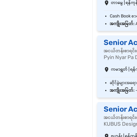
တာမွေ | ရန်ကုန်
အကျိုးအမြတ်:
A
Senior A
အငယ်တန်းစာရင်းက
Pyin Nyar Pa 
ကမာရွတ် | ရန်က
အကျိုးအမြတ်:
Senior A
အငယ်တန်းစာရင်းက
KUBUS Design
ဗဟန်း | ရန်ကုန်