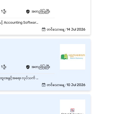
1 ဦး
အတည်ပြုပြီး
နေ့စဉ် ငွေလက်ခံ၊ ငွေထုတ် စာရင်းများကို မှန်ကန်စွာ မှတ်တမ်းတင်ခြင်း။ Cash Book၊ Bank Book နှင့် Accounting Software တွင် စာရင်းသွင်းခြင်း။ Payment Voucher၊ Receipt Voucher နှင့် Journal Voucher များကို ပြင်ဆင်ခြင်း။ Bank Deposit၊ Bank Reconciliation နှင့် Bank Transaction များကို ကူညီဆောင်ရွက်ခြင်း။
တင်သောနေ့: 14 Jul 2026
1 ဦး
အတည်ပြုပြီး
ကမာရွတ်၊ ရန်ကုန်တိုင်းတွင်ရှိသော အချိန်ပြည့် Payable Accountant ရာထူး 1 နေရာစာအတွက် အထူးအခွင့်အရေး၊ လုပ်သက် - အတွေ့အကြုံရှိ နှင့် လစဉ် လစာကောင်းကောင်းပေးမည်။
တင်သောနေ့: 10 Jul 2026