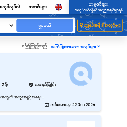
ကုမ္ပဏီများ
အလုပ်လုပ်လဲ
သတင်းများ
အလုပ်တင်ရန်နှင့် အရည်အချင်းရှာရန်
ရှာမယ်
ကျွန်ုပ်အနီးရှိအလုပ်များ
စဉ်၍ကြည့်သည်
2 ဦး
အတည်ပြုပြီး
လမ်းမတော်၊ ရန်ကုန်တိုင်းတွင်ရှိသော အချိန်ပြည့် Senior Accountant (Female) ရာထူး 2 နေရာစာအတွက် အထူးအခွင့်အရေး၊ လုပ်သက် - အတွေ့အကြုံရှိ နှင့် လစဉ် လစာကောင်းကောင်းပေးမည်။
တင်သောနေ့: 22 Jun 2026