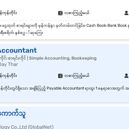
်ကုန်တိုင်း
လစာကြည့်မယ်
ရီးစရိတ်၊ နှစ်စဥ◌်ဆုကြေး
Accountant
ိုင်၊ စာရင်းကိုင် | Simple Accounting, Bookeeping
Day Thar
်ကုန်တိုင်း
လစာကြည့်မယ်
ွေကောက်သူ
r
logy Co.,Ltd (GlobalNet)