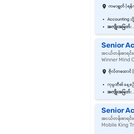
ကမာရွတ် | ရန်က
အကျိုးအမြတ်:
.
Senior A
အငယ်တန်းစာရင်းက
Winner Mind C
ဗိုလ်တထောင် | 
အကျိုးအမြတ်:
.
Senior A
အငယ်တန်းစာရင်းက
Mobile King T