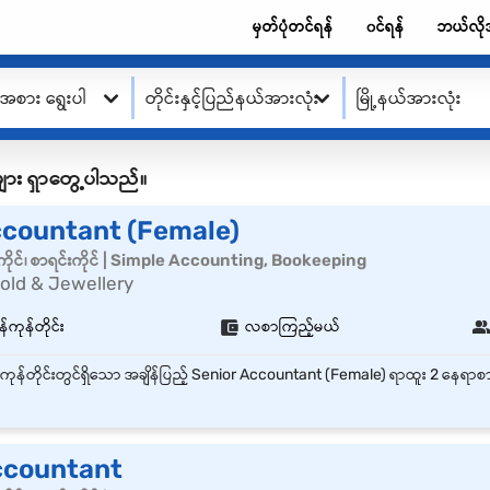
မှတ်ပုံတင်ရန်
၀င်ရန်
ဘယ်လို
းအစား ရွေးပါ
တိုင်းနှင့်ပြည်နယ်အားလုံး
မြို့နယ်အားလုံး
ု့စ်များ ရှာတွေ့ပါသည်။
ccountant (Female)
ိုင်၊ စာရင်းကိုင် | Simple Accounting, Bookeeping
old & Jewellery
်ကုန်တိုင်း
လစာကြည့်မယ်
ccountant