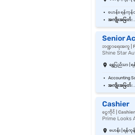
အကျိုးအမြတ်:
.
Senior A
ဘဏ္ဍာရေးအကူ | 
Shine Star Au
ရွှေပြည်သာ | ရန
အကျိုးအမြတ်:
.
Cashier
ငွေကိုင် | Cashie
Prime Looks 
ဗဟန်း | ရန်ကုန်