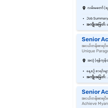
လမ်းမတော် | ရန
အကျိုးအမြတ်:
ဘ
Senior A
အငယ်တန်းစာရင်းက
Unique Paragon
အလုံ | ရန်ကုန်တိ
အကျိုးအမြတ်:
.
Senior A
အငယ်တန်းစာရင်းက
Achieve Myan