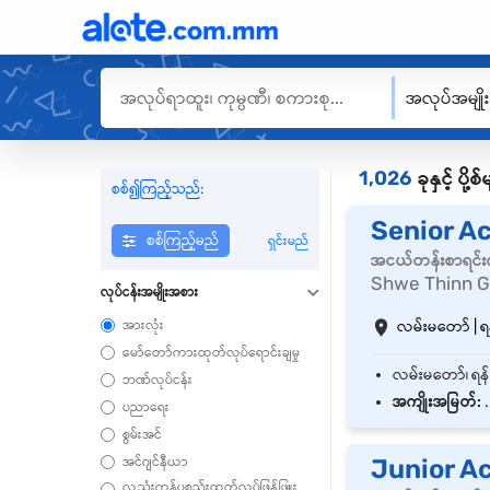
အလုပ်အမျို
1,026
ခုနှင့် ပိ
စစ်၍ကြည့်သည်:
Senior A
စစ်ကြည့်မည်
ရှင်းမည်
အငယ်တန်းစာရင်းက
Shwe Thinn G
လုပ်ငန်းအမျိုးအစား
အားလုံး
လမ်းမတော် | ရန
မော်တော်ကားထုတ်လုပ်ရောင်းချမှု
ဘဏ်လုပ်ငန်း
အကျိုးအမြတ်:
.
ပညာရေး
စွမ်းအင်
အင်ဂျင်နီယာ
Junior A
လူ့သုံးကုန်ပစ္စည်းထုတ်လုပ်ဖြန့်ဖြူး