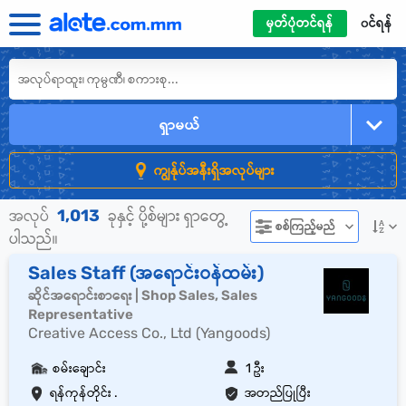
မှတ်ပုံတင်ရန်
၀င်ရန်
ရှာမယ်
ကျွန်ုပ်အနီးရှိအလုပ်များ
1,013
အလုပ်
ခုနှင့် ပို့စ်များ ရှာတွေ့
စစ်ကြည့်မည်
ပါသည်။
Sales Staff (အရောင်းဝန်ထမ်း)
ဆိုင်အရောင်းစာရေး | Shop Sales, Sales
Representative
Creative Access Co., Ltd (Yangoods)
စမ်းချောင်း
1 ဦး
ရန်ကုန်တိုင်း .
အတည်ပြုပြီး