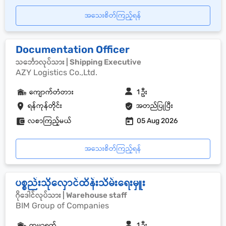
အသေးစိတ်ကြည့်ရန်
Documentation Officer
သင်္ဘောလုပ်သား | Shipping Executive
AZY Logistics Co.,Ltd.
ကျောက်တံတား
1 ဦး
ရန်ကုန်တိုင်း
အတည်ပြုပြီး
လစာကြည့်မယ်
05 Aug 2026
အသေးစိတ်ကြည့်ရန်
ပစ္စည်းသိုလှောင်ထိန်းသိမ်းရေးမှူး
ဂိုဒေါင်လုပ်သား | Warehouse staff
BIM Group of Companies
ကမာရွတ်
1 ဦး