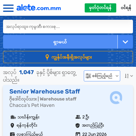
မှတ်ပုံတင်ရန်
၀င်ရန်
ရှာမယ်
ကျွန်ုပ်အနီးရှိအလုပ်များ
1,047
အလုပ်
ခုနှင့် ပို့စ်များ ရှာတွေ့
စစ်ကြည့်မည်
ပါသည်။
Senior Warehouse Staff
ဂိုဒေါင်လုပ်သား | Warehouse staff
Chacca's Pet Haven
သင်္ဃန်းကျွန်း
2 ဦး
ရန်ကုန်တိုင်း
အတည်ပြုပြီး
လစာကြည့်မယ်
22 Jun 2026