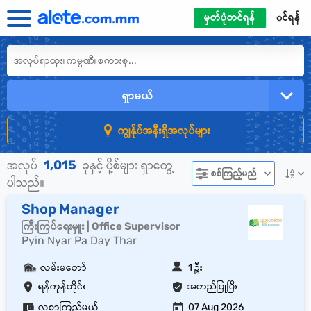
မှတ်ပုံတင်ရန်
၀င်ရန်
ရှာမယ်
ကျွန်ုပ်အနီးရှိအလုပ်များ
1,015
အလုပ်
ခုနှင့် ပို့စ်များ ရှာတွေ့
စစ်ကြည့်မည်
ပါသည်။
Shop Manager
ကြီးကြပ်ရေးမှူး | Office Supervisor
Pyin Nyar Pa Day Thar
လမ်းမတော်
1 ဦး
ရန်ကုန်တိုင်း
အတည်ပြုပြီး
လစာကြည့်မယ်
07 Aug 2026