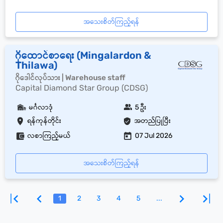
အသေးစိတ်ကြည့်ရန်
ဂိုထောင်စာရေး (Mingalardon &
Thilawa)
ဂိုဒေါင်လုပ်သား | Warehouse staff
Capital Diamond Star Group (CDSG)
မင်္ဂလာဒုံ
5 ဦး
ရန်ကုန်တိုင်း
အတည်ပြုပြီး
လစာကြည့်မယ်
07 Jul 2026
အသေးစိတ်ကြည့်ရန်
1
2
3
4
5
...