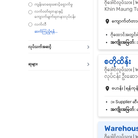
ဂိုဒေါင်လုပ်သား 
ကျန်းမာရေးစောင့်ရှောက်မှု
Khin Maung T
လက်ဝတ်ရတနာနှင့်
ကျောက်မျက်ရတနာလုပ်ငန်း
ကျောက်တံတား |
လက်လီ
အကျိုးအမြတ်:
အ
လုပ်သက်အဆင့်
စတိုထိန်း
ဆုများ
ဂိုဒေါင်လုပ်သား 
လုပ်ငန်း ဦးဆောင
ဗဟန်း | ရန်ကုန်
အကျိုးအမြတ်:
န
Warehouse
ဂိုဒေါင်လုပ်သား 