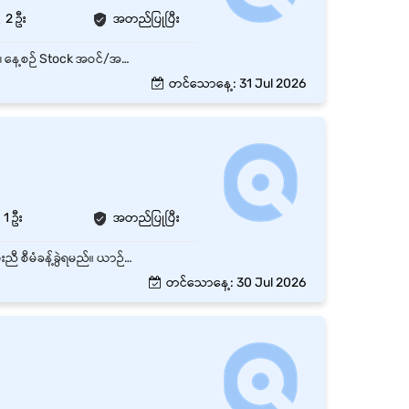
2 ဦး
အတည်ပြုပြီး
Inventory Accountant သည် ကုန်ပစ္စည်းလက်ကျန်စာရင်းများကို မှန်ကန်တိကျစွာ ထိန်းသိမ်းခြင်း၊ နေ့စဉ် Stock အဝင်/အထွက်များကို စောင့်ကြည့်စစ်ဆေးခြင်း၊ လက်တွေ့ကုန်ပစ္စည်းလက်ကျန်နှင့် Inventory Management System အတွင်းရှိ စာရင်းများကို ကိုက်ညီမှုရှိစေရန် စစ်ဆေးညှိနှိုင်းခြင်းနှင့် Finance Department အတွက် Inventory Report များနှင့် Sales Report များကို အချိန်မီ ပြုစုတင်ပြရန် တာဝန်ယူရပါသည်။ ထို့အပြင် Inventory စာရင်းများ၊ IMEI Records များကို မှန်ကန်စွာ ထိန်းသိမ်းပြီး Warehouse၊ Sales နှင့် Finance ဌာနများနှင့် ထိရောက်စွာ ပူးပေါင်းဆောင်ရွက်ရမည်။ အဓိကတာဝန်များ (Key Responsibilities) နေ့စဉ် Stock အဝင်/အထွက် (Stock In / Stock Out) စာရင်းများကို မှန်ကန်တိကျစွာ မှတ်တမ်းတင်ခြင်း။ နေ့စဉ် IMEI Records များကို မှန်ကန်စွာ ထိန်းသိမ်း၍ Inventory Tracking ကို တိကျစေရန် ဆောင်ရွက်ခြင်း။ နေ့စဉ် Physical Stock Count ပြုလုပ်၍ Inventory Management System နှင့် လက်ကျန်စာရင်းများကို တိုက်ဆိုင်စစ်ဆေးခြင်း။ Inventory ကွာဟချက်များ၊ ပျောက်ဆုံးမှုများ သို့မဟုတ် မကိုက်ညီမှုများကို စုံစမ်းစစ်ဆေးပြီး Finance Department နှင့် သက်ဆိုင်ရာ Supervisor ထံ အစီရင်ခံတင်ပြခြင်း။ နေ့စဉ် Inventory Reconciliation Report များကို Finance Department သို့ အချိန်မီ တင်ပြခြင်း။ Daily Sales Order များကို မှန်ကန်တိကျစွာ ပြင်ဆင်ထုတ်ပေးခြင်း။ နေ့စဉ် Sales Report များကို Management နှင့် Finance Department သို့ တင်ပြခြင်း။ Inventory လှုပ်ရှားမှုများကို စောင့်ကြည့်စစ်ဆေးပြီး Stock Transactions အားလုံးအတွက် လိုအပ်သော အထောက်အထားစာရွက်စာတမ်းများ ပြည့်စုံစွာ ရှိစေရန် ဆောင်ရွက်ခြင်း။ Warehouse၊ Sales နှင့် Finance Department များနှင့် ပူးပေါင်းဆောင်ရွက်၍ Inventory Accuracy နှင့် လုပ်ငန်းစဉ်များ ချောမွေ့စေရန် ဆောင်ရွက်ခြင်း။ Inventory Records နှင့် သက်ဆိုင်ရာ စာရွက်စာတမ်းများကို Audit နှင့် Compliance အတွက် စနစ်တကျ ထိန်းသိမ်းထားရှိခြင်း။ လစဉ်နှင့် နှစ်ကုန် Inventory Closing လုပ်ငန်းစဉ်များတွင် ကူညီဆောင်ရွက်ခြင်း။ Periodic Stock Count များနှင့် Inventory Audit များတွင် ပါဝင်ကူညီခြင်း။ Management မှ တာဝန်ပေးအပ်သော Inventory နှင့် Accounting ဆိုင်ရာ အခြားလုပ်ငန်းတာဝန်များကို ဆောင်ရွက်ခြင်း။
တင်သောနေ့: 31 Jul 2026
1 ဦး
အတည်ပြုပြီး
ကုမ္ပဏီ၏ ကွန်တိန်နာကားများ သွားလာမှုကို စနစ်တကျ စောင့်ကြည့် (Tracking) ၍ အချိန်နှင့်တပြေးညီ စီမံခန့်ခွဲရမည်။ ယာဉ်မောင်းများ၏ နေ့စဉ် လုပ်ငန်းတာဝန်များကို စီစဉ်ပေးပြီး လိုအပ်သလို ကြီးကြပ်စီမံရမည်။ ကွန်တိန်နာများ၏ Pickup၊ Delivery နှင့် Return Schedule များကို အချိန်မီ ပြီးစီးစေရန် ညှိနှိုင်းဆောင်ရွက်ရမည်။ ယာဉ်များ၏ လမ်းကြောင်း၊ သွားလာမှုအခြေအနေနှင့် Delivery Status များကို အချိန်နှင့်တပြေးညီ Update ပြုလုပ်ရမည်။ ယာဉ်အသုံးပြုမှု၊ ဆီသုံးစွဲမှု၊ ပြုပြင်ထိန်းသိမ်းမှုနှင့် လုပ်ငန်းဆိုင်ရာ မှတ်တမ်းများကို စနစ်တကျ ထိန်းသိမ်းရမည်။ Delivery Delay၊ Accident နှင့် အခြားသော အရေးပေါ်အခြေအနေများ ဖြစ်ပေါ်လာပါက အချိန်မီ ဖြေရှင်းဆောင်ရွက်ရမည်။ Management မှ တာဝန်ပေးအပ်သော အခြားသက်ဆိုင်ရာ လုပ်ငန်းတာဝန်များကို ဆောင်ရွက်ရမည်။
တင်သောနေ့: 30 Jul 2026