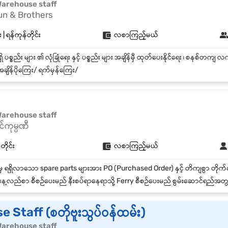
| Warehouse staff
un & Brothers
 ရန်ကုန်တိုင်း
လစာကြည့်မယ်
ချိန်ပိုကြေး/ ရက်မှန်ကြေး/
| Warehouse staff
်ကုမ္ပဏီ
တိုင်း
လစာကြည့်မယ်
ေ့လည်စာ စီစဉ်ပေးမည် နီးစပ်ရာနေရာသို့ Ferry စီစဉ်ပေးမည် စွမ်းဆောင်ရည်အ
 Staff (စတိုဗူးသွပ်ဝန်ထမ်း)
| Warehouse staff