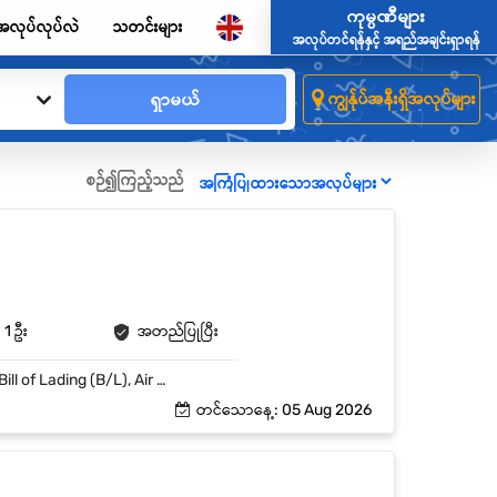
ကုမ္ပဏီများ
အလုပ်လုပ်လဲ
သတင်းများ
အလုပ်တင်ရန်နှင့် အရည်အချင်းရှာရန်
ရှာမယ်
ကျွန်ုပ်အနီးရှိအလုပ်များ
စဉ်၍ကြည့်သည်
1 ဦး
အတည်ပြုပြီး
Import / Export Documentation များကို ပြင်ဆင်ခြင်းနှင့် စစ်ဆေးခြင်း Invoice, Packing List, Bill of Lading (B/L), Air Waybill (AWB) နှင့် အခြားလိုအပ်သော Documents များကို ပြင်ဆင်ထိန်းသိမ်းခြင်း Shipping Lines, Airlines, Customers နှင့် ဆက်သွယ်ညှိနှိုင်းခြင်း Customs Clearance Process အတွက် လိုအပ်သော Documents များကို စနစ်တကျ ပြင်ဆင်ပေးခြင်း Documentation Records များကို သေချာစွာ ထိန်းသိမ်းခြင်း Management မှ ပေးအပ်သော အခြားတာဝန်များကို ဆောင်ရွက်ခြင်း
တင်သောနေ့: 05 Aug 2026