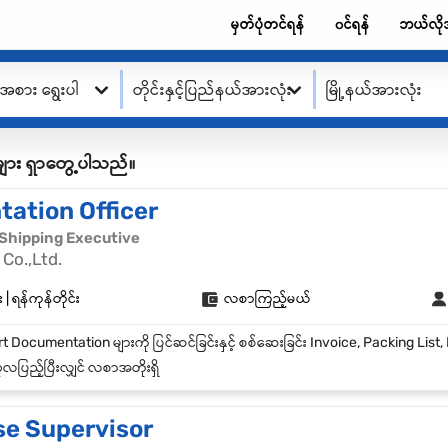
မှတ်ပုံတင်ရန်
၀င်ရန်
ဘယ်လို
းအစား ရွေးပါ
တိုင်းနှင့်ပြည်နယ်အားလုံး
မြို့နယ်အားလုံး
ု့စ်များ ရှာတွေ့ပါသည်။
ation Officer
| Shipping Executive
Co.,Ltd.
 ရန်ကုန်တိုင်း
လစာကြည့်မယ်
လပြည့်ပြီးလျှင် လစာအတိုးရှိ
e Supervisor