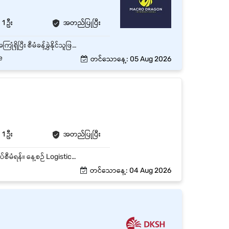
1 ဦး
အတည်ပြုပြီး
ဂိုဒေါင်ပိုင်းနှင့်ပတ်သက်သည့် လုပ်ငန်းအတွေ့အကြုံ အနည်းဆုံး (၂)နှစ် ရှိရမည်။ Supervise အတွေ့အကြုံရှိပြီး စီမံခန့်ခွဲနိုင်သူဖြစ်ပြီး ပစ္စည်းများကို ကောင်းမွန်စွာနေရာချထိန်းသိမ်းနိုင်သူဖြစ်ရမည်။ ဂိုထောင်ရှိဝန်ထမ်းများကိုကောင်းစွာစီမံအုပ်ချုပ်နိုင်ပြီး ဂိုထောင်ဝန်းကျင်သန့်ရှင်းရေး စသည့်ကိစ္စရပ်များကိုကိုင်တွယ်နိုင်ရမည်။
e
တင်သောနေ့: 05 Aug 2026
1 ဦး
အတည်ပြုပြီး
ကုန်ပစ္စည်းများ လက်ခံခြင်း၊ သိုလှောင်ခြင်း၊ ထုတ်ပေးခြင်းနှင့် ပို့ဆောင်ခြင်းလုပ်ငန်းစဉ်များကို ကြီးကြပ်စီမံရန်။ နေ့စဉ် Logistics လုပ်ငန်းများကို စီစဉ်ညှိနှိုင်းပြီး သတ်မှတ်ထားသော အချိန်အတိုင်း ဆောင်ရွက်နိုင်ရန် ကြီးကြပ်ရန်။ Warehouse အတွင်းရှိ ကုန်ပစ္စည်းလက်ကျန် (Inventory) များကို စနစ်တကျ ထိန်းသိမ်းစစ်ဆေးရန်။ Delivery Schedule များကို စီမံ၍ ကုန်ပစ္စည်းများကို အချိန်မီ ပို့ဆောင်နိုင်ရန် စီစဉ်ဆောင်ရွက်ရန်။ ယာဉ်များ၊ ယာဉ်မောင်းများနှင့် သက်ဆိုင်ရာ Logistics အဖွဲ့ဝင်များ၏ လုပ်ငန်းတာဝန်များကို စီမံခန့်ခွဲရန်။ Delivery အတွင်း ဖြစ်ပေါ်လာသော ပြဿနာများကို အချိန်မီ ဖြေရှင်းရန်။ Logistics ဆိုင်ရာ မှတ်တမ်းများ၊ Delivery Report များနှင့် Inventory Report များကို ပြုစုတင်ပြရန်။ Supplier၊ Customer နှင့် သက်ဆိုင်ရာဌာနများနှင့် ညှိနှိုင်းဆောင်ရွက်ရန်။
တင်သောနေ့: 04 Aug 2026