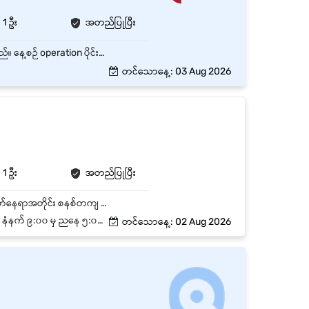
1 ဦး
အတည်ပြုပြီး
Warehouse လုပ်ငန်းစဉ်များ ချောမွေ့ပြီး ထိရောက်မှုရှိစေရန်အတွက် အဖွဲ့ဝင်များနှင့်ဆောင်ရွက်ရမည်။ နေ့စဉ် operation ပိုင်းတွင် invoice များ စီစစ်ပေးခြင်း ပစ္စည်းပို့ခြင်းများဆောင်ရွက်ပေးရမည်။ နေ့စဉ် ပစ္စည်းပို့ခြင်းများဆောင်ရွှက်ပေးခြင်း နေ့စဉ်လုပ်ငန်းတာဝန်များကို Warehous တွင်ချမှတ်ထားသော (SOPs) များအတိုင်းလိုက်နာဆောင်ရွက်ရမည်။ Logistics and Transport Vendors များနှင့် Relationships ကောင်းမွန်အောင်ထိန်းသိမ်းပြီး လုပ်ငန်းစဉ်များ ချောမွေ့အောင် ဆောင်ရွက်ရမည်။
တင်သောနေ့: 03 Aug 2026
1 ဦး
အတည်ပြုပြီး
💼 လုပ်ဆောင်ရမည့် တာဝန်များ ✅ ကုန်ပစ္စည်း အဝင်/အထွက် လက်ခံခြင်း၊ စစ်ဆေးခြင်းနှင့် သတ်မှတ်နေရာအတိုင်း စနစ်တကျ သိမ်းဆည်းရန် ✅ Order များအတွက် ကုန်ပစ္စည်းများကို တိကျစွာ ထုတ်ယူ (picking)၊ ထုပ်ပိုး (packing) ပြီး အချိန်မီ ပေးပို့နိုင်ရန် ပြင်ဆင်ရန် ✅ Stock အဝင်အထွက်များကို ကုမ္ပဏီ၏ system ထဲတွင် နေ့စဉ် မှန်ကန်စွာ မှတ်တမ်းတင်ရန် ✅ လစဉ်/အပတ်စဉ် stock အရေအတွက် လက်တွေ့စစ်ဆေးခြင်း (stock count) တွင် ပါဝင်ဆောင်ရွက်ပြီး ကွာဟချက်ရှိပါက ချက်ချင်းတင်ပြရန် ✅ သက်တမ်း (expiry date) နှင့် batch များကို စောင့်ကြည့်ပြီး First-Expired-First-Out (FEFO) စနစ်ဖြင့် ထုတ်ယူရန် ✅ ကုန်လှောင်ရုံအတွင်း သန့်ရှင်းရေး၊ စနစ်တကျစီစီရီရီရှိရေးနှင့် ပစ္စည်းမပျက်စီးအောင် ထိန်းသိမ်းရေး ဆောင်ရွက်ရန် ✅ ကုန်ပို့ဆောင်ရေးအဖွဲ့ (delivery/gate) များနှင့် ကုန်လွှဲပြောင်းရာတွင် စာရင်းတိုက်ဆိုင်စစ်ဆေးရန် ✅ အထက်လူကြီးမှ ပေးအပ်သော အခြားတာဝန်များ ဆောင်ရွက်ရန်
် — တနင်္ဂနွေ + အစိုးရရုံးပိတ်ရက်
တင်သောနေ့: 02 Aug 2026