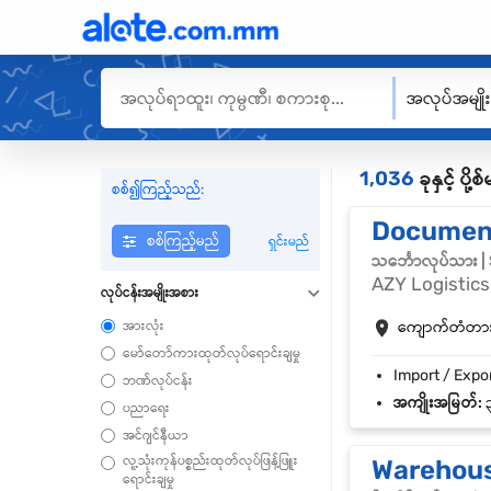
အလုပ်အမျို
1,036
ခုနှင့် ပိ
စစ်၍ကြည့်သည်:
Document
စစ်ကြည့်မည်
ရှင်းမည်
သင်္ဘောလုပ်သား 
AZY Logistics 
လုပ်ငန်းအမျိုးအစား
အားလုံး
ကျောက်တံတား |
မော်တော်ကားထုတ်လုပ်ရောင်းချမှု
ဘဏ်လုပ်ငန်း
အကျိုးအမြတ်:
၃
ပညာရေး
အင်ဂျင်နီယာ
လူ့သုံးကုန်ပစ္စည်းထုတ်လုပ်ဖြန့်ဖြူး
Warehous
ရောင်းချမှု