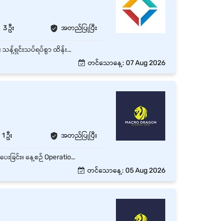
3 ဦး
အတည်ပြုပြီး
စတိုတွင် ပစ္စည်းဗူးသွပ်ရန်အတွက် ယောကျာ်းလေး (၂) ဦး အမြန်အလိုရှိပါသည်။ Warehouse အတွင်း သန့်ရှင်းသပ်ရပ်စွာ ထိန်းသိမ်းခြင်း ပစ္စည်းများ စစ်ဆေးရေတွက်ခြင်း
တင်သောနေ့: 07 Aug 2026
1 ဦး
အတည်ပြုပြီး
Operation Supervisor နှင့် ပူးပေါင်း၍ လုပ်ငန်းလည်ပတ်မှုများကို အစဉ်ပြေချောမွေ့စွာ ဆောင်ရွက်ပေးခြင်း။ နေ့စဉ် Operation လုပ်ငန်းစဉ်များကို စနစ်တကျ စီမံထိန်းသိမ်းပြီး လိုအပ်သော ညှိနှိုင်းဆောင်ရွက်မှုများ ပြုလုပ်ခြင်း။ သက်ဆိုင်ရာဌာနများနှင့် ပူးပေါင်းဆောင်ရွက်၍ လုပ်ငန်းများ အချိန်မီပြီးမြောက်စေရန် ညှိနှိုင်းဆောင်ရွက်ခြင်း။ လုပ်ငန်းဆိုင်ရာ အချက်အလက်များ၊ စာရွက်စာတမ်းများနှင့် Report များကို စနစ်တကျ ပြင်ဆင်ထိန်းသိမ်းခြင်း။ လိုအပ်ပါက ခရီးသွား၍ လုပ်ငန်းတာဝန်များကို ထမ်းဆောင်နိုင်ရမည်။
တင်သောနေ့: 05 Aug 2026