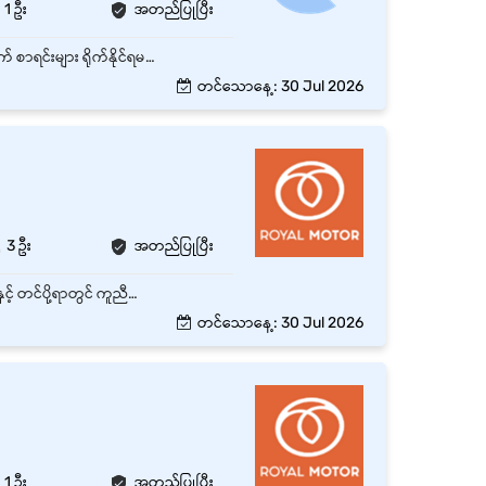
1 ဦး
အတည်ပြုပြီး
Stock Software အသုံးပြုနိုင်ရမည်။ နေ့စဉ်အရောင်းဘောက်ချာများ၊ အော်ဒါများ၊ ပစ္စည်းအဝင်အထွက် စာရင်းများ ရိုက်နိုင်ရမည်။ Stock ပစ္စည်း အဝင်/အထွက် စာရင်းများ စစ်ဆေးနိုင်ရမည်။ တာဝန်ယူထားသော သက်ဆိုင်ရာ Operation မှ စာရင်းဇယားများ စစ်ဆေးရန်။ လစဉ်၊ နှစ်စဉ် စာရင်းချုပ် လုပ်ငန်းများအတွက် Senior Accountant အား Support ပေးနိုင်ရမည်။ Excel ဖြင့် Stock အဝင်/အထွက်များ ရိုက်ခြင်းကို မြန်ဆန် တိကျရမည်။ Store လက်ကျန် စာရင်းနှင့် Warehouse ရှိ မြေပြင်အရှိစာရင်း Ground Stock တိတိကျကျ တိုက်စစ်နိုင်ရမည်။
တင်သောနေ့: 30 Jul 2026
3 ဦး
အတည်ပြုပြီး
Warehouse Helper သည် ဂိုဒေါင်အတွင်းရှိ ပစ္စည်းများကို လက်ခံခြင်း၊ သိမ်းဆည်းခြင်း၊ ထုတ်ပိုးခြင်းနှင့် တင်ပို့ရာတွင် ကူညီဆောင်ရွက်ပေးရမည့် ရာထူးဖြစ်သည်။ ဂိုဒေါင်အလုပ်များကို စနစ်တကျ၊ လုံခြုံစိတ်ချရမှုရှိစွာ လုပ်ဆောင်နိုင်ရန် ပံ့ပိုးပေးရမည်။ ကုန်ပစ္စည်းများကို လက်ခံ၍ စစ်ဆေးခြင်း ပစ္စည်းများကို သတ်မှတ်ထားသောနေရာများတွင် စနစ်တကျ သိမ်းဆည်းခြင်း Order အလိုက် ပစ္စည်းများကို ရွေးထုတ်ခြင်း (Picking) နှင့် ထုပ်ပိုးခြင်း (Packing) Delivery အတွက် ပစ္စည်းများကို ပြင်ဆင်ပေးခြင်း Stock count နှင့် inventory စစ်ဆေးမှုများတွင် ပါဝင်ခြင်း ဂိုဒေါင်အတွင်း သန့်ရှင်းရေးနှင့် စည်းကမ်းထိန်းသိမ်းခြင်း Supervisor မှ ပေးအပ်သော အခြားတာဝန်များကို လုပ်ဆောင်ခြင်း
တင်သောနေ့: 30 Jul 2026
1 ဦး
အတည်ပြုပြီး