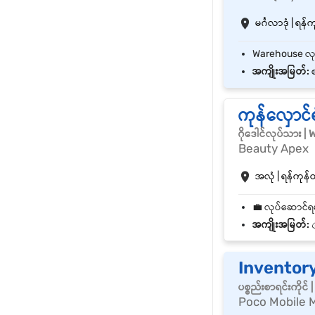
မင်္ဂလာဒုံ | ရန်က
အကျိုးအမြတ်:
စ
ကုန်လှောင
ဂိုဒေါင်လုပ်သား 
Beauty Apex
အလုံ | ရန်ကုန်တိ
အကျိုးအမြတ်:

Inventor
ပစ္စည်းစာရင်းကို
Poco Mobile 