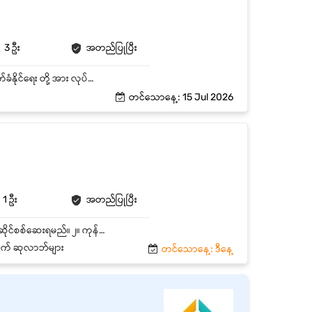
3 ဦး
အတည်ပြုပြီး
ဂိုထောင်အတွင်းရှိ ပစ္စည်း များ ၏ လုံခြုံရေး နှင့် ပစ္စည်း များ အချိန်မှီ ထုတ်ပေးနိုင်ရေး ၊ စနစ်တကျ လက်ခံနိုင်ရေး တို့ အား လုပ်ဆောင်ရမည်။ ဂိုထောင်တွင် ပစ္စည်းပြတ်လတ်မှု မရှိစေရန် ကြီးကြပ်ရမည်။ Safety Stocks and Stock Control ကို နေ့စဉ် Monitorလုပ်ရမည်။ ပစ္စည်း အဝင်လက်ခံခြင်း အား လုပ်ဆောင်ရမည်။ အမှာစာနှင့်ကိုက်ညီမှုမရှိသော ပစ္စည်းများ ပါလာ လျှင် အထက်လူကြီးထံ အကြောင်းကြားရမည်။ ဌာနဆိုင်ရာမှတင်ပြလာသော ပစ္စည်းတောင်းခံလွှာအား လက်မှတ်စုံ၊မစုံစစ်ဆေးပြီး ပစ္စည်းများအားထုတ်ပေးခြင်း ၊ ပစ္စည်းအထွက်စာရင်းသွင်းခြင်းများပြုလုပ်ရမည်။ နေ့စဉ် ဖြည့်တည်းပေးရသည့် ကုန်ပစ္စည်းအတွက် Backup Stocks များ ထားရှိခြင်း ၊ Reorder များ ပြုလုပ်ခြင်းတို့ကို အပတ်စဉ်၊ လစဉ် ဆောင်ရွက်ရမည်။ ပစ္စည်း လက်ကျန် ဖြည့်တင်းရန် လိုအပ်လာပါက အထက်လူကြီးအား အချိန်နှင့်တပြေးညီ သိရှိဖြေရှင်းနိုင်စေရန် သတင်းပေးပို့ရမည်။ Production ဌာနမှ တက်လာသော Error များနှင့် အခြားပြသာနာများအား အထက်လူကြီး ထံသို့ ချက်ချင်း အစီရင်ခံ တင်ပြရမည်။
တင်သောနေ့: 15 Jul 2026
1 ဦး
အတည်ပြုပြီး
၁။ Supplier ဆီမှ ရရှိလာသော spare parts များအား PO (Purchased Order) နှင့် တိကျစွာ တိုက်ဆိုင်စစ်ဆေးရမည်။ ၂။ ကုန်ပစ္စည်းများ အဝင်အထွက် စာရင်းများကို တိကျမှန်ကန်စွာ မှတ်တမ်းတင်ရမည်။ ၃။ Supervisor မှ ပေးလာသော Order အမှာ စာရင်းများကို မှာယူပေးရမည်။ ၄။ ပစ္စည်းများ လက်ခံရာတွင် အရေအတွက်နှင့် အရည်အသွေးကို စစ်ဆေးရမည်။ ၅။ နေ့စဉ်/လစဉ် ပစ္စည်းလက်ကျန် စာရင်းစစ်ဆေး၍ အစီရင်ခံစာတင်ပြရမည်။ ၆။ Warehouse Area ပတ်ဝန်ူကျင်အား နေ့စဉ် စစ်ဆေး ကြည့်ရှုနိုင်ရမည်။ ၇။ အထက်လူကြီးမှ ပေးအပ်သော တာဝန်များကို တာဝန်ယူလုပ်ဆောင်ရမည်။ ၈။ စတိုပစ္စည်းများကို 5S စနစ်အတိုင်း သန့်ရှင်းသပ်ရပ်အောင် ထိန်းသိမ်းရမည်။
တွက် ဆုလာဘ်များ
တင်သောနေ့: ဒီနေ့