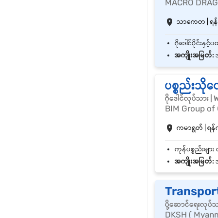
MACRO DRAG
သာကေတ | ရန်ကု
အကျိုးအမြတ်:
အ
ပစ္စည်းသိုလ
ဂိုဒေါင်လုပ်သား 
BIM Group of
ကမာရွတ် | ရန်က
အကျိုးအမြတ်:
အ
Transporta
ပို့ဆောင်ရေးလုပ်
DKSH ( Myanm