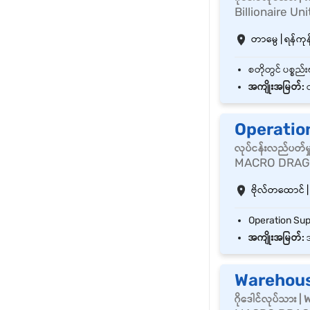
Billionaire Uni
တာမွေ | ရန်ကုန်
အကျိုးအမြတ်:
လ
Operatio
လုပ်ငန်းလည်ပတ်မ
MACRO DRAG
ဗိုလ်တထောင် | 
အကျိုးအမြတ်:
အ
Warehous
ဂိုဒေါင်လုပ်သား 