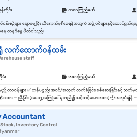
ုန်တိုင်း
လစာကြည့်မယ်
နေ တနင်္ဂနွေ ပိတ်ပါသည်။
်ရုံ လက်ထောက်ဝန်ထမ်း
| Warehouse staff
ုင်း
လစာကြည့်မယ်
 လစာ — ညှိနှိုင်း (အတွေ့အကြုံပေါ်မူတည်၍ သင့်တင့်သောလစာ) 🕘 အလုပ်ချိန် — နံနက် ၉:၀၀ မှ ညနေ ၅:၀၀ 📅 နားရက
y Accountant
င် | Stock, Inventory Control
Myanmar