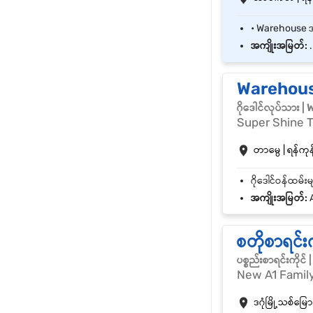
အကျိုးအမြတ်:
.
Warehous
ဂိုဒေါင်လုပ်သား 
Super Shine T
တာမွေ | ရန်ကုန်
အကျိုးအမြတ်:
A
စတိုစာရင်
ပစ္စည်းစာရင်းကို
New A1 Family
ဒဂုံမြို့သစ်မြောက