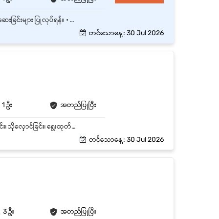
• Warehouse အတွင်း ကုန်ပစ္စည်းများ လက်ခံခြင်း (Receiving) နှင့် အရေအတွက်/အခြေအနေ စစ်ဆေးခြင်းများ ပြုလုပ်ရန်။ • ကုန်ပစ္စည်းများကို သတ်မှတ်ထားသော နေရာများတွင် စနစ်တကျ သိမ်းဆည်းထားရန်။ • Stock In / Stock Out လုပ်ငန်းစဉ်များတွင် ပါဝင်ဆောင်ရွက်ရန်။ • ပစ္စည်းထုတ်ပေးခြင်း၊ ထုပ်ပိုးခြင်းနှင့် Delivery အတွက် ပြင်ဆင်ခြင်းများ ပြုလုပ်ရန်။ • Warehouse သန့်ရှင်းရေးနှင့် လုံခြုံရေး စည်းမျဉ်းများကို လိုက်နာရန်။ • Stock Count နှင့် Inventory စစ်ဆေးမှုများတွင် ပါဝင်ကူညီရန်။ • Warehouse Document များ (GRN, Delivery Note, Stock Card စသည်) များကို စနစ်တကျ ထိန်းသိမ်းရန်။ • Warehouse Supervisor မှ ပေးအပ်သော တာဝန်များကို အချိန်မီ ဆောင်ရွက်ရန်။ • Inventory Tracking- ကုန်ပစ္စည်းစာရင်းများမှန်ကန်မှူရှိစေရန် daily, weekly, monthly ground stock စစ်ဆေးခြင်းများကို supervisor , အခြား staff များနှင့်ပူးပေါင်းဆောင်ရွက်ရမည်။
တင်သောနေ့: 30 Jul 2026
1 ဦး
အတည်ပြုပြီး
ဂိုဒေါင်ဝန်ထမ်းများနှင့် နေ့စဉ်လုပ်ငန်းဆောင်တာများကို ကြီးကြပ်စီမံခန့်ခွဲခြင်း။ ကုန်ပစ္စည်းလက်ခံခြင်း၊ သိုလှောင်ခြင်း၊ ရွေးထုတ်ခြင်း (Picking)၊ ထုပ်ပိုးခြင်း (Packing) နှင့် ပို့ဆောင်ခြင်း (Shipping) လုပ်ငန်းစဉ်များကို စောင့်ကြည့်ထိန်းချုပ်ခြင်း။ နေ့စဥ် Warehouse အဝင်အထွက် ပစ္စည်းများကို စာရင်းပြုစုခြင်း။ ဂိုဒေါင်အတွင်း စနစ်တကျ စီမံထားရှိမှုနှင့် သန့်ရှင်းသပ်ရပ်မှုကို ထိန်းသိမ်းခြင်း။ Warehouse Helper များအား ကြည့်ကျပ် သင်ကြားပေးခြင်း။ Warehouse သန့် ရှင်းမှုအား ကြည့်ကျပ်ပေးခြင်း။ အပတ်စဥ် လစဥ် Report များ အား ပို့ပေးခြင်း။
တင်သောနေ့: 30 Jul 2026
3 ဦး
အတည်ပြုပြီး