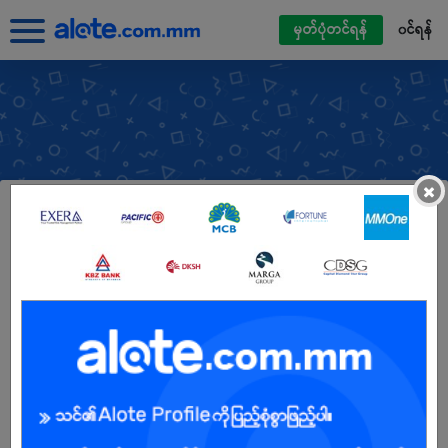
မှတ်ပုံတင်ရန်
၀င်ရန်
×
Mya Sandar Cafe &
Bakery
အလုပ်ရှင်တိုက်ရိုက်
လုပ်ငန်းအမျိုးအစား :
အစားအသောက်/စားသောက်ဆိုင်ဝန်ဆောင်မှု
ဝန်ထမ်းအရေအတွက် :
6-10
လိပ်စာ :
အမှတ်၉၀၊ဗညားဒလလမ်း၊ကန်သာယာစင်တာအနီး၊
မင်္ဂလာတောင်ညွန့်.,ရန်ကုန်တိုင်း, Myanmar