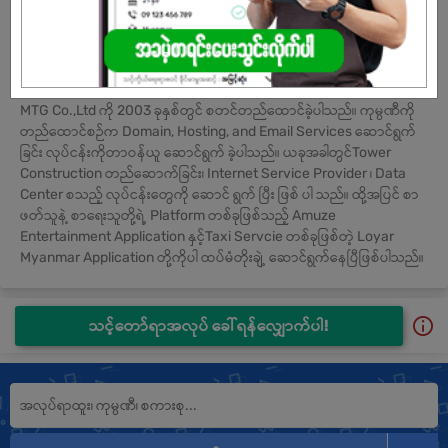
ကုမ္ပဏီ၏မျှော်မှန်းချက်နှင့်တာဝန်
MTG Co.,Ltd ကို 2003 ခုနှစ်တွင် စတင်တည်ထောင်ခဲ့ပါသည်။ ကုမ္ပဏီကို
တည်ထောင်စဉ်က Domain, Hosting, and Email Services ဆောင်ရွက်
ခြင်း လုပ်ငန်းကိုတာဝန်ယူ ဆောင်ရွက် ခဲ့ပါသည်။ ယခုအခါတွင်Tower
Construction တည်ဆောက်ခြင်း၊ Internet Service Provider ၊ Data
Center စသည့် လုပ်ငန်းတွေကို ဆောင် ရွက် ပြီး ဖြစ် ပါ သည်။ ထို့အပြင် စာ
ဖတ်သူနဲ့ စာရေးသူတို့ရဲ့ Platform တစ်ခုဖြစ်သည့် Amuze
Entertainment Application နှင့်Taxi Servcie တစ်ခုဖြစ်တဲ့ Loyar
Myanmar Application တို့ကိုပါ ထပ်မံတိုးချဲ့ ဆောင်ရွက်နေပြီဖြစ်ပါသည်။
သင့်တော်ရာအလုပ် ခေါ်ရန်လျှောက်ပါ!