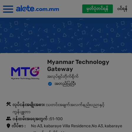
မှတ်ပုံတင်ရန်
၀င်ရန်
Myanmar Technology
Gateway
အလုပ်ရှင်တိုက်ရိုက်
အတည်ပြုပြီး
လုပ်ငန်းအမျိုးအစား :
သတင်းအချက်အလက်နည်းပညာနှင့်
ကွန်ပျူတာ
ဝန်ထမ်းအရေအတွက် :
51-100
လိပ်စာ :
No A3, kabaraye Villa Residence,No A3, kabaraye