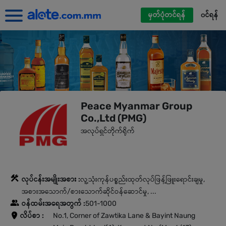
မှတ်ပုံတင်ရန်
၀င်ရန်
Peace Myanmar Group
Co.,Ltd (PMG)
အလုပ်ရှင်တိုက်ရိုက်
လုပ်ငန်းအမျိုးအစား :
လူ့သုံးကုန်ပစ္စည်းထုတ်လုပ်ဖြန့်ဖြူးရောင်းချမှု,
အစားအသောက်/စားသောက်ဆိုင်ဝန်ဆောင်မှု, ...
ဝန်ထမ်းအရေအတွက် :
501-1000
လိပ်စာ :
No.1, Corner of Zawtika Lane & Bayint Naung