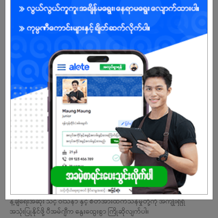
Marketing Assistant (Male Only)
14 Jul 2026
ရန်ကုန်တိုင်း
3 ဦး
လစာကြည့်မယ်
ကြည့်ရန်
အလုပ်အားလုံးကိုကြည့်မည်။
ကုမ္ပဏီ၏မျှော်မှန်းချက်နှင့်တာဝန်
သောက်ရေသန့် နှင့် အဖျော်ယမကာ လုပ်ငန်းအတွက် ထုတ်လုပ်ရေးအစ၊ ဖြ
န့်ချိရေးအဆုံး သင့် ဝါသနာ နှင့် စိတ်အားထက်သန်မှုတို့ကို အကျိုးရှိရှိ
အသုံးပြုနိုင်ဖို့ ပီအမ်ဂျီက နွေးထွေးစွာ ကြိုဆိုလျက်ပါ။