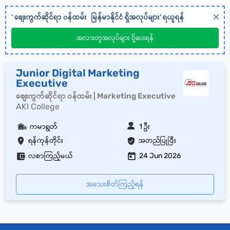
'
စျေးကွက်ဆိုင်ရာ ၀န်ထမ်း
မြန်မာနိုင်ငံ
ရှိအလုပ်များ' ရယူရန်
အလားတူအလုပ်များ ပို့ပေးရန်
Junior Digital Marketing
Executive
စျေးကွက်ဆိုင်ရာ ၀န်ထမ်း | Marketing Executive
AKI College
ကမာရွတ်
1 ဦး
ရန်ကုန်တိုင်း
အတည်ပြုပြီး
လစာကြည့်မယ်
24 Jun 2026
အသေးစိတ်ကြည့်ရန်