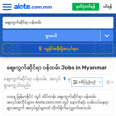
မှတ်ပုံတင်ရန်
၀င်ရန်
ရှာမယ်
ကျွန်ုပ်အနီးရှိအလုပ်များ
စျေးကွက်ဆိုင်ရာ ၀န်ထမ်း Jobs in Myanmar
1
စျေးကွက်ဆိုင်ရာ ၀န်ထမ်း
အလုပ်
ခု
စစ်ကြည့်မည်
ရှာတွေ့ပါသည်။
ယနေ့ မြန်မာနိုင်ငံ တွင် ထိပ်တန်း စျေးကွက်ဆိုင်ရာ ၀န်ထမ်း
အလုပ်အကိုင်များ။ Alote.com.mm တွင် နောက်ဆုံး လစ်လပ်နေရာ
များအတွက် အလုပ်ရှင်များထံ တိုက်ရိုက်လျှောက်ထားပါ။