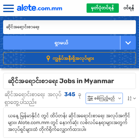
မှတ်ပုံတင်ရန်
၀င်ရန်
ရှာမယ်
ကျွန်ုပ်အနီးရှိအလုပ်များ
ဆိုင်အရောင်းစာရေး Jobs in Myanmar
345
ဆိုင်အရောင်းစာရေး
အလုပ်
ခု
စစ်ကြည့်မည်
ရှာတွေ့ပါသည်။
ယနေ့ မြန်မာနိုင်ငံ တွင် ထိပ်တန်း ဆိုင်အရောင်းစာရေး အလုပ်အကိုင်
များ။ Alote.com.mm တွင် နောက်ဆုံး လစ်လပ်နေရာများအတွက်
အလုပ်ရှင်များထံ တိုက်ရိုက်လျှောက်ထားပါ။