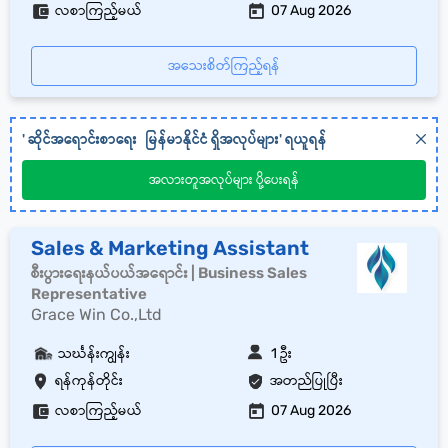
လစာကြည့်မယ်
07 Aug 2026
အသေးစိတ်ကြည့်ရန်
'
ဆိုင်အရောင်းစာရေး
မြန်မာနိုင်ငံ
ရှိအလုပ်များ' ရယူရန်
အလားတူအလုပ်များ ပို့ပေးရန်
Sales & Marketing Assistant
စီးပွားရေးနယ်ပယ်အရောင်း | Business Sales
Representative
Grace Win Co.,Ltd
သင်္ဃန်းကျွန်း
1 ဦး
ရန်ကုန်တိုင်း
အတည်ပြုပြီး
လစာကြည့်မယ်
07 Aug 2026