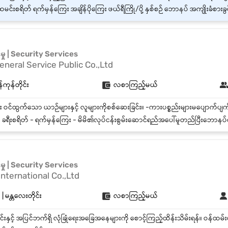
င်းစရိတ် ရက်မှန်ကြေး အချိန်ပိုကြေး ဖယ်ရီကြို/ပို့ နှစ်စဉ် ဘောနပ် အကျိုးခံစားခွင့်များ ဆေးကုသမှု အကျိုးခံ
်မှု | Security Services
neral Service Public Co.,Ltd
်ကုန်တိုင်း
လစာကြည့်မယ်
 ခရီးစရိတ် - ရက်မှန်ကြေး - မိမိ၏လုပ်ငန်းစွမ်းဆောင်ရည်အပေါ်မူတည်ပြီးဘောနပ်စ
်မှု | Security Services
International Co.,Ltd
 မန္တလေးတိုင်း
လစာကြည့်မယ်