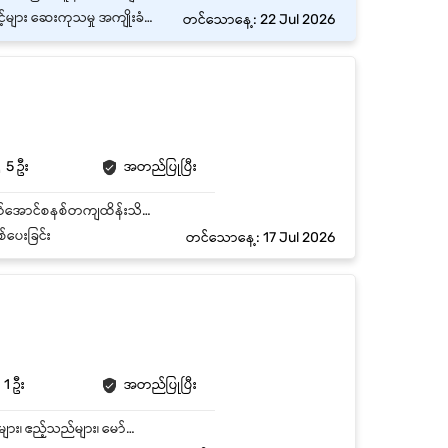
စားခွင့် (ကုမ္ပဏီစည်းမျဥ်းအတိုင်း)
တင်သောနေ့: 22 Jul 2026
5 ဦး
အတည်ပြုပြီး
-ကားဝင်းအတွင်း ဝင်ထွက်သော ယာဉ်များနှင့် လူများကိုစစ်ဆေးခြင်း။ -ကားပစ္စည်းများမပျောက်ပျက်အောင်စနစ်တကျထိန်းသိမ်းစောင့်ရှောက်ခြင်း။ -နေ့ဘက် နှင့် ညဘက်အချိန်အတွင်း သေချာစွာလုံခြုံရေး ဆောင်ရွက်ခြင်း။ -အရေးပေါ်ဖြစ်စဉ်များကို ကုမ္ပဏီမှတာဝန်ရှိသူအားချက်ချင်းတင်ပြခြင်း။ -အလုပ်နေရာအတွင်း စည်းကမ်းသိရှိပြီး တာဝန်ယူမှုရှိခြင်း။
်ပေးခြင်း
တင်သောနေ့: 17 Jul 2026
1 ဦး
အတည်ပြုပြီး
ကုမ္ပဏီဝန်းအတွင်းနှင့် အပြင်ဘက်ရှိ လုံခြုံရေးအခြေအနေများကို စောင့်ကြည့်ထိန်းသိမ်းရန်။ ဝန်ထမ်းများ၊ ဧည့်သည်များ၊ မော်တော်ယာဉ်များ၏ ဝင်ထွက်သွားလာမှုကို စစ်ဆေးမှတ်တမ်းတင်ရန်။ သတ်မှတ်ထားသော နေရာများကို ပုံမှန်လှည့်လည်စစ်ဆေးရန်။ ကုမ္ပဏီပိုင်ပစ္စည်းများ ခိုးယူခြင်း၊ ပျက်စီးဆုံးရှုံးခြင်း မရှိစေရန် စောင့်ရှောက်ရန်။ ဂိုဒေါင်၊ ရုံးခန်းနှင့် အခြားအရေးကြီးသော နေရာများ၏ လုံခြုံရေးကို စစ်ဆေးထိန်းသိမ်းရန်။