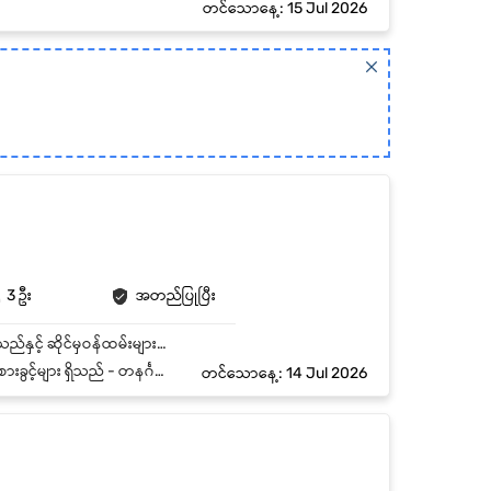
တင်သောနေ့: 15 Jul 2026
3 ဦး
အတည်ပြုပြီး
- ဆိုင်နှင့်လုပ်ငန်း အတွင်းအပြင် နေရာအားလုံးကို လုံခြုံရေး စောင့်ကြည့် ထိန်းသိမ်းနိုင်ခြင်း - ဖောက်သည်နှင့် ဆိုင်မှဝန်ထမ်းများကို ဖော်ရွေစွာ ဆက်ဆံနိုင်ခြင်း - အရေးပေါ် အခြေနေများတွင် လိုအပ်သလို တုံ့ပြန်ဆောင်ရွက်နိုင်ခြင်း - ဆိုင်အတွင်းရှိ ပစ္စည်းများ ခိုးယူခြင်း၊ လုယုခြင်း၊ အပိုင်စီးခြင်းတို့မှ စောင့်ရှောက်ကာကွယ်ခြင်း - လုံခြုံရေးမှတ်တမ်းများကို ပြုစုထိန်းသိမ်းခြင်း
နင်္ဂနွေနေ့တိုင်း ဆိုင်ပိတ်သည်
တင်သောနေ့: 14 Jul 2026