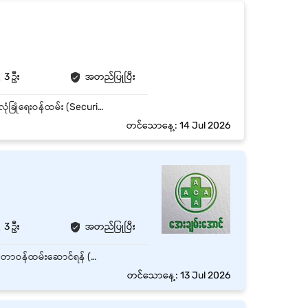
3 ဦး
အတည်ပြုပြီး
အလုပ်အကျဉ်းချုပ် ကျွန်ုပ်တို့၏ Showroom နှင့် ပိုင်ဆိုင်မှုများ၏ လုံခြုံရေးကို ထိန်းသိမ်းပေးနိုင်မည့် လုံခြုံရေးဝန်ထမ်း (Security Guard) (3) ဦးကို ခန့်အပ်လိုပါသည် လျှောက်ထားသူသည် Showroom အတွင်းနှင့် အပြင်ရှိ လုံခြုံရေးကို စောင့်ကြည့်ထိန်းသိမ်းခြင်း၊ ဝင်ထွက်သွားလာသူများကို စစ်ဆေးခြင်း၊ ပိုင်ဆိုင်မှုများကို ကာကွယ်ခြင်းနှင့် လုံခြုံရေးဆိုင်ရာ စည်းမျဉ်းများကို လိုက်နာဆောင်ရွက်ရမည်ဖြစ်သည်။ အဓိကတာဝန်များ Showroom နှင့် ပိုင်ဆိုင်မှုများ၏ လုံခြုံရေးကို စောင့်ကြည့်ထိန်းသိမ်းရန်။ ဝင်ထွက်သွားလာသူများနှင့် ယာဉ်များကို လိုအပ်သလို စစ်ဆေးမှတ်တမ်းတင်ရန်။ သံသယဖြစ်ဖွယ် အခြေအနေများ၊ မတော်တဆမှုများ သို့မဟုတ် လုံခြုံရေးဆိုင်ရာ ဖြစ်စဉ်များကို တာဝန်ရှိသူထံ ချက်ချင်းအကြောင်းကြားရန်။ သတ်မှတ်ထားသော နေရာများကို ပုံမှန်လှည့်လည်စစ်ဆေး (Patrol) ပြုလုပ်ရန်။ Showroom ဖွင့်ချိန်နှင့် ပိတ်ချိန်တွင် တံခါးများ၊ ဂိတ်များနှင့် အဆောက်အဦကို စစ်ဆေးရန်။ Customer များနှင့် ဧည့်သည်များကို ယဉ်ကျေးပျူငှာစွာ လမ်းညွှန်ကူညီပေးရန်။ အရေးပေါ်အခြေအနေများတွင် ကုမ္ပဏီ၏ လုပ်ထုံးလုပ်နည်းများအတိုင်း ဆောင်ရွက်ရန်။ မန်နေဂျာမှ ပေးအပ်သော လုံခြုံရေးဆိုင်ရာ အခြားတာဝန်များကို ဆောင်ရွက်ရန်။
တင်သောနေ့: 14 Jul 2026
3 ဦး
အတည်ပြုပြီး
ရွှေပြည်သာမြို့နယ်၊ ထန်းခြောက်ပင်လမ်းဆုံအနီးတွင်ရှိသော အေးချမ်းအောင် အထူးကုဆေးခန်း တွင် တာဝန်ထမ်းဆောင်ရန် (လုံခြုံရေးဝန်ထမ်း) ၃ နေရာစာအတွက် အထူးအခွင့်အရေး၊ လစာကောင်းကောင်းပေးမည်။
တင်သောနေ့: 13 Jul 2026