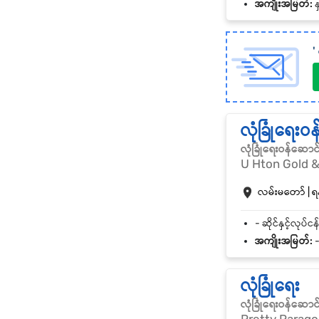
အကျိုးအမြတ်:
န
'
လုံခြုံရေးဝ
လုံခြုံရေးဝန်ဆောင
U Hton Gold 
လမ်းမတော် | ရန
အကျိုးအမြတ်:
-
လုံခြုံရေး
လုံခြုံရေးဝန်ဆောင