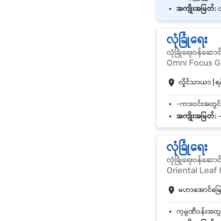
အကျိုးအမြတ်:
ထမ
လုံခြုံရေး
လုံခြုံရေးဝန်ဆောင
Omni Focus Ge
လှိုင်သာယာ | ရန
အကျိုးအမြတ်:
-
လုံခြုံရေး
လုံခြုံရေးဝန်ဆောင
Oriental Leaf 
မဟာအောင်မြေ |