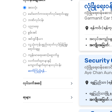
လုံခြုံရေး
အားလုံး
လုံခြုံရေးဝန်ဆောင
မော်တော်ကားထုတ်လုပ်ရောင်းချမှု
Garmanit Car 
ဘဏ်လုပ်ငန်း
ပညာရေး
ရန်ကင်း | ရန်ကုန
စွမ်းအင်
အင်ဂျင်နီယာ
လူ့သုံးကုန်ပစ္စည်းထုတ်လုပ်ဖြန့်ဖြူး
အကျိုးအမြတ်:
.
ရောင်းချမှု
ကျန်းမာရေးစောင့်ရှောက်မှု
Security G
လက်ဝတ်ရတနာနှင့်
ကျောက်မျက်ရတနာလုပ်ငန်း
လုံခြုံရေးဝန်ဆောင
Aye Chan Aung
ရွှေပြည်သာ | ရန
လုပ်သက်အဆင့်
ဆုများ
အကျိုးအမြတ်:
ရ