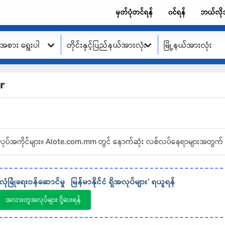
မှတ်ပုံတင်ရန်
၀င်ရန်
ဘယ်လို
းအစား ရွေးပါ
တိုင်းနှင့်ပြည်နယ်အားလုံး
မြို့နယ်အားလုံး
ar
။
မှု အလုပ်အကိုင်များ။ Alote.com.mm တွင် နောက်ဆုံး လစ်လပ်နေရာများအတွက် 
လုံခြုံရေးဝန်ဆောင်မှု
မြန်မာနိုင်ငံ
ရှိအလုပ်များ' ရယူရန်
အလားတူအလုပ်များ ပို့ပေးရန်