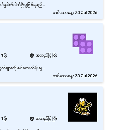
ကျန်းမာရေးကောင်းမွန်သူ ဖြစ်ရမည်။ လုပ်ငန်းတွင် အများနှင့်ပူးပေါင်းပါဝင်ဆောင်ရွက်နိုင်ပြီး ဝန်ဆောင်မှုစိတ်ဓါတ်ရှိသူဖြစ်ရမည်။ လုပ်ငန်းတွင် တက်ကြွပြီး ပေါ့ပါးသွက်လက်စွာ တာဝန်ထမ်းဆောင်သူ ဖြစ်ရမည်။ လိုအပ်ပါက နေ့တာဝန်ထမ်းဆောင်နိုင်သူ ဖြစ်ရမည်။ လုံခြုံရေးတာဝန်ထမ်းဆောင်ခဲ့သည့် အတွေ့အကြုံရှိသူများ ဦးစားပေးရွေးချယ်မည်။
တင်သောနေ့: 30 Jul 2026
1 ဦး
အတည်ပြုပြီး
Company ၏ လုံခြုံရေးပိုင်းကို တာဝန်ယူစောင့်ရှောက်ရန် Office / Shop / Warehouse အဝင်အထွက်များကို စစ်ဆေးထိန်းချုပ်ရန် Visitors များအား မှတ်တမ်းတင်ပြီး လိုအပ်သလို လမ်းညွှန်ပေးရန် Company ပိုင်ပစ္စည်းများ လုံခြုံမှုရှိစေရန် စောင့်ကြည့်ရန် CCTV / Alarm System များကို စစ်ဆေးအသုံးပြုနိုင်ရန် အရေးပေါ်အခြေအနေများ ဖြစ်ပွားပါက ချက်ချင်း Report တင်ရန် Duty Schedule အတိုင်း နေ့/ည Shift ဖြင့် တာဝန်ထမ်းဆောင်နိုင်ရန် Company စည်းကမ်းများကို လိုက်နာဆောင်ရွက်ရန်
တင်သောနေ့: 30 Jul 2026
1 ဦး
အတည်ပြုပြီး