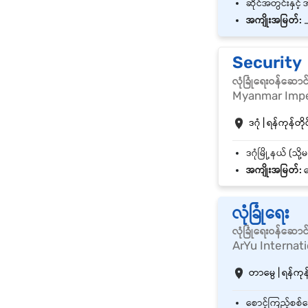
အကျိုးအမြတ်:
Security
လုံခြုံရေးဝန်ဆောင
Myanmar Imper
ဒဂုံ | ရန်ကုန်တိုင
အကျိုးအမြတ်:
ဘ
လုံခြုံရေး
လုံခြုံရေးဝန်ဆောင
ArYu Internati
တာမွေ | ရန်ကုန်