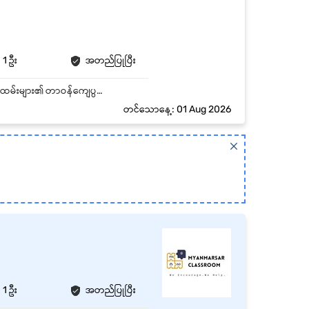
1 ဦး
အတည်ပြုပြီး
- ရုံးခန်း၊ ဂိုဒေါင်နှင့် ကွန်တိန်နာကွင်းများအတွင်း ပုံမှန်လှည့်ကင်းပတ်ရန်။ - Outsource လုံခြုံရေးဝန်ထမ်းများ၏ တာဝန်ကျေပွန်မှုနှင့် ဂျူတီဝင်ရောက်မှုကို စစ်ဆေးတင်ပြရန်။ - CCTV များအား စောင့်ကြည့်ရန်၊ ထူးခြားဖြစ်စဉ်များရှိပါက ချက်ချင်းတင်ပြပြီး ဗီဒီယိုမှတ်တမ်း ရှာဖွေပေးရန်။ - ဧည့်သည်၊ ယာဉ်နှင့် ကုန်ပစ္စည်း အဝင်အထွက်များ မှတ်တမ်းတင်ရန်။ - နေ့စဉ်အစီရင်ခံစာနှင့် ထူးခြားဖြစ်စဉ်များကို Security Manager ထံ တိုက်ရိုက်တင်ပြရန်။
တင်သောနေ့: 01 Aug 2026
1 ဦး
အတည်ပြုပြီး