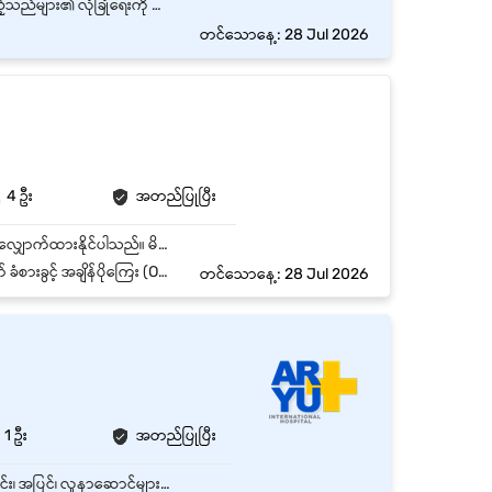
ဆိုင်အတွင်းနှင့် အပြင်ဘက်နေရာများ လုံခြုံရေးစောင့်ရှောက်မှု ပြုလုပ်ခြင်း အခြားဝန်ထမ်းများနှင့် ဧည့်သည်များ၏ လုံခြုံရေးကို အစဉ်ဂရုပြုခြင်း
တင်သောနေ့: 28 Jul 2026
4 ဦး
အတည်ပြုပြီး
ဒဂုံမြို့နယ် (သို့မဟုတ်) မရမ်းကုန်းမြို့နယ်၊ ရန်ကုန်တိုင်းတွင် တာဝန်ထမ်းဆောင်ရန် လုံခြုံရေးရာထူးလျှောက်ထားနိုင်ပါသည်။ မိမိတာဝန်ကျရာနေရာ၏ လုံခြုံရေးနှင့်ပတ်သက်သည့် ကိစ္စအဝဝကို တာဝန်ယူဆောင်ရွက်နိုင်သူဖြစ်ရမည်။ လုံခြုံရေးနှင့်ပတ်သက်သည့် ဖြစ်စဥ်များအား သက်ဆိုင်ရာ Supervisor သို့ Report တင်ရမည်။ သက်ဆိုင်ရာ Supervisor ၏ ညွှန်ကြားမှုများအား စနစ်တကျလုပ်ဆောင်နိုင်ရမည်။ လုပ်ငန်းခွင်လုံခြုံရေးအပြင် မိမိတာဝန်ကျရာနေရာ၏ သန့်ရှင်းမှုကိုလည်း တာဝန်ယူဆောင်ရွက်နိုင်ရမည်။ မနက်ဆိုင်း/ ညဆိုင်း အလှည့်ကျတာဝန်ထမ်းဆောင်နိုင်သူ ဖြစ်ရမည်။ လုပ်ငန်းလိုအပ်ချက်အရ အထက်လူကြီး၏ တာဝန်ပေးညွှန်ကြားမှုများအပေါ် နေ့ဆိုင်း/ ညဆိုင်းမရွေး တာဝန်ထမ်းဆောင်နိုင်ရမည်။
် အချိန်ပိုကြေး (OT) ခံစားခွင့်
တင်သောနေ့: 28 Jul 2026
1 ဦး
အတည်ပြုပြီး
စောင့်ကြည့်စစ်ဆေးခြင်းနှင့် ကင်းလှည့်ခြင်း (Patrolling & Monitoring) ဆေးရုံအဆောက်အအုံအတွင်း၊ အပြင်၊ လူနာဆောင်များ၊ အရေးပေါ်ဌာန (ER) နှင့် ကားပါကင် နေရာများကို သတ်မှတ်ထားသော အချိန်အလိုက် ပုံမှန်ပတ်ချာလည် ကင်းလှည့်စစ်ဆေးရမည်။ CCTV ကင်မရာများကို စောင့်ကြည့်ပြီး မသင်္ကာဖွယ်ရာ လှုပ်ရှားမှုများ၊ အန္တရာယ်ရှိနိုင်သော အခြေအနေများကို အချိန်နှင့်တပြေးညီ သိရှိအောင် ဆောင်ရွက်ရမည်။ ဝင်/ထွက် ကြီးကြပ်ခြင်း (Access Control) ဆေးရုံအတွင်း ဝင်ထွက်သွားလာနေသော လူနာရှင်များ၊ လာရောက်မေးမြန်းသူများနှင့် ပြင်ပကန်ထရိုက်တာများကို စနစ်တကျ စစ်ဆေးခြင်း၊ လာရောက်သူ မှတ်တမ်းစာအုပ် (Visitor Log) တွင် မှတ်တမ်းတင်ခြင်းများ ပြုလုပ်ရမည်။ လူနာကြည့်ရှုခွင့် အချိန် (Visiting Hours) များကို စနစ်တကျ ထိန်းသိမ်းရမည်ဖြစ်ပြီး၊ သတ်မှတ်ထားသော လူနာစောင့်အရေအတွက်ထက် ပိုမိုဝင်ရောက်ခြင်းမရှိစေရန် ကြီးကြပ်ရမည်။ ယာဉ်ကြောနှင့် ကားပါကင် စီမံခန့်ခွဲခြင်း (Traffic & Parking Management) ဆေးရုံ အရေးပေါ်ကားလမ်း (Ambulance Lane) တွင် အခြားမော်တော်ယာဉ်များ ပိတ်ဆို့မှုမရှိစေရန်နှင့် အရေးပေါ်လူနာတင်ယာဉ်များ အချိန်မရွေး လွယ်ကူစွာ ဝင်/ထွက်နိုင်ရန် လမ်းကြောင်းရှင်းလင်းပေးရမည်။ ဆရာဝန်များ၊ ဝန်ထမ်းများနှင့် လူနာရှင်များ၏ ကား/ဆိုင်ကယ်များကို သတ်မှတ်ထားသော ပါကင်နေရာများတွင် စနစ်တကျ ရပ်နားနိုင်အောင် ကူညီနေရာချပေးရမည်။ အရေးပေါ်အခြေအနေ တုံ့ပြန်ခြင်း (Emergency Response) ဆေးရုံအတွင်း ခိုးယူမှု၊ ရန်ဖြစ်ခိုက်ရန်ဖြစ်ပွားမှု သို့မဟုတ် မကျေနပ်သော လူနာရှင်များ၏ ရုန်းရင်းဆန်ခတ်ဖြစ်မှုများကို ဥပဒေနှင့်အညီ ငြိမ်းချမ်းစွာ ကြားဝင်ထိန်းသိမ်းပေးရမည်။ မီးလောင်မှု သို့မဟုတ် အခြားသဘာဝဘေးအန္တရာယ်များ ဖြစ်ပွားပါက လူနာများနှင့် ဝန်ထမ်းများကို ဘေးကင်းရာသို့ လမ်းညွှန်ရွှေ့ပြောင်းပေးခြင်း (Evacuation) နှင့် မီးသတ်စနစ်များကို အသုံးပြု၍ ဦးစွာပထမ ငြိမ်းသတ်ခြင်းများ ပြုလုပ်ရမည်။ မှတ်တမ်းတင်ခြင်းနှင့် အစီရင်ခံခြင်း (Reporting) မိမိတာဝန်ကျချိန်အတွင်း ထူးခြားဖြစ်စဉ်များ၊ ပျက်စီးဆုံးရှုံးမှုများနှင့် မသင်္ကာဖွယ်ရာ ကိစ္စရပ်များကို လုံခြုံရေးမှတ်တမ်းစာအုပ်တွင် သေချာစွာရေးမှတ်ပြီး အထက်လူကြီးထံ အစီရင်ခံရမည်။