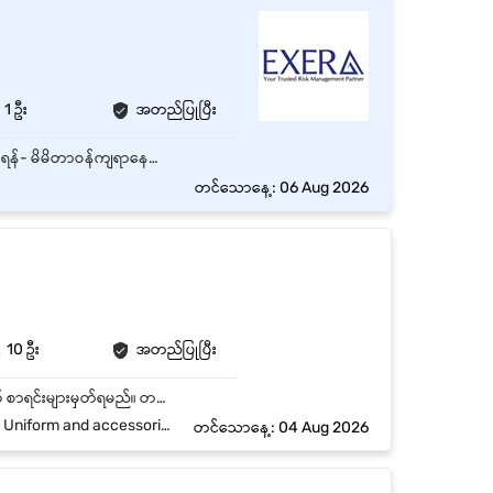
1 ဦး
အတည်ပြုပြီး
အလုံမြို့နယ်၊ စမ်းချောင်းမြို့နယ်၊ ကမာရွတ်မြို့နယ်၊ မရမ်းကုန်းမြို့နယ် များတွင် တာဝန်ထမ်းဆောင်ရန်- မိမိတာဝန်ကျရာနေရာ၏ လုံခြုံရေးနှင့်ပတ်သက်သည်များကို ဆောင်ရွက်နိုင်ရမည်။ လုံခြုံရေးနှင့်ပတ်သက်သည့် ဖြစ်စဥ်များအား သက်ဆိုင်ရာ Supervisor သို့ Report တင်ရမည်။ သက်ဆိုင်ရာ Supervisor ၏ ညွှန်ကြားမှုများအား စနစ်တကျလုပ်ဆောင်နိုင်ရမည်။ မနက်ဆိုင်း/ ညဆိုင်း အလှည့်ကျတာဝန်ထမ်းဆောင်နိုင်သူ ဖြစ်ရမည်။ (၄) ရက်ဆင်း/ (၂) ရက်နား
တင်သောနေ့: 06 Aug 2026
10 ဦး
အတည်ပြုပြီး
၁။ လုံခြုံရေးတာဝန်မရှိပါက သန့်ရှင်းရေးလုပ်ရမည်။ ၂။ နေ့စဥ် လူအဝင်အထွက်၊ယာဥ်အဝင်အထွက် စာရင်းများမှတ်ရမည်။ တစ်နေ့တာလုပ်ဆောင်ချက်အား မြန်မာလို ကောင်းမွန် စွာရေး၍တင်ပြနိုင်ရမည်။ ၃။ ပတ်ဝန်းကျင်သန့်ရှင်းရေး၊ ရုံးဌာနများပစ္စည်းများအား ပျက်စီးရှုံးဆုံးမှု မဖြစ်ပွားစေရန် ဂရုတစိုက် စစ်ဆေးလှည့်လည်ဆောင်ရွက်နိုင်သူ ဖြစ်ရမည်။ ၄။ လက်ကိုင်ဖုန်းကျွမ်းကျင်စွာ အသုံးပြုနိုင်ရမည်။ ၅။ အလုပ်ချိန်တွင်းချမှတ်ထားသည့်စည်းကမ်းလိုက်နာနိုင်ရမည်။ ၆။ သတ်မှတ်ထားသောမြို့နယ်တွင် တာဝန်ထမ်းဆောင်နိုင်ရမည်။
m and accessories support
တင်သောနေ့: 04 Aug 2026