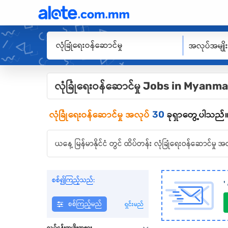
အလုပ်အမျို
လုံခြုံရေးဝန်ဆောင်မှု Jobs in Myanm
လုံခြုံရေးဝန်ဆောင်မှု
အလုပ်
30
ခုရှာတွေ့ပါသည်
ယနေ့ မြန်မာနိုင်ငံ တွင် ထိပ်တန်း လုံခြုံရေးဝန်ဆောင်
စစ်၍ကြည့်သည်:
'
စစ်ကြည့်မည်
ရှင်းမည်
လုပ်ငန်းအမျိုးအစား