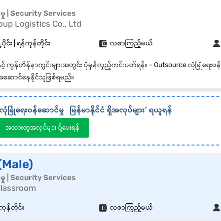
်မှု | Security Services
up Logistics Co., Ltd
ပိုင်း | ရန်ကုန်တိုင်း
လစာကြည့်မယ်
ဆောင်နေနိုင်သူဖြစ်ရမည်။
လုံခြုံရေးဝန်ဆောင်မှု
မြန်မာနိုင်ငံ
ရှိအလုပ်များ' ရယူရန်
အလားတူအလုပ်များ ပို့ပေးရန်
(Male)
်မှု | Security Services
lassroom
ကုန်တိုင်း
လစာကြည့်မယ်