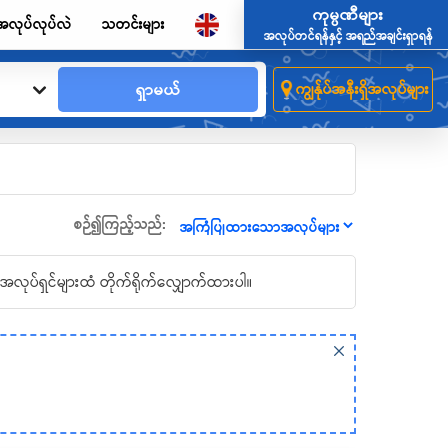
ကုမ္ပဏီများ
အလုပ်လုပ်လဲ
သတင်းများ
အလုပ်တင်ရန်နှင့် အရည်အချင်းရှာရန်
ရှာမယ်
ကျွန်ုပ်အနီးရှိအလုပ်များ
စဉ်၍ကြည့်သည်:
အလုပ်ရှင်များထံ တိုက်ရိုက်လျှောက်ထားပါ။