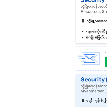
Security
လုံခြုံရေးဝန်ဆောင
Resources Gro
ဒဂုံမြို့သစ်အရှေ့
အကျိုးအမြတ်:
အ
'
Security 
လုံခြုံရေးဝန်ဆောင
Myanmarsar C
မရမ်းကုန်း | ရန်