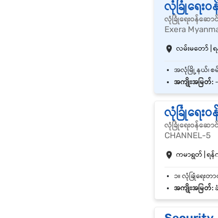
လုံခြုံရေးဝ
လုံခြုံရေးဝန်ဆောင
Exera Myanm
လမ်းမတော် | ရန
အကျိုးအမြတ်:
-
လုံခြုံရေးဝ
လုံခြုံရေးဝန်ဆောင
CHANNEL-5
ကမာရွတ် | ရန်ကု
အကျိုးအမြတ်:
ခ