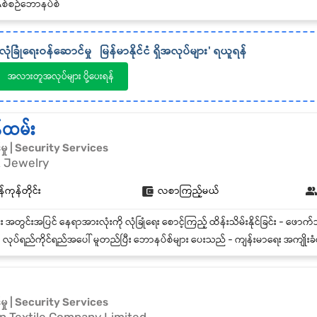
ှစ်စဉ်ဘောနပ်စ်
လုံခြုံရေးဝန်ဆောင်မှု
မြန်မာနိုင်ငံ
ရှိအလုပ်များ' ရယူရန်
အလားတူအလုပ်များ ပို့ပေးရန်
န်ထမ်း
်မှု | Security Services
& Jewelry
်ကုန်တိုင်း
လစာကြည့်မယ်
 လုပ်ရည်ကိုင်ရည်အပေါ် မူတည်ပြီး ဘောနပ်စ်များ ပေးသည် - ကျန်းမာရေး အကျိုးခံစားခွင့်များ ရှိသည် - တ
်မှု | Security Services