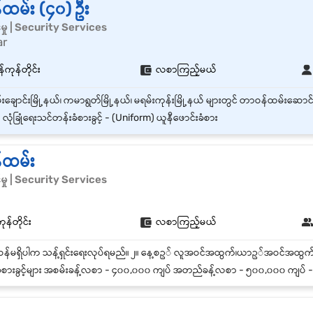
န်ထမ်း (၄၀) ဦး
်မှု | Security Services
ar
်ကုန်တိုင်း
လစာကြည့်မယ်
 လုံခြုံရေးသင်တန်းခံစားခွင့် - (Uniform) ယူနီဖောင်းခံစား
န်ထမ်း
်မှု | Security Services
န်တိုင်း
လစာကြည့်မယ်
ံစားခွင့်များ အစမ်းခန့်လစာ - ၄၀၀,၀၀၀ ကျပ် အတည်ခန့်လစာ - ၅၀၀,၀၀၀ ကျပ် - Unifor