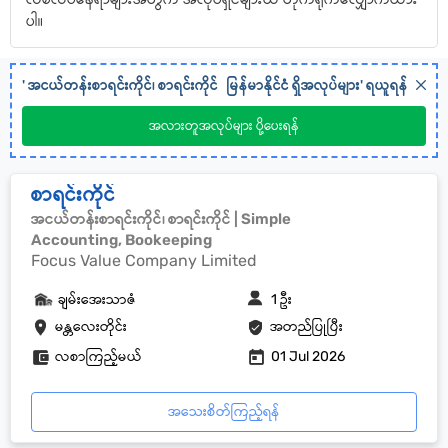
ပါ။
'
အငယ်တန်းစာရင်းကိုင်၊ စာရင်းကိုင်
မြန်မာနိုင်ငံ
ရှိအလုပ်များ' ရယူရန်
အလားတူအလုပ်များ ပို့ပေးရန်
စာရင်းကိုင်
အငယ်တန်းစာရင်းကိုင်၊ စာရင်းကိုင် | Simple
Accounting, Bookeeping
Focus Value Company Limited
ချမ်းအေးသာဇံ
1 ဦး
မန္တလေးတိုင်း
အတည်ပြုပြီး
လစာကြည့်မယ်
01 Jul 2026
အသေးစိတ်ကြည့်ရန်