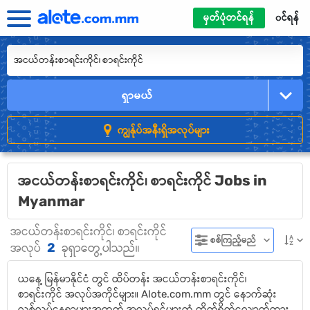
မှတ်ပုံတင်ရန်
၀င်ရန်
ရှာမယ်
ကျွန်ုပ်အနီးရှိအလုပ်များ
အငယ်တန်းစာရင်းကိုင်၊ စာရင်းကိုင် Jobs in
Myanmar
အငယ်တန်းစာရင်းကိုင်၊ စာရင်းကိုင်
စစ်ကြည့်မည်
2
အလုပ်
ခုရှာတွေ့ပါသည်။
ယနေ့ မြန်မာနိုင်ငံ တွင် ထိပ်တန်း အငယ်တန်းစာရင်းကိုင်၊
စာရင်းကိုင် အလုပ်အကိုင်များ။ Alote.com.mm တွင် နောက်ဆုံး
လစ်လပ်နေရာများအတွက် အလုပ်ရှင်များထံ တိုက်ရိုက်လျှောက်ထား