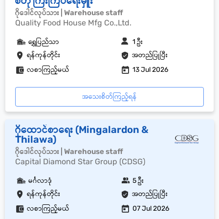
စတို ကြီးကြပ်ရေးမှူး
ဂိုဒေါင်လုပ်သား | Warehouse staff
Quality Food House Mfg Co.,Ltd.
ရွှေပြည်သာ
1 ဦး
ရန်ကုန်တိုင်း
အတည်ပြုပြီး
လစာကြည့်မယ်
13 Jul 2026
အသေးစိတ်ကြည့်ရန်
ဂိုထောင်စာရေး (Mingalardon &
Thilawa)
ဂိုဒေါင်လုပ်သား | Warehouse staff
Capital Diamond Star Group (CDSG)
မင်္ဂလာဒုံ
5 ဦး
ရန်ကုန်တိုင်း
အတည်ပြုပြီး
လစာကြည့်မယ်
07 Jul 2026