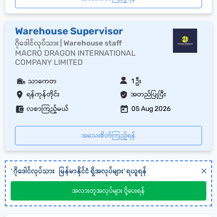
Warehouse Supervisor
ဂိုဒေါင်လုပ်သား | Warehouse staff
MACRO DRAGON INTERNATIONAL
COMPANY LIMITED
သာကေတ
1 ဦး
ရန်ကုန်တိုင်း
အတည်ပြုပြီး
လစာကြည့်မယ်
05 Aug 2026
အသေးစိတ်ကြည့်ရန်
'
ဂိုဒေါင်လုပ်သား
မြန်မာနိုင်ငံ
ရှိအလုပ်များ' ရယူရန်
အလားတူအလုပ်များ ပို့ပေးရန်