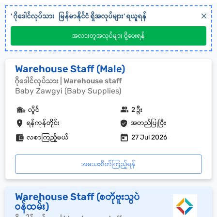
'
ဂိုဒေါင်လုပ်သား
မြန်မာနိုင်ငံ
ရှိအလုပ်များ' ရယူရန်
အလားတူအလုပ်များ ပို့ပေးရန်
Warehouse Staff (Male)
ဂိုဒေါင်လုပ်သား | Warehouse staff
Baby Zawgyi (Baby Supplies)
လှိုင်
2 ဦး
ရန်ကုန်တိုင်း
အတည်ပြုပြီး
လစာကြည့်မယ်
27 Jul 2026
အသေးစိတ်ကြည့်ရန်
Warehouse Staff (စတိုဗူးသွပ်
ဝန်ထမ်း)