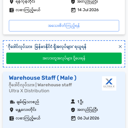
ရန်ကုန်တိုင်း
အတည်ပြုပြီး
လစာကြည့်မယ်
14 Jul 2026
အသေးစိတ်ကြည့်ရန်
'
ဂိုဒေါင်လုပ်သား
မြန်မာနိုင်ငံ
ရှိအလုပ်များ' ရယူရန်
အလားတူအလုပ်များ ပို့ပေးရန်
Warehouse Staff ( Male )
ဂိုဒေါင်လုပ်သား | Warehouse staff
Ultra X Distribution
ချမ်းမြသာစည်
1 ဦး
မန္တလေးတိုင်း
အတည်ပြုပြီး
လစာကြည့်မယ်
06 Jul 2026