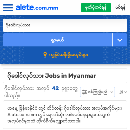
မှတ်ပုံတင်ရန်
၀င်ရန်
ရှာမယ်
ကျွန်ုပ်အနီးရှိအလုပ်များ
ဂိုဒေါင်လုပ်သား Jobs in Myanmar
42
ဂိုဒေါင်လုပ်သား
အလုပ်
ခုရှာတွေ့
စစ်ကြည့်မည်
ပါသည်။
ယနေ့ မြန်မာနိုင်ငံ တွင် ထိပ်တန်း ဂိုဒေါင်လုပ်သား အလုပ်အကိုင်များ။
Alote.com.mm တွင် နောက်ဆုံး လစ်လပ်နေရာများအတွက်
အလုပ်ရှင်များထံ တိုက်ရိုက်လျှောက်ထားပါ။