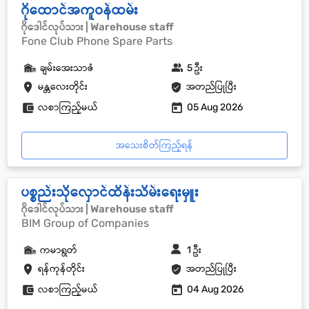
ဂိုထောင်အကူဝန်ထမ်း
ဂိုဒေါင်လုပ်သား | Warehouse staff
Fone Club Phone Spare Parts
ချမ်းအေးသာဇံ
5 ဦး
မန္တလေးတိုင်း
အတည်ပြုပြီး
လစာကြည့်မယ်
05 Aug 2026
အသေးစိတ်ကြည့်ရန်
ပစ္စည်းသိုလှောင်ထိန်းသိမ်းရေးမှူး
ဂိုဒေါင်လုပ်သား | Warehouse staff
BIM Group of Companies
ကမာရွတ်
1 ဦး
ရန်ကုန်တိုင်း
အတည်ပြုပြီး
လစာကြည့်မယ်
04 Aug 2026