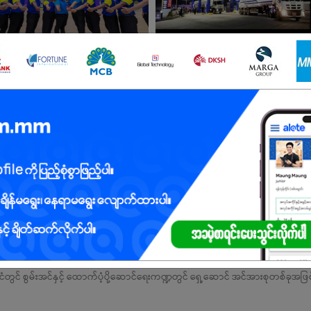
td အလုပ်များ
ရန်ကုန်တိုင်း
2 ဦး
လစာကြည့်မယ်
ရန်ကုန်တိုင်း
1 ဦး
လစာကြည့်မယ်
အလုပ်အားလုံးကိုကြည့်မည်။
င်ငံတွင် စွမ်းအင်နှင့် ထောက်ပံ့ပို့ဆောင်ရေးကဏ္ဍတွင် ရှေ့ဆောင် အင်အားစုတစ်ခုအဖ