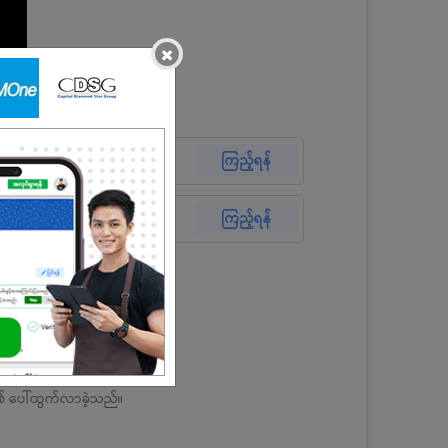
×
လွန်ခဲ့သော ၁ပတ်
ကြည့်ရန်
11 Jun 2026
ကြည့်ရန်
ြစ် ပေါ်ထွက်လာခဲ့သည်။