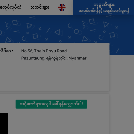
ကုမ္ပဏီများ
အလုပ်လုပ်လဲ
သတင်းများ
အလုပ်တင်ရန်နှင့် အရည်အချင်းရှာရန်
လိပ်စာ :
No 36, Thein Phyu Road,
Pazuntaung.,ရန်ကုန်တိုင်း, Myanmar
သင့်တော်ရာအလုပ် ခေါ်ရန်လျှောက်ပါ!