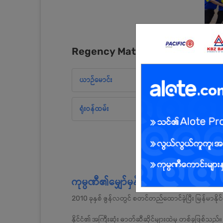
Regency Material Trading Co.,L
ယာဉ်မောင်း
ရုံးဝန်ထမ်း
ကုမ္ပဏီ၏မျှော်မှန်းချက်နှင့်တာဝန်
2010 ခုနှစ် ဇွန်လတွင် စတင်တည်ထောင်ခဲ့ပြီး မြန်မာနို
နိုင်ငံ၏ အကြီးဆုံး ဓာတ်ဆီဆိုင်များထဲမှ တစ်ခုဖြစ်သည်။