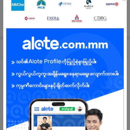
Hnin Si Kone Street & Min Ye Kyaw Zwar Road,
Alone Township, Yangon, Myanmar.,High Tech
Concrete. No.(1/B), Yan Gyi Aung Road, Thaketa
Industrial Estate, Thaketa Township,
Yangon.,ရန်ကုန်တိုင်း, Myanmar
သင့်တော်ရာအလုပ် ခေါ်ရန်လျှောက်ပါ!
ကုမ္ပဏီ၏မျှော်မှန်းချက်နှင့်တာဝန်
Shwe Taung Building Materials သည် မြန်မာနိုင်ငံတွင် ဘိလပ်မြေ၊ အသ
င့်ဖျော်ကွန်ကရစ် ၊ အသင့်သုံးကွန်ကရစ်ပြားနှင့် ဆက်စပ်ဝန်ဆောင်မှုများ
ထုတ်လုပ်ခြင်း ၊ ထောက်ပံ့ခြင်းလုပ်ငန်းများအတွက် ထိပ်တန်းလုပ်ငန်းတစ်ခု
ဖြစ်သည်။ ကျွန်ုပ်တို့သည် မြန်မာနိုင်ငံရှိ ကွန်ကရစ်ထုတ်လုပ်မှုလုပ်ငန်းများ
တွင် ပထမဆုံးသော ISO (9001:2000) အသိအမှတ်ပြု လက်မှတ်ရထား
သော ကုမ္ပဏီဖြစ်ပြီး လုပ်ငန်းခွင် ကျား၊မ တန်းတူညီမျှမှုအတွက် EDGE
အသိအမှတ်ပြု လက်မှတ် ရရှိထားပါသည်။ ပြည်တွင်းတွင် နိုင်ငံတကာအဆင့်
မီ ဘိလပ်မြေ၊ အသင့်ဖျော်ကွန်ကရစ် ၊ အသင့်သုံးကွန်ကရစ်ပြားများကို
ထုတ်လုပ်ခြင်းဖြင့် နိုင်ငံတော် ဖွံ့ဖြိုးတိုးတက်ရေး ကုန်ကျစရိတ်ကို သက်သာ