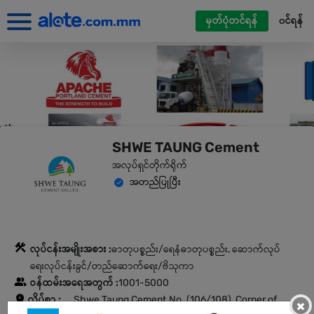
မှတ်ပုံတင်ရန်
၀င်ရန်
SHWE TAUNG Cement
အလုပ်ရှင်တိုက်ရိုက်
အတည်ပြုပြီး
လုပ်ငန်းအမျိုးအစား :
ဓာတုပစ္စည်း/ရေနံဓာတုပစ္စည်း, ဆောက်လုပ်
ရေးလုပ်ငန်းခွင်/တည်ဆောက်ရေး/ဗိသုကာ
ဝန်ထမ်းအရေအတွက် :
1001-5000
လိပ်စာ :
Shwe Taung Cement.No. (106/108), Corner of
×