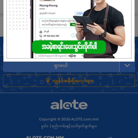
စေပြီး ပိုမိုကောင်းမွန်သော ဖွံ့ဖြိုးတိုးတက်မှုများအတွက် ဖန်တီးပေးပါသည်။
သင့်တော်ရာအလုပ် ခေါ်ရန်လျှောက်ပါ!
ရှာမယ်
ကျွန်ုပ်အနီးရှိအလုပ်များ
Copyright
© 2026 ALOTE.com.mm
မူဝါဒ
|
စည်းကမ်းနှင့်သတ်မှတ်ချက်များ
ALOTE.COM.MM