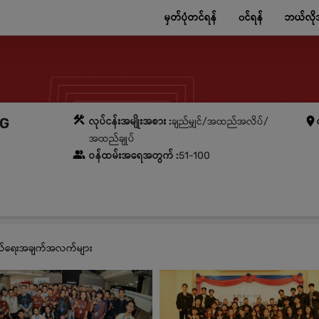
မှတ်ပုံတင်ရန်
၀င်ရန်
ဘယ်လို
NG
လုပ်ငန်းအမျိုးအစား :
ချည်မျှင်/အထည်အလိပ်/
အထည်ချုပ်
ဝန်ထမ်းအရေအတွက် :
51-100
ုယ်ရေးအချက်အလက်များ