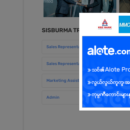
SISBURMA TRADING Co.,Ltd အလုပ
Sales Representative (Store)
Sales Representative (Store)
Marketing Assistant
Admin