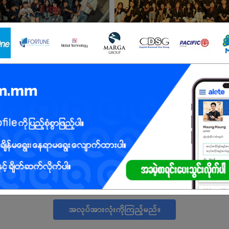
်များ
ရန်ကုန်တိုင်း
10 ဦး
လစာကြည့်မယ်
ရန်ကုန်တိုင်း
10 ဦး
လစာကြည့်မယ်
ရန်ကုန်တိုင်း
5 ဦး
လစာကြည့်မယ်
ရန်ကုန်တိုင်း
1 ဦး
လစာကြည့်မယ်
အလုပ်အားလုံးကိုကြည့်မည်။