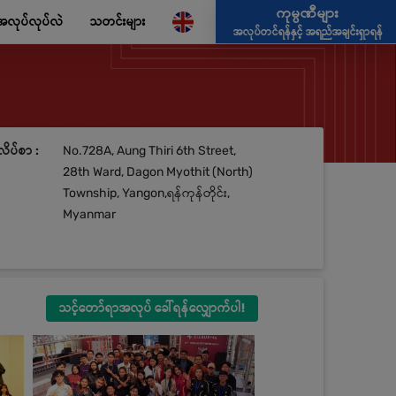
ကုမ္ပဏီများ
အလုပ်လုပ်လဲ
သတင်းများ
အလုပ်တင်ရန်နှင့် အရည်အချင်းရှာရန်
လိပ်စာ :
No.728A, Aung Thiri 6th Street,
28th Ward, Dagon Myothit (North)
Township, Yangon,ရန်ကုန်တိုင်း,
Myanmar
သင့်တော်ရာအလုပ် ခေါ်ရန်လျှောက်ပါ!