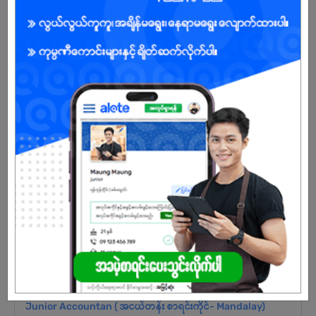
အရောင်းမြှင့်တင်ရေး၀န်ထမ်း - Brand Ambassador
25 Jul 2026
ရန်ကုန်တိုင်း
16 ဦး
လစာကြည့်မယ်
ကြည့်ရန်
အရောင်းကိုယ်စားလှယ် ( Modern Trade & Horeca )
10 Jul 2026
ရန်ကုန်တိုင်း
5 ဦး
လစာကြည့်မယ်
ကြည့်ရန်
Junior Accountan ( အငယ်တန်း စာရင်းကိုင်- Mandalay)