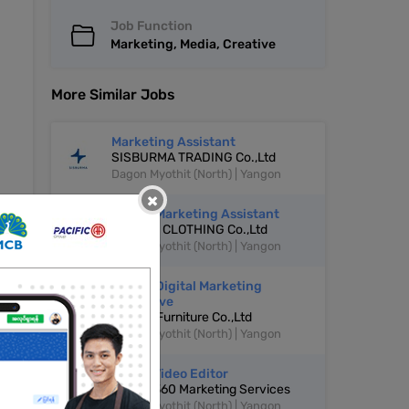
Job Function
Marketing, Media, Creative
More Similar Jobs
Marketing Assistant
SISBURMA TRADING Co.,Ltd
Dagon Myothit (North) | Yangon
×
Digital Marketing Assistant
MINUSX CLOTHING Co.,Ltd
Dagon Myothit (North) | Yangon
Junior Digital Marketing
Executive
Jupiter Furniture Co.,Ltd
Dagon Myothit (North) | Yangon
TikTok Video Editor
Lucida 360 Marketing Services
Dagon Myothit (North) | Yangon