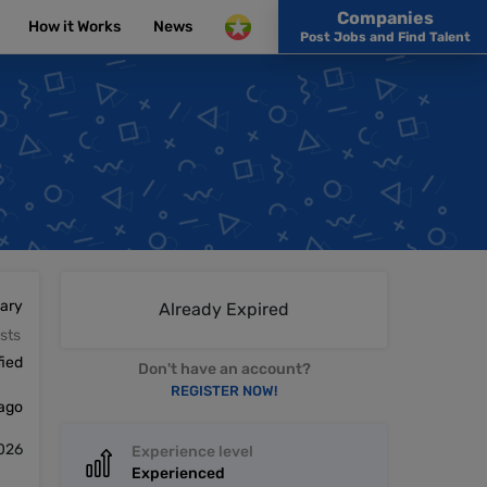
Companies
How it Works
News
Post Jobs and Find Talent
lary
Already Expired
sts
fied
Don't have an account?
REGISTER NOW!
 ago
2026
Experience level
Experienced