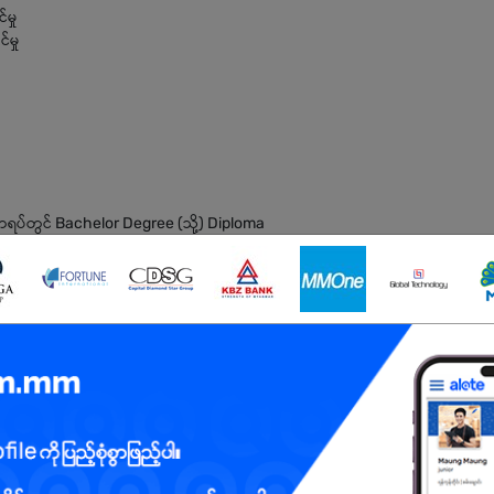
မှု
်မှု
ရပ်တွင် Bachelor Degree (သို့) Diploma
 ဦးစားပေး