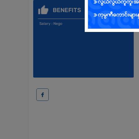
BENEFITS
Salary : Nego