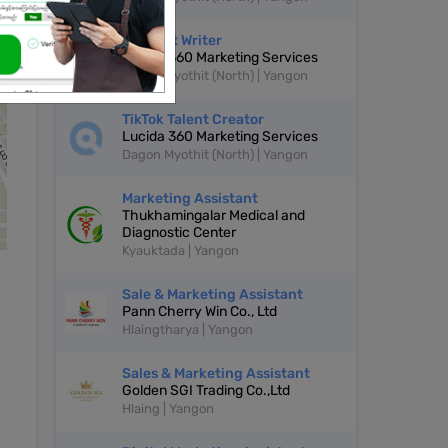
Content Writer
Lucida 360 Marketing Services
Dagon Myothit (North) | Yangon
TikTok Talent Creator
Lucida 360 Marketing Services
Dagon Myothit (North) | Yangon
Marketing Assistant
Thukhamingalar Medical and
Diagnostic Center
Kyauktada | Yangon
Sale & Marketing Assistant
Pann Cherry Win Co., Ltd
Hlaingtharya | Yangon
Sales & Marketing Assistant
Golden SGI Trading Co.,Ltd
Hlaing | Yangon