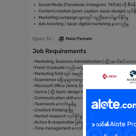
Social Media (Facebook, Instagram, TikTok) ကို စီမံနိုင်
Content creation (post, caption, basic design) လုပ်နိုင
Marketing campaign များတွင် ကူညီဆောင်ရွက်နိုင်မှု
Ads boosting / basic digital marketing နားလည်မှု
Open To :
Male/Female
Job Requirements
-Marketing, Business Administration (သို့) ဆက်စပ်ဘာသာ
-Fresh Graduate လည်း လျှောက်ထားနိုင်
-Marketing field တွင် အနည်းဆုံး (1–2) နှစ်အတွေ့အကြုံရှိသူ
-Experience မရှိသူများအတွက် Training ပေးနိုင်
-Microsoft Office (Word, Excel)
-Canva (သို့) basic design tools အသုံးပြုနိုင်မှု
-Communication skill ကောင်းမွန်မှု
-Teamwork ကောင်းမွန်မှု
-Creative thinking ရှိမှု
-Market research လုပ်နိုင်မှု
-Active & responsible ဖြစ်မှု
-Time management ကောင်းမွန်မှု