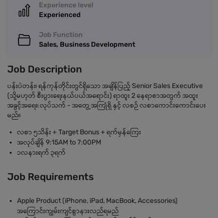
Experience level
Experienced
Job Function
Sales, Business Development
Job Description
ပန်းပဲတန်း၊ ရန်ကုန်တိုင်းတွင်ရှိသော အချိန်ပြည့် Senior Sales Executive
(သို့မဟုတ် စီးပွားရေးနယ်ပယ်အရောင်း) ရာထူး 2 နေရာစာအတွက် အထူး
အခွင့်အရေး၊ လုပ်သက် - အတွေ့အကြုံရှိ နှင့် လစဉ် လစာကောင်းကောင်းပေး
မည်။
လစာ ၅သိန်း + Target Bonus + ရက်မှန်ကြေး
အလုပ်ချိန် 9:15AM to 7:00PM
၁လနားရက် ၃ရက်
Job Requirements
Apple Product (iPhone, iPad, MacBook, Accessories)
အကြောင်းကျွမ်းကျင်စွာနားလည်ရမည်