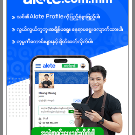
Male/Female
Open To :
Already Expired
Don't have an account?
REGISTER NOW!
More Similar Jobs
အရောင်းဝန်ထမ်း
Shwe Taik Wholesales & Retail Center
Pabedan | Yangon