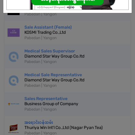
Sales Representative (Female)
Phyo Group Enterprise Co.,Ltd
Pabedan | Yangon
Sale Assistant (Female)
KOSMI Trading Co.,Ltd
Pabedan | Yangon
Medical Sales Supervisor
Diamond Star Way Group Co.ltd
Pabedan | Yangon
Medical Sale Representative
Diamond Star Way Group Co.ltd
Pabedan | Yangon
Sales Representative
Business Group of Company
Pabedan | Yangon
အရောင်းဝန်ထမ်း
Thuriya Win Int'l Co.,Ltd (Nagar Pyan Tea)
Pabedan | Yangon