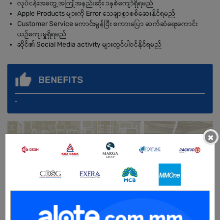
လုပ်ငန်းအတွေ့အကြုံအနည်းဆုံး ၁နှစ်ကျော်ရှိရမည်
Apple Products များကို Error သေချာစွာစစ်ဆေးနိုင်ရမည်
Customer Service ကောင်းမွန်ပြီး စကားပြော ဆက်ဆံရေးကောင်း
ယဉ်ကျေးမှုရှိရမည်
ဆိုင်၏ Social Media activity များတွင်ပါဝင်နိုင်ရမည်
BENEFITS
-
×