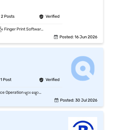
2 Posts
Verified
ရန်ကုန်မြို့တွင်းရှိ မိမိနေထိုင်ရာမြို့နယ် နှင့်နီးစပ်သောဆိုင်များတွင် တာဝန်ချထားပေးမည်ဖြစ်ပါသည်။ Finger Print Software အသုံးပြုရပါမည်။ Operation အရ လိုအပ်သည်များအား ကူညီဆောင်ရွက်ရမည်။ ရုံးချုပ်နှင့်ချိတ်ဆက်၍ လိုအပ်သည်များလုပ်ဆောင်ရမည်။ အသင်းအဖွဲ့နှင့်ပူးပေါင်းလုပ်ဆောင်နိုင်ရပါမည်။
Posted: 16 Jun 2026
1 Post
Verified
Admin Staff သည် ရုံး၏ နေ့စဉ် Administrative လုပ်ငန်းများကို စနစ်တကျ စီမံဆောင်ရွက်ပြီး Office Operation များ ချောမွေ့စေရန် ပံ့ပိုးကူညီရမည့် Position ဖြစ်သည်။ Key Responsibilities Daily Administrative Tasks များကို ဆောင်ရွက်ခြင်း Office Documents, Files နှင့် Records များကို စနစ်တကျ ထိန်းသိမ်းခြင်း Phone Call, Email နှင့် Incoming/Outgoing Letters များကို Handle လုပ်ခြင်း Office Supplies များ စစ်ဆေးပြီး လိုအပ်သည်များ ဝယ်ယူစီစဉ်ခြင်း Meeting Arrangement နှင့် Schedule Management ပြုလုပ်ခြင်း Staff Attendance, Leave Record များ Update ပြုလုပ်ခြင်း Visitors နှင့် Guests များကို Reception & Assistance ပေးခြင်း Office Cleanliness နှင့် Maintenance ပိုင်းကို စောင့်ကြည့်ထိန်းသိမ်းခြင်း Other Departments များနှင့် Coordination ပြုလုပ်ခြင်း Daily / Weekly / Monthly Report များ ပြုလုပ်တင်ပြခြင်း Management မှ ပေးအပ်သော အခြားတာဝန်များ ဆောင်ရွက်ခြင်း
Posted: 30 Jul 2026