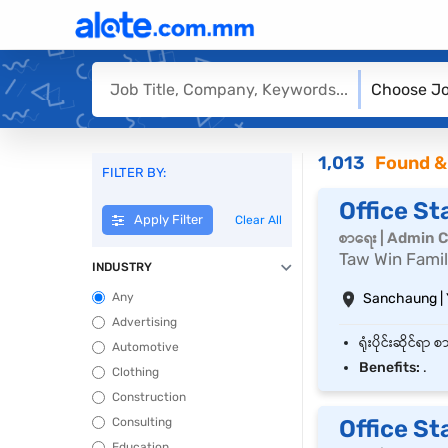
Choose Jo
1,013
Found &
FILTER BY:
Office St
Apply Filter
Clear All
စာရေး | Admin C
Taw Win Famil
INDUSTRY
Any
Sanchaung |
Advertising
Automotive
Benefits:
.
Clothing
Construction
Consulting
Office St
Education