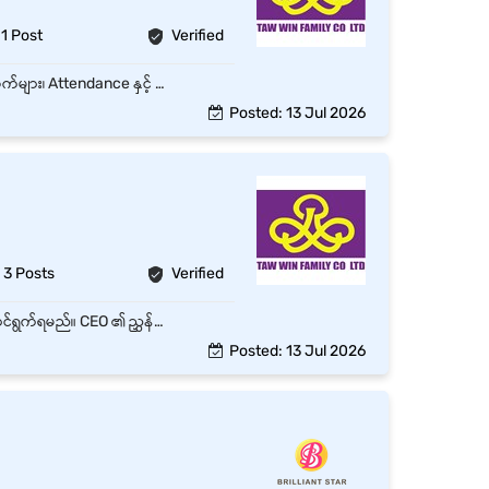
1 Post
Verified
ဝန်ထမ်းခေါ်ယူရေး (Recruitment) လုပ်ငန်းစဉ်များကို ကူညီဆောင်ရွက်ရမည်။ ဝန်ထမ်းအချက်အလက်များ၊ Attendance နှင့် Leave Record များကို စနစ်တကျ ထိန်းသိမ်းရမည်။ HR နှင့် Admin ဆိုင်ရာ စာရွက်စာတမ်းများကို ပြင်ဆင်ထိန်းသိမ်းရမည်။ ရုံးပိုင်းဆိုင်ရာ နေ့စဉ်လုပ်ငန်းများကို ကူညီဆောင်ရွက်ရမည်။ HR Report နှင့် Admin Report များကို ပြင်ဆင်တင်ပြရမည်။ Confidential Information များကို လုံခြုံစွာ ထိန်းသိမ်းရမည်။ Management မှ ပေးအပ်သော အခြားတာဝန်များကို ထမ်းဆောင်ရမည်။
Posted: 13 Jul 2026
3 Posts
Verified
CEO ၏ နေ့စဉ် အလုပ်အစီအစဉ်များ၊ Appointment များနှင့် Meeting Schedule များကို စီစဉ်ဆောင်ရွက်ရမည်။ CEO ၏ ညွှန်ကြားချက်များကို သက်ဆိုင်ရာဌာနများသို့ ဆက်သွယ်ပေးပြီး Follow-up ပြုလုပ်ရမည်။ Meeting Agenda၊ Minutes နှင့် Report များကို ပြင်ဆင်တင်ပြရမည်။ CEO ၏ ခရီးစဉ်များနှင့် လုပ်ငန်းဆိုင်ရာ အစီအစဉ်များကို စီစဉ်ပေးရမည်။ Confidential Information များကို လုံခြုံစွာ ထိန်းသိမ်းရမည်။ Daily Report နှင့် လိုအပ်သော Report များကို အချိန်မီ တင်ပြရမည်။ လိုအပ်ပါက ခရီးသွားလာခြင်းနှင့် အချိန်ပိုဆင်းခြင်းများ ပြုလုပ်နိုင်ရမည်။ Management မှ ပေးအပ်သော အခြားတာဝန်များကို ထမ်းဆောင်ရမည်။
Posted: 13 Jul 2026