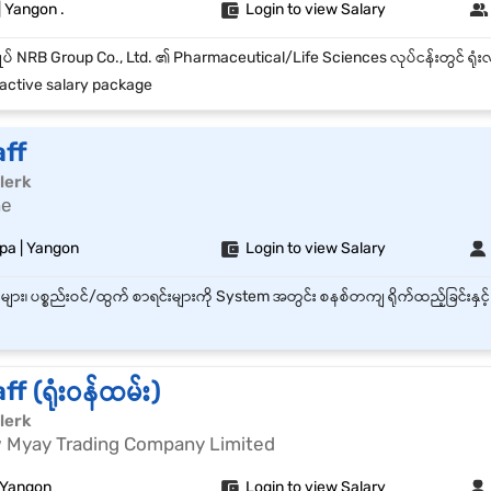
 Yangon .
Login to view Salary
active salary package
aff
lerk
ne
pa | Yangon
Login to view Salary
f (ရုံးဝန်ထမ်း)
lerk
Myay Trading Company Limited
 Yangon
Login to view Salary