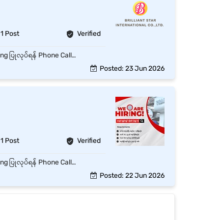
1 Post
Verified
Office နေ့စဉ်လုပ်ငန်းများကို စနစ်တကျ ဆောင်ရွက်ရန် Documents များကို စီစဉ်ထိန်းသိမ်းပြီး Filing ပြုလုပ်ရန် Phone Call, Email နှင့် Customer Inquiry များကို ဖြေကြားပေးရန် Data Entry နှင့် Report များ ပြုလုပ်တင်ပြရန် Office Supplies များကို စစ်ဆေးပြီး လိုအပ်သည်များ တင်ပြရန် သက်ဆိုင်ရာ Department များနှင့် ပူးပေါင်းဆောင်ရွက်ရန် Meeting Schedule နှင့် Appointment များ စီစဉ်ပေးရန် Management မှ ပေးအပ်သော တာဝန်များကို အချိန်မီ ဆောင်ရွက်ရန်
Posted: 23 Jun 2026
1 Post
Verified
Office နေ့စဉ်လုပ်ငန်းများကို စနစ်တကျ ဆောင်ရွက်ရန် Documents များကို စီစဉ်ထိန်းသိမ်းပြီး Filing ပြုလုပ်ရန် Phone Call, Email နှင့် Customer Inquiry များကို ဖြေကြားပေးရန် Data Entry နှင့် Report များ ပြုလုပ်တင်ပြရန် Office Supplies များကို စစ်ဆေးပြီး လိုအပ်သည်များ တင်ပြရန် သက်ဆိုင်ရာ Department များနှင့် ပူးပေါင်းဆောင်ရွက်ရန် Meeting Schedule နှင့် Appointment များ စီစဉ်ပေးရန် Management မှ ပေးအပ်သော တာဝန်များကို အချိန်မီ ဆောင်ရွက်ရန်
Posted: 22 Jun 2026