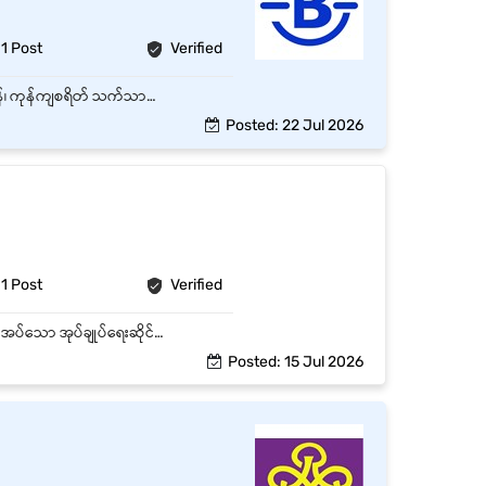
1 Post
Verified
ရုံးသုံးပစ္စည်း စီမံခန့်ခွဲခြင်း: ရုံးသုံးပစ္စည်းများနှင့် စာရေးကိရိယာ လက်ကျန်များကို စိစစ်စောင့်ကြည့်ရန်၊ ကုန်ကျစရိတ် သက်သာပြီး အချိန်မီ ဝယ်ယူနိုင်ရေး သေချာစေရန်။ ယာဉ်စီမံခန့်ခွဲမှု: ရုံးပိုင်မော်တော်ယာဉ်များကို ထိန်းသိမ်းခြင်း၊ စိစစ်စောင့်ကြည့်ခြင်းနှင့် ပြုပြင်ထိန်းသိမ်းခြင်းများကို ကူညီဆောင်ရွက်ရန်။ ဝယ်ယူမှု အော်ဒါ (PO) ညှိနှိုင်းခြင်း: ဝယ်ယူမှုအော်ဒါများအတွက် စိုက်ခင်း/လုပ်ငန်းခွင် (Sites) များနှင့် ကုန်ပစ္စည်း ပံ့ပိုးသူများ (Suppliers) ထံ အမြဲမပြတ် ဆက်သွယ်ညှိနှိုင်းရန်။ စက်ပစ္စည်း စာရင်းဇယား ပြုစုခြင်း: ရုံးနှင့် လုပ်ငန်းခွင်အားလုံးရှိ စက်ပစ္စည်းများနှင့် ကိရိယာများ၏ အကျဉ်းချုပ် စာရင်းကို ပြုစုရန်။ ပို့ဆောင်ရေး ညှိနှိုင်းပေးခြင်း: ဝယ်ယူထားသော ပစ္စည်းများ (PO) အချိန်မီ ရောက်ရှိ စေရေးအတွက် ယာဉ်တောင်းခံမှု၊ ယာဉ်များနှင့် ယာဉ်မောင်းများကို စီစဉ်ညှိနှိုင်းပေးရန်။ စာရွက်စာတမ်းနှင့် စာရင်းဇယား ထိန်းသိမ်းခြင်း: ဖိုင်တွဲစနစ်များကို ထိန်းသိမ်းခြင်း၊ အစီရင်ခံစာများ ပြင်ဆင်ခြင်း၊ စာရွက်စာတမ်းများ ရေးဆွဲခြင်းနှင့် ဒေတာအချက်အလက်များကို ရယူထိန်းသိမ်းခြင်း။ အထွေထွေ ဆက်သွယ်ရေး: ဖုန်းကောလ်များ လက်ခံဖြေကြားခြင်းအပါအဝင် အပြန်အလှန် ဆက်သွယ်ရေးများ လုပ်ဆောင်ရန်နှင့် လုပ်ငန်းခွင်ရှိ စတော်ကင်း စစ်ဆေးခြင်းများကို ဆောင်ရွက်ရန်။ စီမံခန့်ခွဲသူများနှင့် ညှိနှိုင်းခြင်း: အထက်လူကြီး/စီမံခန့်ခွဲသူများနှင့် အမြဲမပြတ် ပူးပေါင်းဆောင်ရွက်ရန်။
Posted: 22 Jul 2026
1 Post
Verified
ရာထူးအကျဉ်းချုပ် Admin Junior Executive သည် ရုံးလုပ်ငန်းများ ချောမွေ့စွာ လည်ပတ်နိုင်ရန် လိုအပ်သော အုပ်ချုပ်ရေးဆိုင်ရာ လုပ်ငန်းများကို ကူညီဆောင်ရွက်ပေးရမည်ဖြစ်သည်။ စာရွက်စာတမ်းများ စီမံထိန်းသိမ်းခြင်း၊ ရုံးသုံးပစ္စည်းများ စီမံခန့်ခွဲခြင်း၊ အစည်းအဝေးများ စီစဉ်ပေးခြင်းနှင့် အခြားသော အုပ်ချုပ်ရေးဆိုင်ရာ လုပ်ငန်းများကို တာဝန်ယူဆောင်ရွက်ရမည်ဖြစ်သည်။ အဓိကတာဝန်များ (Job Description) ရုံးဆိုင်ရာ စာရွက်စာတမ်းများကို စနစ်တကျ သိမ်းဆည်းထိန်းသိမ်းခြင်း။ ဝင်စာ၊ ထွက်စာများနှင့် အီးမေးလ်များကို စီမံခန့်ခွဲခြင်း။ အစည်းအဝေးများ၊ ချိန်းဆိုမှုများနှင့် ရုံးတွင်း အစီအစဉ်များကို ညှိနှိုင်းဆောင်ရွက်ခြင်း။ ရုံးသုံးပစ္စည်းများ ဝယ်ယူခြင်း၊ စာရင်းထိန်းသိမ်းခြင်းနှင့် လိုအပ်ချက်များကို စောင့်ကြည့်ခြင်း။ လစဉ်၊ အပတ်စဉ် Report များ ပြင်ဆင်ပေးခြင်း။ ကားလမ်းကြောင်းများကို သေချာစွာ စီစဉ်၍ ယာဉ်အသုံးပြုမှုများကို ထိရောက်စွာ စီမံခန့်ခွဲနိုင်ရမည်။ ရုံးသုံးယာဉ်များ၏ လမ်းကြောင်းနှင့် အသုံးပြုမှုအခြေအနေများကို စောင့်ကြည့်စီမံနိုင်ရမည်။ ယာဉ်လမ်းကြောင်းများကို သေချာစွာ စစ်ဆေး၍ အချိန်မီ သွားလာနိုင်ရန် ညှိနှိုင်းဆောင်ရွက်ရမည်။ Driver များနှင့် ညှိနှိုင်း၍ ကားလမ်းကြောင်းများကို စနစ်တကျ စီမံခန့်ခွဲနိုင်ရမည်။ ရုံးသန့်ရှင်းရေး၊ ပြုပြင်ထိန်းသိမ်းရေးနှင့် Vendor များနှင့် ဆက်သွယ်ညှိနှိုင်းခြင်း။ ဝန်ထမ်းများ၏ Attendance နှင့် Admin Record များကို Update ပြုလုပ်ခြင်း။ Company Event များနှင့် Internal Activity များအတွက် ပံ့ပိုးကူညီခြင်း။ Management မှ တာဝန်ပေးအပ်သော အခြား Admin ဆိုင်ရာ လုပ်ငန်းများကို ဆောင်ရွက်ခြင်း။
Posted: 15 Jul 2026