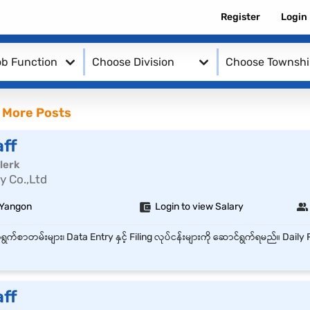
Register
Login
b Function
Choose Division
Choose Townsh
 More Posts
aff
lerk
y Co.,Ltd
 Yangon
Login to view Salary
aff