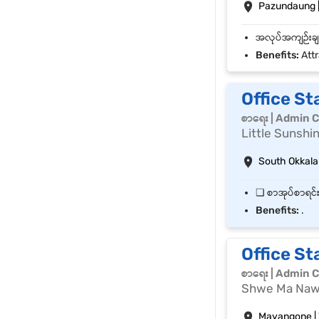
Pazundaung |
Benefits:
Attr
Office St
စာရေး | Admin C
Little Sunshi
South Okkala
Benefits:
.
Office Staf
စာရေး | Admin C
Shwe Ma Naw 
Mayangone |