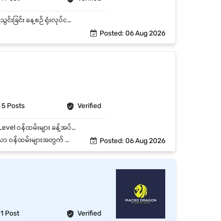
ရုံးပိုင်းဆိုင်ရာ စာရွက်စာတမ်းများကို စီမံဆောင်ရွက်ခြင်း Computer ဖြင့် စာရိုက်ခြင်းနှင့် Data ထည့်သွင်းခြင်း နေ့စဉ် ရုံးလုပ်ငန်းများကို ကူညီဆောင်ရွက်ခြင်း အသင်းအဖွဲ့နှင့်တက်ကြွစွာပူးပေါင်းဆောင်ရွက်နိုင်ခြင်း
Posted: 06 Aug 2026
5 Posts
Verified
Job Summary 1 Stop Printing Service တွင် Printing Office Staff အဖြစ် လုပ်ကိုင်ရန် Entry Level ဝန်ထမ်းများ ခန့်အပ်မည်။ Key Responsibilities ● Pdf file မှ Pint ထုတ်ရမည်။ ● မိမိ print ထုတ်ထားသော စာအုပ်များ၏ အရေအတွက်နှင့် အရည်အသွေးကို တိကျစွာ တာဝန်ယူနိုင်ရမည်။ ● တာဝန်ယူမှုရှိပြီး သင်ယူလိုစိတ် ရှိရမည်။ ● Print မထုတ်မီ File စစ်ဆေးခြင်း Paper Size နှင့် Color Setting များကို စစ်ဆေးနိုင်ရမည်။ ● Customer လိုအပ်ချက် အတိုင်း Print ထုတ်ရမည်။ ● ကွန်ပျူတာ အခြေခံ တတ်မြောက်ပြီးသူ ဖြစ်ရမည်။
်း တနင်္ဂနွေနေ့တိုင်း ပိတ်သည်။
Posted: 06 Aug 2026
1 Post
Verified