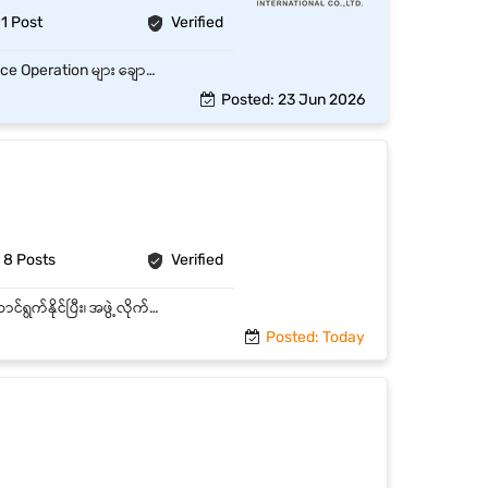
1 Post
Verified
Admin Staff သည် ရုံး၏ နေ့စဉ် Administrative လုပ်ငန်းများကို စနစ်တကျ စီမံဆောင်ရွက်ပြီး Office Operation များ ချောမွေ့စေရန် ပံ့ပိုးကူညီရမည့် Position ဖြစ်သည်။ Key Responsibilities Daily Administrative Tasks များကို ဆောင်ရွက်ခြင်း Office Documents, Files နှင့် Records များကို စနစ်တကျ ထိန်းသိမ်းခြင်း Phone Call, Email နှင့် Incoming/Outgoing Letters များကို Handle လုပ်ခြင်း Office Supplies များ စစ်ဆေးပြီး လိုအပ်သည်များ ဝယ်ယူစီစဉ်ခြင်း Meeting Arrangement နှင့် Schedule Management ပြုလုပ်ခြင်း Staff Attendance, Leave Record များ Update ပြုလုပ်ခြင်း Visitors နှင့် Guests များကို Reception & Assistance ပေးခြင်း Office Cleanliness နှင့် Maintenance ပိုင်းကို စောင့်ကြည့်ထိန်းသိမ်းခြင်း Other Departments များနှင့် Coordination ပြုလုပ်ခြင်း Daily / Weekly / Monthly Report များ ပြုလုပ်တင်ပြခြင်း Management မှ ပေးအပ်သော အခြားတာဝန်များ ဆောင်ရွက်ခြင်း
Posted: 23 Jun 2026
8 Posts
Verified
Job Summary Abeona Myanmar Travels & Tours တွင် ရုံးလုပ်ငန်းများကို စနစ်တကျကူညီဆောင်ရွက်နိုင်ပြီး၊ အဖွဲ့လိုက်ပူးပေါင်းလုပ်ဆောင်နိုင်သော တက်ကြွသည့် ဝန်ထမ်းများကို ရှာဖွေနေပါသည်။ Key Responsibilities ● နေ့စဉ်ရုံးလုပ်ငန်းများ၊ ဖိုင်တွဲစီမံခန့်ခွဲမှုနှင့် စာရွက်စာတမ်းများကို စနစ်တကျ ဆောင်ရွက်ရန်။ ● Microsoft Word၊ Excel အသုံးပြု၍ စာရင်းပြုစုခြင်းများ လုပ်ဆောင်ရန်။ ● ဆက်သွယ်ရေးကောင်းမွန်စွာဖြင့် ခရီးသည်များနှင့် ရုံးတွင်းပိုင်းအဖွဲ့များကို ကူညီဆက်ဆံရန်။ ● လုပ်ငန်းတာဝန်များကို တာဝန်ယူမှုရှိစွာ လုပ်ဆောင်ပြီး အချိန်မီ ပြီးမြောက်အောင် ဆောင်ရွက်ရန်။ ● Teamwork ဖြင့် ပူးပေါင်းလုပ်ကိုင်ကာ ရုံးလုပ်ငန်းများကို အထောက်အကူပြုရန်။
Posted: Today