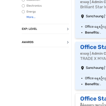
စာရေး | Admin C
Electronics
Brilliant Sta
Energy
Sanchaung |
EXP: LEVEL
Benefits:
.
AWARDS
Office St
စာရေး | Admin C
TRADE X MYA
Sanchaung |
Benefits:
.
Office Staf
စီမံရေးရာ၊ အလုပ်