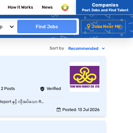
Companies
How it Works
News
Post Jobs and Find Talent
ip
Find Jobs
Jobs Near Me
Sort by
2 Posts
Verified
ရုံးပိုင်းဆိုင်ရာ စာရွက်စာတမ်းများ၊ Data Entry နှင့် Filing လုပ်ငန်းများကို ဆောင်ရွက်ရမည်။ Daily Report နှင့် လိုအပ်သော Report များကို ပြင်ဆင်တင်ပြရမည်။ ဌာနအသီးသီး၏ ရုံးပိုင်းဆိုင်ရာ လုပ်ငန်းများကို ကူညီဆောင်ရွက်ရမည်။ ရုံးသုံးပစ္စည်းများကို စနစ်တကျ စီမံထိန်းသိမ်းရမည်။ Management မှ ပေးအပ်သော အခြားတာဝန်များကို ထမ်းဆောင်ရမည်။
Posted: 13 Jul 2026