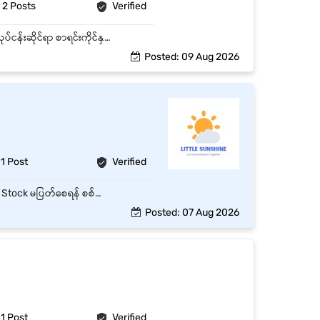
2 Posts
Verified
အလုပ်အကျဉ်းချုပ် NRB Group Co., Ltd. ၏ Pharmaceutical/Life Sciences လုပ်ငန်းတွင် ရုံးလုပ်ငန်းဆိုင်ရာ စာရင်းကိုင်နှင့် အတွင်းရေးတာဝန်များကို တိကျစွာ ဆောင်ရွက်ရန် Experienced ဝန်ထမ်းတစ်ဦး လိုအပ်ပါသည်။ Pazundaung, Yangon တွင် အဖွဲ့လိုက်အလုပ်လုပ်နိုင်သူများ လျှောက်ထားနိုင်ပါသည်။ အဓိကတာဝန်များ ● နေ့စဉ်ရုံးလုပ်ငန်းများနှင့် စာရွက်စာတမ်းများကို စနစ်တကျ စီမံထိန်းသိမ်းခြင်း ● ငွေစာရင်း၊ ဝင်ငွေ/ထွက်ငွေ ဆိုင်ရာ အချက်အလက်များကို တိကျမှန်ကန်စွာ မှတ်တမ်းတင်ခြင်း ● Invoice, Receipt, Payment စာရွက်စာတမ်းများကို စစ်ဆေးပြီး သက်ဆိုင်ရာဌာနများနှင့် ညှိနှိုင်းခြင်း ● Excel နှင့် Office software များကို အသုံးပြု၍ report များ ပြုစုတင်ပြခြင်း ● အထက်လူကြီးများ၏ လိုအပ်ချက်အတိုင်း အခြားရုံးလုပ်ငန်းများကို ကူညီဆောင်ရွက်ခြင်း
Posted: 09 Aug 2026
1 Post
Verified
❏ စာအုပ်စာရင်းများ၊ ပစ္စည်းဝင်/ထွက် စာရင်းများကို System အတွင်း စနစ်တကျ ရိုက်ထည့်ခြင်းနှင့် Stock မပြတ်စေရန် စစ်ဆေးခြင်း။ ❏ အွန်လိုင်းမှ မှာယူသော စာအုပ်အော်ဒါများကို ပြင်ဆင်ခြင်း၊ ပို့ဆောင်ရေး (Delivery/Courier) စာရင်းများ စီစဉ်ပေးခြင်း။ ❏ ဆိုင်၏ နေ့စဉ် ဝင်ငွေ/ထွက်ငွေ စာရင်းအကျဉ်း ပြုစုခြင်းနှင့် အထွေထွေ ရုံးသုံးစာရွက်စာတမ်းများကို ထိန်းသိမ်းခြင်း။
Posted: 07 Aug 2026
1 Post
Verified