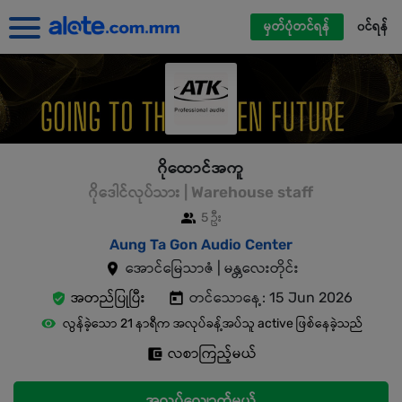
မှတ်ပုံတင်ရန်
၀င်ရန်
ဂိုထောင်အကူ
ဂိုဒေါင်လုပ်သား | Warehouse staff
5 ဦး
Aung Ta Gon Audio Center
အောင်မြေသာဇံ | မန္တလေးတိုင်း
အတည်ပြုပြီး
တင်သောနေ့: 15 Jun 2026
လွန်ခဲ့သော 21 နာရီက အလုပ်ခန့်အပ်သူ active ဖြစ်နေခဲ့သည်
လစာကြည့်မယ်
အလုပ်လျှောက်မယ်