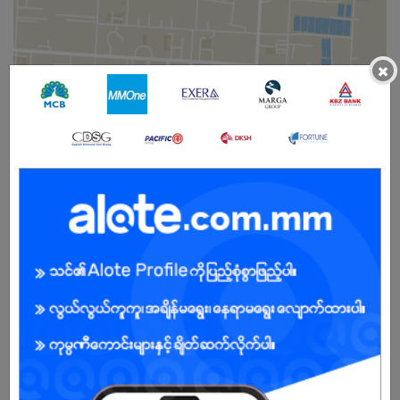
×
ကျား
အခွင့်အရေးရှိသူ :
ကျွန်ုပ်တို့ကုမ္ပဏီအကြောင်း
AUNG TA GON (Audio Center) was established in 1997. AUNG TA
GON Electronic has begun selling electronic devices at 22nd
street Aungmyaytharzan Township. In 2007, we moved 84th
street between 30x31 Streets, Chanayetharzan Township and
sold not only Electronic also Audio equipment. In 2014, we moved
83rd street between 29x30 streets Chanayetharzan Township. A
new AUNG TA GON Showroom has been established in 2019 at
58th street, Circular Road, Kon Tan Quarter, Mandalay which is
available all high quality branded Audio equipment. Today,
Showroom and shop (1) are opening.
The founder of AUNG TA GON is U THEIN THAUNG OO. He has