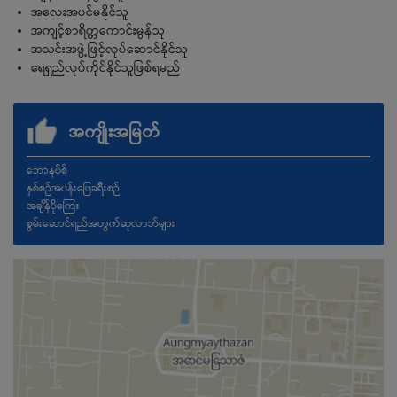
အလေးအပင်မနိုင်သူ
အကျင့်စာရိတ္တကောင်းမွန်သူ
အသင်းအဖွဲ့ဖြင့်လုပ်ဆောင်နိုင်သူ
ရေရှည်လုပ်ကိုင်နိုင်သူဖြစ်ရမည်
အကျိုးအမြတ်
ဘောနပ်စ်
နှစ်စဉ်အပန်းဖြေခရီးစဉ်
အချိန်ပိုကြေး
စွမ်းဆောင်ရည်အတွက်ဆုလာဘ်များ