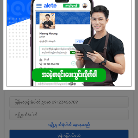
good audio knowledge, and skills so he can explain to customers
as well.
AUNG TA GON (Audio Center) founder U THEIN THAUNG OO found
ATK professional brand with his audio engineering knowledge in
the middle of 2017. He also visited audio factories to make high
quality Audio equipment for ATK Professional Audio. Currently, ATK
is made up of 30 people.
The product is used only for quality products from abroad and
staffs are appointed only by highly qualified, well-trained audio
technicians.
Every year, ATK (Audio Center) donates to the orphanage and
where it is needed.