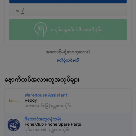
အလုပ်လျှောက်ရန် ဒီနေရာကို နှိပ်ပါ
အကောင့်မရှိသေးဘူးလား?
မှတ်ပုံတင်မယ်
နောက်ထပ်အလားတူအလုပ်များ
Warehouse Assistant
Reddy
မဟာအောင်မြေ | မန္တလေးတိုင်း
ဂိုထောင်အကူဝန်ထမ်း
Fone Club Phone Spare Parts
ချမ်းအေးသာဇံ | မန္တလေးတိုင်း