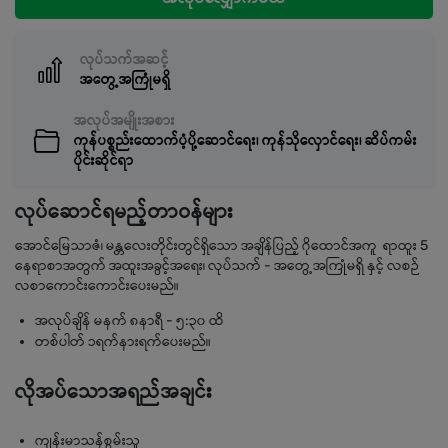
လုပ်သက်အဆင့်
အတွေ့အကြုံမရှိ
အလုပ်အမျိုးအစား
ကုန်ပစ္စည်းထောက်ပံ့ပို့ဆောင်ရေး၊ ကုန်သိုလှောင်ရေး၊ ဆိပ်ကမ်း
ပိုင်းဆိုင်ရာ
လုပ်ဆောင်ရမည့်တာဝန်များ
အောင်မြေသာဇံ၊ မန္တလေးတိုင်းတွင်ရှိသော အချိန်ပြည့် ဂိုထောင်အကူ ရာထူး 5
နေရာစာအတွက် အထူးအခွင့်အရေး၊ လုပ်သက် - အတွေ့အကြုံမရှိ နှင့် လစဉ်
လစာကောင်းကောင်းပေးမည်။
အလုပ်ချိန် မနက် ၈နာရီ - ၅:၃၀ ထိ
တစ်ပါတ် ၁ရက်နားရက်ပေးမည်။
လိုအပ်သောအရည်အချင်း
ကျန်းမာသန်စွမ်းသူ