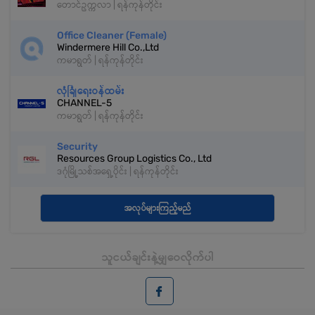
တောင်ဥက္ကလာ | ရန်ကုန်တိုင်း
Office Cleaner (Female)
Windermere Hill Co.,Ltd
ကမာရွတ် | ရန်ကုန်တိုင်း
လုံခြုံရေးဝန်ထမ်း
CHANNEL-5
ကမာရွတ် | ရန်ကုန်တိုင်း
Security
Resources Group Logistics Co., Ltd
ဒဂုံမြို့သစ်အရှေ့ပိုင်း | ရန်ကုန်တိုင်း
အလုပ်များကြည့်မည်
သူငယ်ချင်းနဲ့မျှဝေလိုက်ပါ