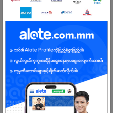
Experience
Essential
Minimum 1 years’ experience in the security industry
Knowledge & Skills
Essential
Excellent observation and communication skills.
Strong attention to detail.
Ability to remain calm and alert in stressful situations.
Languages
Essential
Burmese
အကျိုးအမြတ်