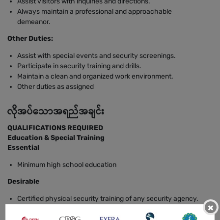
Assist visitors with inquiries and directions.
Always maintain a professional and approachable
demeanor.
Other Duties:
Assist with special events and security screenings.
Participate in security training and drills.
Maintain a clean and organized work environment.
Other duties as assigned
လိုအပ်သောအရည်အချင်း
QUALIFICATIONS REQUIRED
Education & Special Training
Essential
Minimum high school education
Desirable
Certified physical security training of any security agency.
×