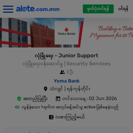
မှတ်ပုံတင်ရန်
၀င်ရန်
လုံခြုံရေး - Junior Support
လုံခြုံရေးဝန်ဆောင်မှု | Security Services
3 ဦး
Yoma Bank
သံလျင် | ရန်ကုန်တိုင်း
အတည်ပြုပြီး
တင်သောနေ့: 02 Jun 2026
လွန်ခဲ့သော 1 ရက်က အလုပ်ခန့်အပ်သူ active ဖြစ်နေခဲ့သည်
လစာကြည့်မယ်