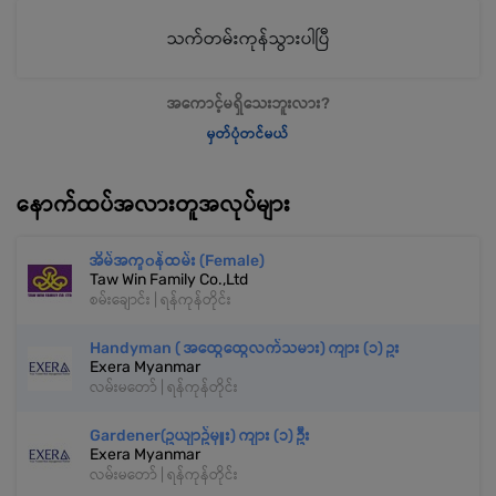
သက်တမ်းကုန်သွားပါပြီ
အကောင့်မရှိသေးဘူးလား?
မှတ်ပုံတင်မယ်
နောက်ထပ်အလားတူအလုပ်များ
အိမ်အကူ၀န်ထမ်း (Female)
Taw Win Family Co.,Ltd
စမ်းချောင်း | ရန်ကုန်တိုင်း
Handyman ( အထွေထွေလက်သမား) ကျား (၁) ဥး
Exera Myanmar
လမ်းမတော် | ရန်ကုန်တိုင်း
Gardener(ဥယျာဥ်မှူး) ကျား (၁) ဦး
Exera Myanmar
လမ်းမတော် | ရန်ကုန်တိုင်း