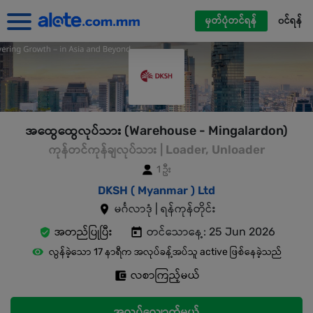
မှတ်ပုံတင်ရန်
၀င်ရန်
အထွေထွေလုပ်သား (Warehouse - Mingalardon)
ကုန်တင်ကုန်ချလုပ်သား | Loader, Unloader
1 ဦး
DKSH ( Myanmar ) Ltd
မင်္ဂလာဒုံ | ရန်ကုန်တိုင်း
အတည်ပြုပြီး
တင်သောနေ့: 25 Jun 2026
လွန်ခဲ့သော 17 နာရီက အလုပ်ခန့်အပ်သူ active ဖြစ်နေခဲ့သည်
လစာကြည့်မယ်
အလုပ်လျှောက်မယ်