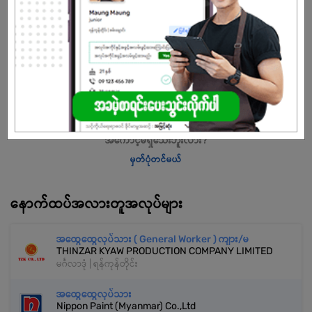
နိုင်ငံသားမှတ်ပုံတင်ကဒ် လက်ဝယ်ရှိပါသလား?
အလုပ်လျှောက်ရန် ဒီနေရာကို နှိပ်ပါ
အကောင့်မရှိသေးဘူးလား?
မှတ်ပုံတင်မယ်
နောက်ထပ်အလားတူအလုပ်များ
အထွေထွေလုပ်သား ( General Worker ) ကျား/မ
THINZAR KYAW PRODUCTION COMPANY LIMITED
မင်္ဂလာဒုံ | ရန်ကုန်တိုင်း
အထွေထွေလုပ်သား
Nippon Paint (Myanmar) Co.,Ltd