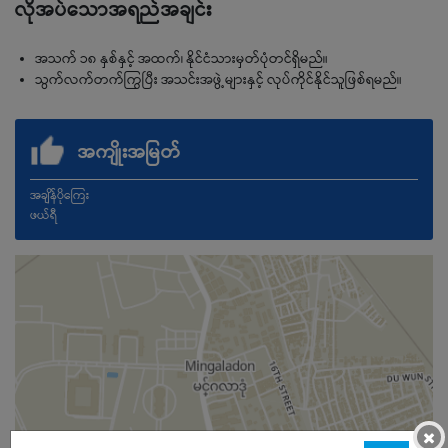
လိုအပ်သောအရည်အချင်း
အသက် ၁၈ နှစ်နှင့် အထက်၊ နိုင်ငံသားမှတ်ပုံတင်ရှိမည်။
သွက်လက်တက်ကြွပြီး အသင်းအဖွဲ့များနှင့် လုပ်ကိုင်နိုင်သူဖြစ်ရမည်။
အကျိုးအမြတ်
အချိန်ပိုကြေး
ဖယ်ရီ
×