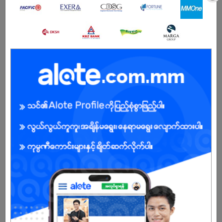
ကျား/မ
အခွင့်အရေးရှိသူ :
မျှော်မှန်းလစာ ဖော်ပြပေးပါ။