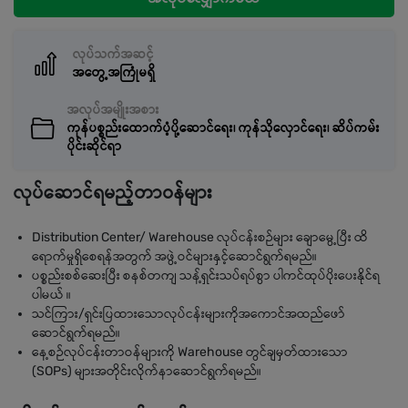
လုပ်သက်အဆင့်
အတွေ့အကြုံမရှိ
အလုပ်အမျိုးအစား
ကုန်ပစ္စည်းထောက်ပံ့ပို့ဆောင်ရေး၊ ကုန်သိုလှောင်ရေး၊ ဆိပ်ကမ်း
ပိုင်းဆိုင်ရာ
လုပ်ဆောင်ရမည့်တာဝန်များ
Distribution Center/ Warehouse လုပ်ငန်းစဉ်များ ချောမွေ့ပြီး ထိ
ရောက်မှုရှိစေရန်အတွက် အဖွဲ့ဝင်များနှင့်ဆောင်ရွက်ရမည်။
ပစ္စည်းစစ်ဆေးပြီး စနစ်တကျ သန့်ရှင်းသပ်ရပ်စွာ ပါကင်ထုပ်ပိုးပေးနိုင်ရ
ပါမယ် ။
သင်ကြား/ရှင်းပြထားသောလုပ်ငန်းများကိုအကောင်အထည်ဖော်
ဆောင်ရွက်ရမည်။
နေ့စဉ်လုပ်ငန်းတာဝန်များကို Warehouse တွင်ချမှတ်ထားသော
(SOPs) များအတိုင်းလိုက်နာဆောင်ရွက်ရမည်။