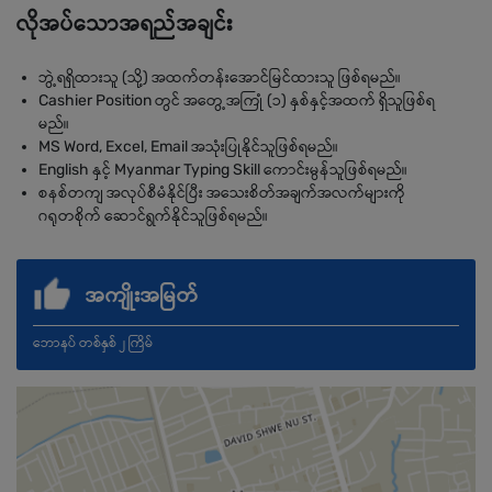
လိုအပ်သောအရည်အချင်း
ဘွဲ့ရရှိထားသူ (သို့) အထက်တန်းအောင်မြင်ထားသူ ဖြစ်ရမည်။
Cashier Position တွင် အတွေ့အကြုံ (၁) နှစ်နှင့်အထက် ရှိသူဖြစ်ရ
မည်။
MS Word, Excel, Email အသုံးပြုနိုင်သူဖြစ်ရမည်။
English နှင့် Myanmar Typing Skill ကောင်းမွန်သူဖြစ်ရမည်။
စနစ်တကျ အလုပ်စီမံနိုင်ပြီး အသေးစိတ်အချက်အလက်များကို
ဂရုတစိုက် ဆောင်ရွက်နိုင်သူဖြစ်ရမည်။
အကျိုးအမြတ်
ဘောနပ် တစ်နှစ် ၂ ကြိမ်