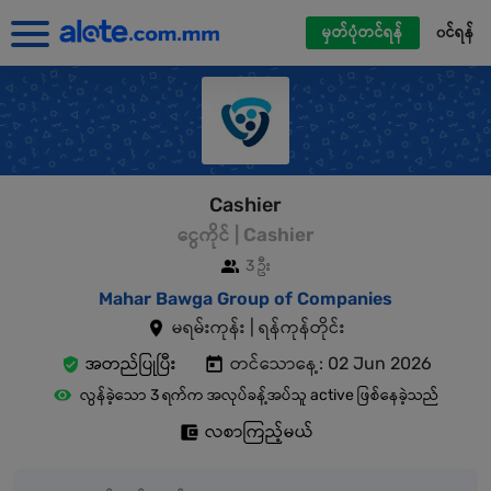
မှတ်ပုံတင်ရန်
၀င်ရန်
Cashier
ငွေကိုင် | Cashier
3 ဦး
Mahar Bawga Group of Companies
မရမ်းကုန်း | ရန်ကုန်တိုင်း
အတည်ပြုပြီး
တင်သောနေ့: 02 Jun 2026
လွန်ခဲ့သော 3 ရက်က အလုပ်ခန့်အပ်သူ active ဖြစ်နေခဲ့သည်
လစာကြည့်မယ်