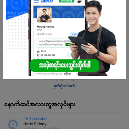
များ ပံ့ပိုးပေးရန်ဖြစ်သည်။
MBF သည် ၎င်း၏ဖောက်သည်များ၏ လိုအပ်ချက်များနှင့် မျှော်လင့်ချက်များနှင့်
လိုက်လျောညီထွေဖြစ်သည့် ထုတ်ကုန်များကို အဆက်မပြတ်ဖန်တီးပြီး
စီးပွားဖြစ်ထုတ်လုပ်ကာ ကုမ္ပဏီအား အစဉ်ပြောင်းလဲနေသော လုပ်ငန်း
ပတ်ဝန်းကျင်တွင် စိတ်ကြိုက်ယှဉ်ပြိုင်နိုင်ရန် ဝန်ဆောင်မှုများနှင့် ထုတ်ကုန်
များကို လက်ခံကျင့်သုံးပါသည်။
သက်တမ်းကုန်သွားပါပြီ
အကောင့်မရှိသေးဘူးလား?
မှတ်ပုံတင်မယ်
နောက်ထပ်အလားတူအလုပ်များ
F&B Cashier
Hotel Sidney