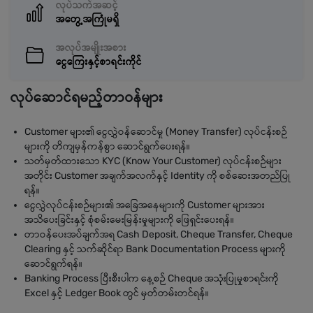
လုပ်သက်အဆင့်
အတွေ့အကြုံမရှိ
အလုပ်အမျိုးအစား
ငွေကြေးနှင့်စာရင်းကိုင်
လုပ်ဆောင်ရမည့်တာဝန်များ
Customer များ၏ ငွေလွှဲဝန်ဆောင်မှု (Money Transfer) လုပ်ငန်းစဉ်
များကို တိကျမှန်ကန်စွာ ဆောင်ရွက်ပေးရန်။
သတ်မှတ်ထားသော KYC (Know Your Customer) လုပ်ငန်းစဉ်များ
အတိုင်း Customer အချက်အလက်နှင့် Identity ကို စစ်ဆေးအတည်ပြု
ရန်။
ငွေလွှဲလုပ်ငန်းစဉ်များ၏ အခြေအနေများကို Customer များအား
အသိပေးခြင်းနှင့် စုံစမ်းမေးမြန်းမှုများကို ဖြေရှင်းပေးရန်။
တာဝန်ပေးအပ်ချက်အရ Cash Deposit, Cheque Transfer, Cheque
Clearing နှင့် သက်ဆိုင်ရာ Bank Documentation Process များကို
ဆောင်ရွက်ရန်။
Banking Process ပြီးစီးပါက နေ့စဉ် Cheque အသုံးပြုမှုစာရင်းကို
Excel နှင့် Ledger Book တွင် မှတ်တမ်းတင်ရန်။