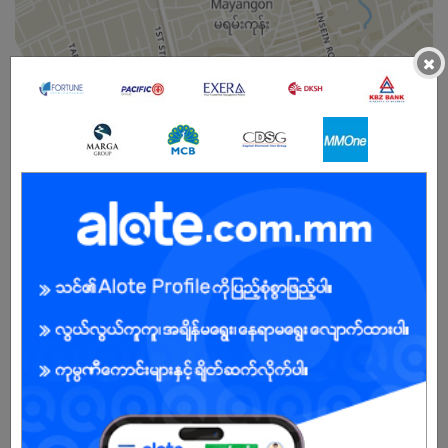
×
မ
အခွင့်အရေးရှိသူ :
ကျွန်ုပ်တို့ကုမ္ပဏီအကြောင်း
Mahar Bawga Finance Company Limited (သို့မဟုတ် MBF) သည်
မြန်မာနိုင်ငံတော်ဗဟိုဘဏ် (CBM) မှ အစုရှယ်ယာများ ကန့်သတ်ထားသော
ပုဂ္ဂလိကကုမ္ပဏီအဖြစ် ၂၀၁၃ ခုနှစ် မေလ ၆ ရက်နေ့တွင် မြန်မာနိုင်ငံတွင်
ပေါင်းစပ်ဖွဲ့စည်းထားသော ဘဏ်မဟုတ်သော ဘဏ္ဍာရေးဌာနတစ်ခုဖြစ်သည်။
မှတ်ပုံတင်အမှတ် NBFI/FC(R)-04/08/2016။
ကုမ္ပဏီ၏အဓိကရည်ရွယ်ချက်မှာ အသေးစား၊ အသေးစားနှင့် အလတ်စား
လုပ်ငန်းများ (MSMEs) ကဏ္ဍများသို့ ခရက်ဒစ်အထောက်အပံ့နှင့် ဝန်ဆောင်မှု