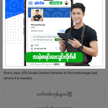
available all high quality branded Audio equipment. Today,
Showroom and shop (1) are opening.
The founder of AUNG TA GON is U THEIN THAUNG OO. He has
good audio knowledge, and skills so he can explain to customers
as well.
AUNG TA GON (Audio Center) founder U THEIN THAUNG OO found
ATK professional brand with his audio engineering knowledge in
the middle of 2017. He also visited audio factories to make high
quality Audio equipment for ATK Professional Audio. Currently, ATK
is made up of 30 people.
The product is used only for quality products from abroad and
staffs are appointed only by highly qualified, well-trained audio
technicians.
Every year, ATK (Audio Center) donates to the orphanage and
where it is needed.
သက်တမ်းကုန်သွားပါပြီ