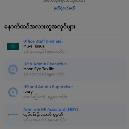
အကောင့်မရှိသေးဘူးလား?
မှတ်ပုံတင်မယ်
နောက်ထပ်အလားတူအလုပ်များ
Office Staff (Female)
Muyi Tissue
ချမ်းမြသာစည် | မန္တလေးတိုင်း
HR & Admin Executive
Moon Eye Textile
ချမ်းအေးသာဇံ | မန္တလေးတိုင်း
HR and Admin Supervisor
Ivory
အောင်မြေသာဇံ | မန္တလေးတိုင်း
Admin & HR Assistant (MDY)
လုပ်ငန်း ဦးဆောင်ကုမ္ပဏီ
ချမ်းအေးသာဇံ | မန္တလေးတိုင်း