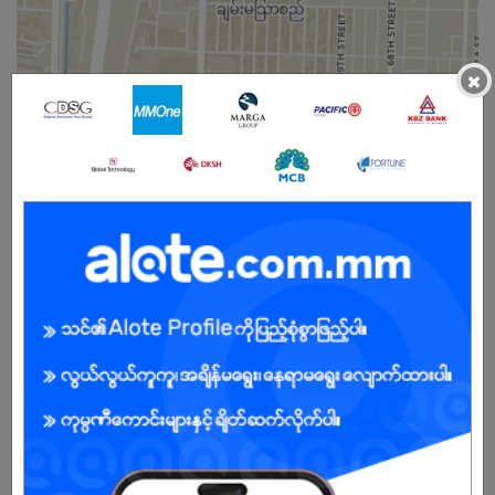
×
ကျား
အခွင့်အရေးရှိသူ :
ကျွန်ုပ်တို့ကုမ္ပဏီအကြောင်း
AUNG TA GON (Audio Center) was established in 1997. AUNG TA
GON Electronic has begun selling electronic devices at 22nd
street Aungmyaytharzan Township. In 2007, we moved 84th
street between 30x31 Streets, Chanayetharzan Township and
sold not only Electronic also Audio equipment. In 2014, we moved
83rd street between 29x30 streets Chanayetharzan Township. A
new AUNG TA GON Showroom has been established in 2019 at
58th street, Circular Road, Kon Tan Quarter, Mandalay which is