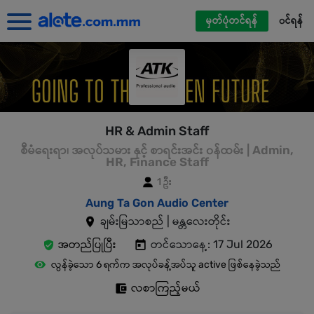
မှတ်ပုံတင်ရန်
၀င်ရန်
HR & Admin Staff
စီမံရေးရာ၊ အလုပ်သမား နှင့် စာရင်းအင်း ၀န်ထမ်း | Admin,
HR, Finance Staff
1 ဦး
Aung Ta Gon Audio Center
ချမ်းမြသာစည် | မန္တလေးတိုင်း
အတည်ပြုပြီး
တင်သောနေ့: 17 Jul 2026
လွန်ခဲ့သော 6 ရက်က အလုပ်ခန့်အပ်သူ active ဖြစ်နေခဲ့သည်
လစာကြည့်မယ်