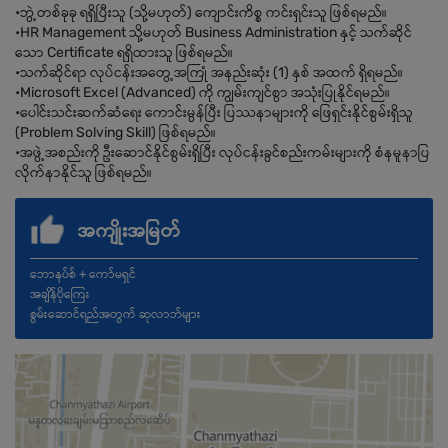
•ဘွဲ့တစ်ခုခု ရရှိပြီးသူ (သို့မဟုတ်) ကျောင်းကိစ္စ ကင်းရှင်းသူ ဖြစ်ရမည်။
•HR Management သို့မဟုတ် Business Administration နှင့် သက်ဆိုင်
သော Certificate ရရှိထားသူ ဖြစ်ရမည်။
•သက်ဆိုင်ရာ လုပ်ငန်းအတွေ့အကြုံ အနည်းဆုံး (1) နှစ် အထက် ရှိရမည်။
•Microsoft Excel (Advanced) ကို ကျွမ်းကျင်စွာ အသုံးပြုနိုင်ရမည်။
•ပေါင်းသင်းဆက်ဆံရေး ကောင်းမွန်ပြီး ပြဿနာများကို ဖြေရှင်းနိုင်စွမ်းရှိသူ
(Problem Solving Skill) ဖြစ်ရမည်။
•အဖွဲ့အစည်းကို ဦးဆောင်နိုင်စွမ်းရှိပြီး လုပ်ငန်းခွင်စည်းကမ်းများကို စံနမူနာပြ
လိုက်နာနိုင်သူ ဖြစ်ရမည်။
အကျိုးအမြတ်
ဘောနပ်စ် + ကော်မရှင်
အချိန်ပိုကြေး
စွမ်းဆောင်ရည်အတွက် ဆုလာဘ်များ