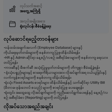
လုပ်သက်အဆင့်
အတွေ့အကြုံရှိ
အလုပ်အမျိုးအစား
ရုံးလုပ်ငန်း စီမံခန့်ခွဲရေး
လုပ်ဆောင်ရမည့်တာဝန်များ
•ဝန်ထမ်းအချက်အလက် (Employee Database) များနှင့်
ကိုယ်ရေးမှတ်တမ်းများကို စနစ်တကျ ပြုစုထိန်းသိမ်းရန်။
•HR နှင့် Admin ဆိုင်ရာ နေ့စဉ်/လစဉ် အစီရင်ခံစာများကို စနစ်တကျ ရေးသား
တင်ပြရန်။
•ကားဆီနှင့် မီးစက်ဆီ အသုံးပြုမှုမှတ်တမ်းများကို တိကျစွာ စီမံခန့်ခွဲရန်။
• ရုံးသုံးပစ္စည်းများနှင့် စာရေးကိရိယာများအား လိုအပ်ချက်အရ ဝယ်ယူခြင်းနှင့်
လက်ကျန်စာရင်းများကို စနစ်တကျ ထိန်းသိမ်းရန်။
•ရုံးသုံး Fixed Assets စာရင်းများ ထိန်းသိမ်းရန်နှင့် သက်ဆိုင်ရာ Utility Bill
(မီတာခ၊ ဖုန်းဘေလ် စသည်) များကို စာရင်းပြုစု ပေးချေရန်။
•ရုံးတွင်း အထွေထွေ လိုအပ်ချက်များကို ကူညီဆောင်ရွက်ပေးရန်နှင့် နေ့စဉ်/လ
စဉ် အစီရင်ခံစာ (Reporting) များကို တင်ပြရန်။
လိုအပ်သောအရည်အချင်း