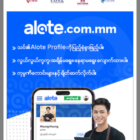
အကျိုးအမြတ်
Rewards for over performance
မ
အခွင့်အရေးရှိသူ :