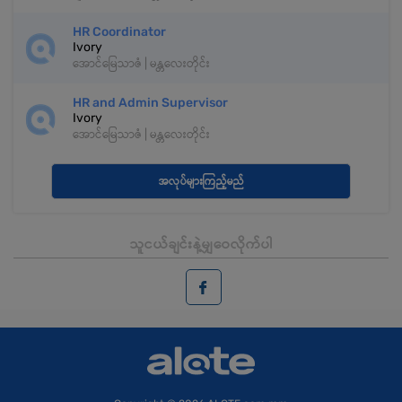
HR Coordinator
Ivory
အောင်မြေသာဇံ | မန္တလေးတိုင်း
HR and Admin Supervisor
Ivory
အောင်မြေသာဇံ | မန္တလေးတိုင်း
အလုပ်များကြည့်မည်
သူငယ်ချင်းနဲ့မျှဝေလိုက်ပါ