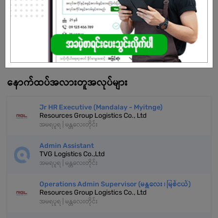
သက်တမ်းကုန်သွားပါပြီ
အကောင့်မရှိသေးဘူးလား?
မှတ်ပုံတင်မယ်
နောက်ထပ်အလားတူအလုပ်များ
Jr HR Executive (Mandalay - Myitnge)
Resources Group Logistics Co., Ltd
အမရပူရ | မန္တလေးတိုင်း
Admin Assistant
TVG Logistics Co.,Ltd
အမရပူရ | မန္တလေးတိုင်း
Operations Admin Supervisor (မန္တလေး ၊ မြစ်ငယ်)
Resources Group Logistics Co., Ltd
အမရပူရ | မန္တလေးတိုင်း