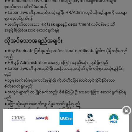
● Attendance, leave, absence စသည့် payroll အချက်အလက်များ
စုစည်းကာ အစီရင်ခံပေးရန်
● Labor laws ကိုနားလည်အသုံးချပြီး HR/Admin လုပ်ငန်းစဉ်များကို သေချာ
စွာ ဆောင်ရွက်ရန်
● သတ်မှတ်ထားသော HR task များနှင့် department လုပ်ငန်းများကို
အချိန်မီပြီးစီးအောင် ဆောင်ရွက်ရန်
လိုအပ်သောအရည်အချင်း
● Any Graduate ဖြစ်ရမည်၊ professional certificate ရှိပါက ပိုမိုသင့်လျော်
သည်
● HR နှင့် Administration အတွေ့အကြုံ အနည်းဆုံး ၂ နှစ်ရှိရမည်
● Labor laws ကို နားလည်ပြီး အခြေအနေအလိုက် မှန်ကန်စွာ အသုံးချနိုင်ရ
မည်
● လူမှုဆက်ဆံရေးကောင်းမွန်ပြီး ကိုယ်တိုင်ဦးဆောင်လုပ်ကိုင်နိုင်သော
စိတ်ဓာတ်ရှိရမည်
● အလုပ်များကို တပြိုင်နက်တည်း စီမံနိုင်ပြီး ဦးစားပေးခွဲခြား ဆောင်ရွက်နိုင်ရ
မည်
● ပြောဆိုရေးသားဆက်သွယ်မှုကောင်းမွန်ရမည်
● MS Office ကို ကျွမ်းကျင်စွာ အသုံးပြုနိုင်ရမည်
×
● English စာ အခြေခံကောင်းမွန်ပြီး လုပ်ငန်းသုံး ဆက်သွယ်မှုလုပ်နိုင်ရမည်