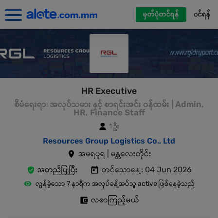
မှတ်ပုံတင်ရန်
၀င်ရန်
HR Executive
စီမံရေးရာ၊ အလုပ်သမား နှင့် စာရင်းအင်း ၀န်ထမ်း | Admin,
HR, Finance Staff
1 ဦး
Resources Group Logistics Co., Ltd
အမရပူရ | မန္တလေးတိုင်း
အတည်ပြုပြီး
တင်သောနေ့: 04 Jun 2026
လွန်ခဲ့သော 7 နာရီက အလုပ်ခန့်အပ်သူ active ဖြစ်နေခဲ့သည်
လစာကြည့်မယ်