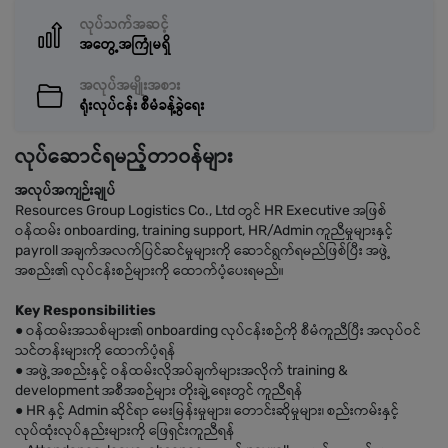
လုပ်သက်အဆင့်
အတွေ့အကြုံမရှိ
အလုပ်အမျိုးအစား
ရုံးလုပ်ငန်း စီမံခန့်ခွဲရေး
လုပ်ဆောင်ရမည့်တာဝန်များ
အလုပ်အကျဉ်းချုပ်
Resources Group Logistics Co., Ltd တွင် HR Executive အဖြစ်
ဝန်ထမ်း onboarding, training support, HR/Admin ကူညီမှုများနှင့်
payroll အချက်အလက်ပြင်ဆင်မှုများကို ဆောင်ရွက်ရမည်ဖြစ်ပြီး အဖွဲ့
အစည်း၏ လုပ်ငန်းစဉ်များကို ထောက်ပံ့ပေးရမည်။
Key Responsibilities
● ဝန်ထမ်းအသစ်များ၏ onboarding လုပ်ငန်းစဉ်ကို စီမံကူညီပြီး အလုပ်ဝင်
သင်တန်းများကို ထောက်ပံ့ရန်
● အဖွဲ့အစည်းနှင့် ဝန်ထမ်းလိုအပ်ချက်များအလိုက် training &
development အစီအစဉ်များ တိုးချဲ့ရေးတွင် ကူညီရန်
● HR နှင့် Admin ဆိုင်ရာ မေးမြန်းမှုများ၊ တောင်းဆိုမှုများ၊ စည်းကမ်းနှင့်
လုပ်ထုံးလုပ်နည်းများကို ဖြေရှင်းကူညီရန်