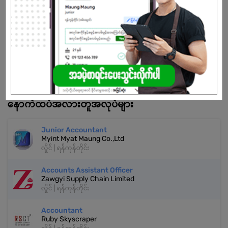
သက်တမ်းကုန်သွားပါပြီ
အကောင့်မရှိသေးဘူးလား?
မှတ်ပုံတင်မယ်
နောက်ထပ်အလားတူအလုပ်များ
Junior Accountant
Myint Myat Maung Co.,Ltd
လှိုင် | ရန်ကုန်တိုင်း
Accounts Assistant Officer
Zawgyi Supply Chain Limited
လှိုင် | ရန်ကုန်တိုင်း
Accountant
Ruby Skyscraper