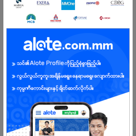
ကျား/မ
အခွင့်အရေးရှိသူ :
ကျွန်ုပ်တို့ကုမ္ပဏီအကြောင်း
ဝင်းညီအစ်ကိုများ ကုမ္ပဏီလုပ်ငန်းစု (Win Brothers Group of Co., Ltd)
သည် မြန်မာနိုင်ငံတွင် ဖွံ့ဖြိုးတိုးတက်မှု မြန်ဆန်သော လုပ်ငန်းစုများထဲတွင်
တစ်ခု အပါအဝင်ဖြစ်ပြီး မန္တလေးမြို. ရှိ ဝင်းမိသားစုက ၁၉၉၀ ခုနှစ်တွင်
တည်ထောင်ခဲ့သည်။ စတင်တည်ထောင်သည့် နှစ်မှ စ၍ လုပ်ဆောင်ခဲ့သော
လုပ်ငန်းများအနေဖြင့် ဖျော်ယမကာ ထုတ်ကုန်များ၊ စက် မူလုပ်ငန်း သုံး
ဓာတ်ငွေ့များ၊ စိုက်ပျိုးရေး လုပ်ငန်း၊ သကြားထုတ်လုပ်ခြင်း၊ ဆောက်လုပ်ရေး
လုပ်ငန်းသုံး ပစ္စည်များ ထုတ်လုပ်ခြင်း၊ သတ္တုတွင်း တူးဖော်ခြင်း နှင့် ဖြန့်ဖြူး
ခြင်း လုပ်ငန်းများကို စီးပွားရေးကဏ္ဍအမျိုးမျိုးတွင် ပါဝင်လုပ်ကိုင် လျက်ရှိ
ပါသည်။ အကောင်းဆုံး အောင်မြင်မူရရှိရန် စဥ်ဆက် မပြတ် ကြိုးစားမူဖြင့်
သင့်လျော်သော မူဝါဒဆိုင်ရာ နည်းဥပဒေ များ၊ လုပ်ထုံးလုပ်နည်းများ၊
ထုတ်ကုန် နှင့် စီံမံကိန်း အစီအစဥ်များကို ညီညွတ်မျှတအောင်
အကောင်အထည်ဖော်ရန် ဆုံးဖြတ်ချက်ချမှတ်ကာ လုပ်ဆောင် လျက်ရှိပါသည်။
မြန်မာ့ စီးပွားရေး နယ်ပယ်တွင် နှစ်ပေါင်း (၂၀) ကျော် အတွေ့အကြုံရှိခြင်း
ကြောင့် တိုးတက်လာတဲ့ မြန်မာ့စီးပွားရေးကို ဦးဆောင်နိုင်တဲ့ နေရာ တစ်နေရာ
ကို ရရှိထားတဲ့ လုပ်ငန်းစုဖြစ်ပါသည်။