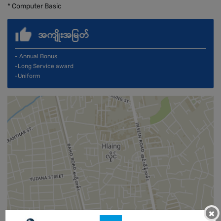
* Computer Basic
အကျိုးအမြတ်
- Annual Bonus
-Long Service award
-Uniform
×