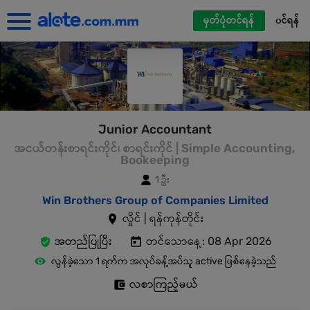
မှတ်ပုံတင်ရန်
၀င်ရန်
Junior Accountant
အငယ်တန်းစာရင်းကိုင်၊ စာရင်းကိုင် | Simple Accounting,
Bookeeping
1 ဦး
Win Brothers Group of Companies Limited
လှိုင် | ရန်ကုန်တိုင်း
အတည်ပြုပြီး
တင်သောနေ့: 08 Apr 2026
လွန်ခဲ့သော 1 ရက်က အလုပ်ခန့်အပ်သူ active ဖြစ်နေခဲ့သည်
လစာကြည့်မယ်