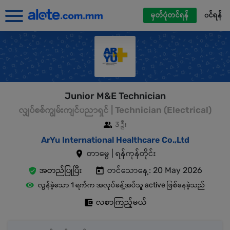
မှတ်ပုံတင်ရန်
၀င်ရန်
Junior M&E Technician
လျှပ်စစ်ကျွမ်းကျင်ပညာရှင် | Technician (Electrical)
3 ဦး
ArYu International Healthcare Co.,Ltd
တာမွေ | ရန်ကုန်တိုင်း
အတည်ပြုပြီး
တင်သောနေ့: 20 May 2026
လွန်ခဲ့သော 1 ရက်က အလုပ်ခန့်အပ်သူ active ဖြစ်နေခဲ့သည်
လစာကြည့်မယ်