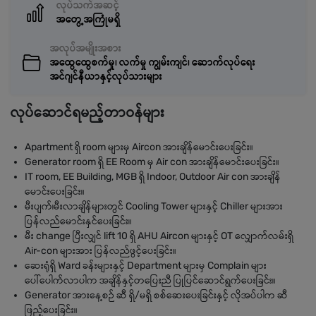
လုပ်သက်အဆင့်
အတွေ့အကြုံမရှိ
အလုပ်အမျိုးအစား
အထွေထွေစက်မှု၊ လက်မှု ကျွမ်းကျင်၊ ဆောက်လုပ်ရေး
အင်ဂျင်နီယာနှင့်လုပ်သားများ
လုပ်ဆောင်ရမည့်တာဝန်များ
Apartment ရှိ room များမှ Aircon အားချိန်မောင်းပေးခြင်း။
Generator room ရှိ EE Room မှ Air con အားချိန်မောင်းပေးခြင်း။
IT room, EE Building, MGB ရှိ Indoor, Outdoor Air con အားချိန်
မောင်းပေးခြင်း။
မီးပျက်၊မီးလာချိန်များတွင် Cooling Tower များနှင့် Chiller များအား
ပြန်လည်မောင်းနှင်ပေးခြင်း။
မီး change ပြီးလျှင် lift 10 ရှိ AHU Aircon များနှင့် OT လျှောက်လမ်းရှိ
Air-con များအား ပြန်လည်ဖွင့်ပေးခြင်း။
ဆေးရုံရှိ Ward ခန်းများနှင့် Department များမှ Complain များ
ပေါ်ပေါက်လာပါက အချိန်နှင့်တပြေးညီ ပြုပြင်ဆောင်ရွက်ပေးခြင်း။
Generator အားနေ့စဉ် ဆီ ရှိ/မရှိ စစ်ဆေးပေးခြင်းနှင့် လိုအပ်ပါက ဆီ
ဖြည့်ပေးခြင်း။