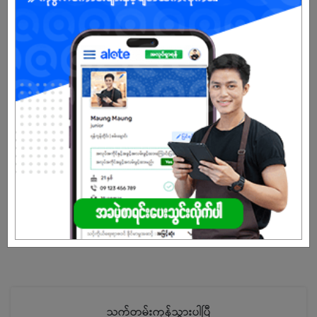
ဆေးကုသမှု အကျိုးခံစားခွင့် (ကုမ္ပဏီစည်းမျဥ်းအတိုင်း)
ကျား
အခွင့်အရေးရှိသူ :
သက်တမ်းကုန်သွားပါပြီ