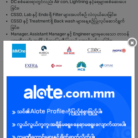
DC စစ်ဆေးရာတွင်လည်း Air con, Lightning နှင့်ရေများစစ်ဆေးပေး
ခြင်း။
CSSD, Lab နှင့် Endo ရှိ Filter များအပတ်စဉ် လဲလှယ်ပေးခြင်း။
CSSD နှင့် Treatment ရှိ Back wash များနေ့စဉ်ပြုလုပ်ဆောင်ရွက်
ခြင်း။
Manager, Assistant Manager နှင့် Engineer များမှပေးသော တာဝန်
များကိုလည်း အချိန်နှင့်တပြေးညီ ပြုလုပ် ဆောင်ရွက်ပေးခြင်း။
×
လိုအပ်သောအရည်အချင်း
အသင်းအဖွဲ့နှင့် ပူးပေါင်းဆောင်ရွက်နိုင်သူဖြစ်ရမည်။
ဆက်ဆံရေး ချိုသာယဥ်ကျေးရမည်။
အကျိုးအမြတ်
ထမင်းစရိတ်
ရက်မှန်ကြေး
အချိန်ပိုကြေး
ဖယ်ရီကြို/ပို့
နှစ်စဉ် ဘောနပ် အကျိုးခံစားခွင့်များ