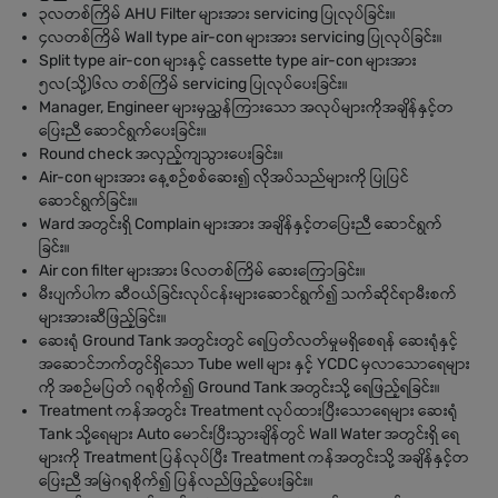
၃လတစ်ကြိမ် AHU Filter များအား servicing ပြုလုပ်ခြင်း။
၄လတစ်ကြိမ် Wall type air-con များအား servicing ပြုလုပ်ခြင်း။
Split type air-con များနှင့် cassette type air-con များအား
၅လ(သို့)၆လ တစ်ကြိမ် servicing ပြုလုပ်ပေးခြင်း။
Manager, Engineer များမှညွှန်ကြားသော အလုပ်များကိုအချိန်နှင့်တ
ပြေးညီ ဆောင်ရွက်ပေးခြင်း။
Round check အလှည့်ကျသွားပေးခြင်း။
Air-con များအား နေ့စဉ်စစ်ဆေး၍ လိုအပ်သည်များကို ပြုပြင်
ဆောင်ရွက်ခြင်း။
Ward အတွင်းရှိ Complain များအား အချိန်နှင့်တပြေးညီ ဆောင်ရွက်
ခြင်း။
Air con filter များအား ၆လတစ်ကြိမ် ဆေးကြောခြင်း။
မီးပျက်ပါက ဆီဝယ်ခြင်းလုပ်ငန်းများဆောင်ရွက်၍ သက်ဆိုင်ရာမီးစက်
များအားဆီဖြည့်ခြင်း။
ဆေးရုံ Ground Tank အတွင်းတွင် ရေပြတ်လတ်မှုမရှိစေရန် ဆေးရုံနှင့်
အဆောင်ဘက်တွင်ရှိသော Tube well များ နှင့် YCDC မှလာသောရေများ
ကို အစဉ်မပြတ် ဂရုစိုက်၍ Ground Tank အတွင်းသို့ ရေဖြည့်ရခြင်း။
Treatment ကန်အတွင်း Treatment လုပ်ထားပြီးသောရေများ ဆေးရုံ
Tank သို့ရေများ Auto မောင်းပြီးသွားချိန်တွင် Wall Water အတွင်းရှိ ရေ
များကို Treatment ပြန်လုပ်ပြီး Treatment ကန်အတွင်းသို့ အချိန်နှင့်တ
ပြေးညီ အမြဲဂရုစိုက်၍ ပြန်လည်ဖြည့်ပေးခြင်း။